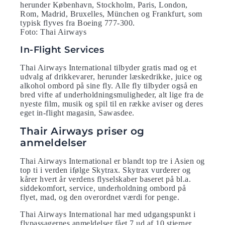
herunder København, Stockholm, Paris, London,
Rom, Madrid, Bruxelles, München og Frankfurt, som
typisk flyves fra Boeing 777-300.
Foto: Thai Airways
In-Flight Services
Thai Airways International tilbyder gratis mad og et
udvalg af drikkevarer, herunder læskedrikke, juice og
alkohol ombord på sine fly. Alle fly tilbyder også en
bred vifte af underholdningsmuligheder, alt lige fra de
nyeste film, musik og spil til en række aviser og deres
eget in-flight magasin, Sawasdee.
Thair Airways priser og
anmeldelser
Thai Airways International er blandt top tre i Asien og
top ti i verden ifølge Skytrax. Skytrax vurderer og
kårer hvert år verdens flyselskaber baseret på bl.a.
siddekomfort, service, underholdning ombord på
flyet, mad, og den overordnet værdi for penge.
Thai Airways International har med udgangspunkt i
flypassagernes anmeldelser fået 7 ud af 10 stjerner.