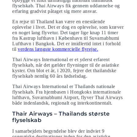
opbygge et fuldt uafhængigt nationalt thailandsk
flyselskab. Thai Airways fik gennem uddannelse og
erfaring gradvist påtaget sig mere ansvar.
En rejse til Thailand kan være en enestående
oplevelse i livet. Det er dog en oplevelse, som kræver
en noget lang flyvetur. Det tager lige knap 11 timer
fra Kastrup lufthavn i København til Suvarnabhumi
Lufthavn i Bangkok. Det er imidlertid intet i forhold
til
verdens længste kommercielle flyrejse.
Thai Airways International er et yderst erfarent
flyselskab, når det gælder flyvninger til de asiatiske
kyster. Om blot et år, i 2020, fejrer det thailandske
flyselskab nemlig 60 års fødselsdag.
Thai Airways International er Thailands nationale
flyselskab. Fra hjembasen i Hongkoks internationale
lufthavn, Suvarnabhumi Airport, flyver Thai Airways
både indenlandsk, regionalt og interkontinentalt.
Thair Airways – Thailands største
flyselskab
I samarbejdets begyndelse blev der indviet 9
oversøiske destinationer inden for den asiatiske