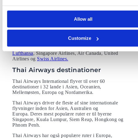
Star Alliance er verdens største netværk af
flyselskaber, og leverer diverse bonusprogrammer for
Allow all
hyppige rejsende.
Dine optjente point med Thai Airways, kan du således
også anvende hos andre flyselskaber, der er en del af
Customize
Star Alliance. Alliancen rummer foruden Thai
Airways og SAS 26 andre medlemmer, blandt andre
Lufthansa
, Singapore Airlines, Air Canada, United
Airlines og
Swiss Airlines.
Thai Airways destinationer
Thai Airways International flyver til over 60
destinationer i 32 lande i Asien, Oceanien,
Mellemøsten, Europa og Nordamerika.
Thai Airways driver de fleste af sine internationale
flyvninger inden for Asien, Australien og
Europa. Deres mest populære ruter er til byerne
Singapore, Kuala Lumpur, Siem Reap, Hongkong og
Phnom Penh.
Thai Airways har også populære ruter i Europa,