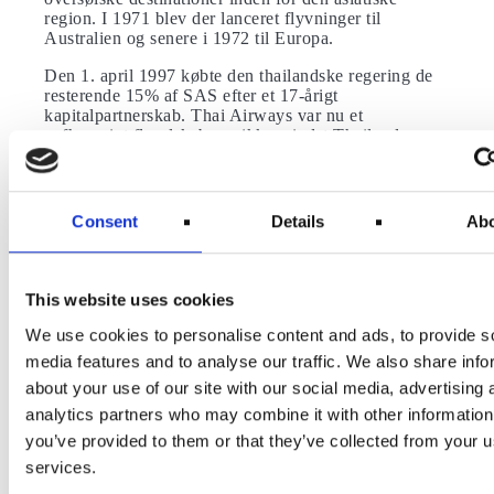
region. I 1971 blev der lanceret flyvninger til
Australien og senere i 1972 til Europa.
Den 1. april 1997 købte den thailandske regering de
resterende 15% af SAS efter et 17-årigt
kapitalpartnerskab. Thai Airways var nu et
uafhængigt flyselskab, og ikke mindst Thailands
største flyselskab
Efterfølgende fik Thai Airways International
godkendelse fra den thailandske regering til at operere
Consent
Details
Ab
som det nationale luftfartsselskab, hvilket gav Thai
Airways ansvaret for alle kommercielle flyvninger,
både internationalt og indenlandsk.
This website uses cookies
Thai Airways International er i dag et børsnoteret
selskab, hvori den thailandske regering ejer 50% af
We use cookies to personalise content and ads, to provide s
aktierne.
media features and to analyse our traffic. We also share info
Thai Airways er medlem af Star
about your use of our site with our social media, advertising 
Alliance
analytics partners who may combine it with other information
you’ve provided to them or that they’ve collected from your us
SAS og Thai Airways samarbejder dog stadig
services.
regelmæssigt, da de begge er medlemmer af Star
Alliance.