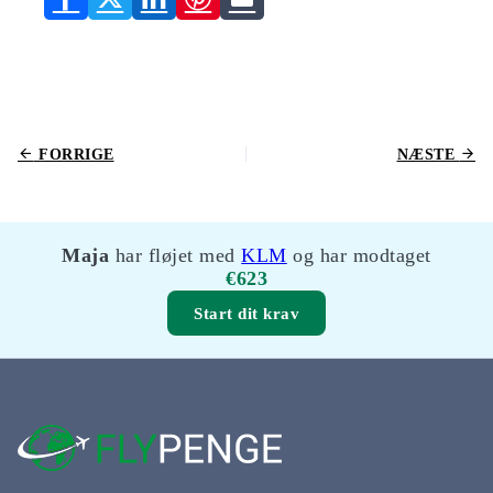
FORRIGE
NÆSTE
Maja
har fløjet med
KLM
og har modtaget
€623
Start dit krav