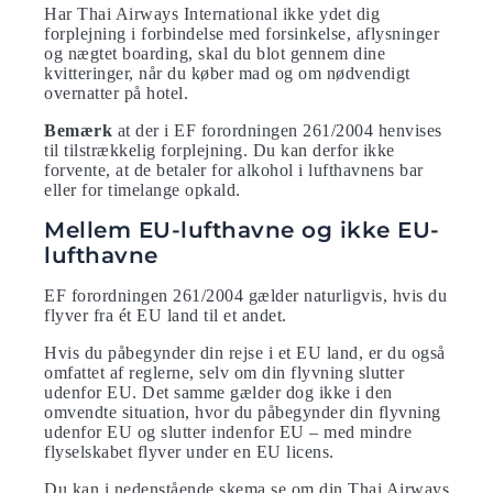
Har Thai Airways International ikke ydet dig
forplejning i forbindelse med forsinkelse, aflysninger
og nægtet boarding, skal du blot gennem dine
kvitteringer, når du køber mad og om nødvendigt
overnatter på hotel.
Bemærk
at der i EF forordningen 261/2004 henvises
til tilstrækkelig forplejning. Du kan derfor ikke
forvente, at de betaler for alkohol i lufthavnens bar
eller for timelange opkald.
Mellem EU-lufthavne og ikke EU-
lufthavne
EF forordningen 261/2004 gælder naturligvis, hvis du
flyver fra ét EU land til et andet.
Hvis du påbegynder din rejse i et EU land, er du også
omfattet af reglerne, selv om din flyvning slutter
udenfor EU. Det samme gælder dog ikke i den
omvendte situation, hvor du påbegynder din flyvning
udenfor EU og slutter indenfor EU – med mindre
flyselskabet flyver under en EU licens.
Du kan i nedenstående skema se om din Thai Airways