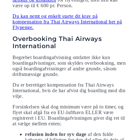
være op til € 600 pr. Person.
Du kan nemt og enkelt starte dit krav på
kompensation fra Thai Airways International her på
Flypenge.
Overbooking Thai Airways
International
Begrebet boardingafvisning omfatter ikke kun
boardingafvisninger, som skyldes overbookning, men
også boardingafvisninger af andre grunde, såsom
driftsmæssige grunde.
Du er berettiget kompensation fra Thai Airways
International, hvis de har afvist dig boarding mod din
vilje.
Forsinkelsen skal dog minimum være på to timer, og
flyet skal afgå fra en EU-lufthavn ELLER være
registreret i EU. Boardingafvisningen giver dig ret til
at vælge mellem enten;
refusion inden for syv dage
af den fulde
købspris af billetten for den del eller de dele af