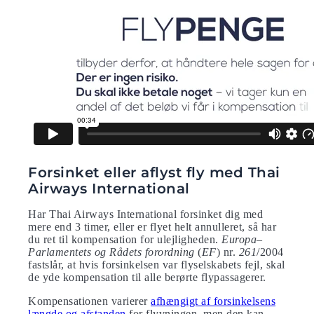
Forsinket eller aflyst fly med Thai
Airways International
Har Thai Airways International forsinket dig med
mere end 3 timer, eller er flyet helt annulleret, så har
du ret til kompensation for ulejligheden.
Europa
–
Parlamentets og Rådets forordning
(
EF
) nr.
261
/2004
fastslår, at hvis forsinkelsen var flyselskabets fejl, skal
de yde kompensation til alle berørte flypassagerer.
Kompensationen varierer
afhængigt af forsinkelsens
længde og afstanden
for flyvningen, men den kan