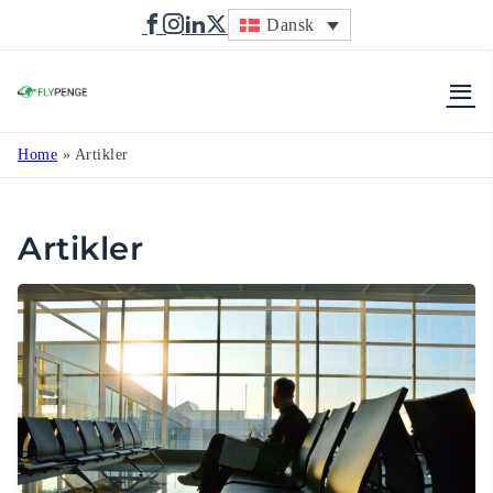
Dansk
Flypenge
Home
»
Artikler
Artikler