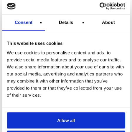
Consent
Details
About
Rettigheder ved aflyst fly
Når en flyrejse bliver aflyst, kan det skabe store
frustrationer og praktiske udfordringer. Heldigvis er
This website uses cookies
der klare regler i EU-forordning 261/2004, som...
We use cookies to personalise content and ads, to
Læs indlæg »
provide social media features and to analyse our traffic.
We also share information about your use of our site with
our social media, advertising and analytics partners who
may combine it with other information that you’ve
provided to them or that they’ve collected from your use
of their services.
Allow all