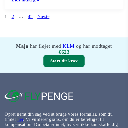
Sideskift
1
2
…
45
Næste
Maja
Anna Sofie
har fløjet med
har fløjet med
KLM
og har modtaget
Norwegian Air
Shuttle
og har modtaget
€623
€194
Start dit krav
Opret nemt din sag ved at bruge vores formular, som du
finder
her
. Vi vurderer gratis, om du er berettiget til
kompensation. Du betaler intet, hvis vi ikke kan skaffe dig