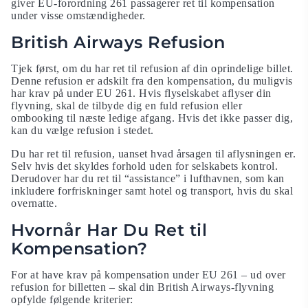
giver EU-forordning 261 passagerer ret til kompensation
under visse omstændigheder.
British Airways Refusion
Tjek først, om du har ret til refusion af din oprindelige billet.
Denne refusion er adskilt fra den kompensation, du muligvis
har krav på under EU 261. Hvis flyselskabet aflyser din
flyvning, skal de tilbyde dig en fuld refusion eller
ombooking til næste ledige afgang. Hvis det ikke passer dig,
kan du vælge refusion i stedet.
Du har ret til refusion, uanset hvad årsagen til aflysningen er.
Selv hvis det skyldes forhold uden for selskabets kontrol.
Derudover har du ret til “assistance” i lufthavnen, som kan
inkludere forfriskninger samt hotel og transport, hvis du skal
overnatte.
Hvornår Har Du Ret til
Kompensation?
For at have krav på kompensation under EU 261 – ud over
refusion for billetten – skal din British Airways-flyvning
opfylde følgende kriterier: