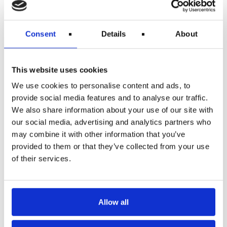
Kompensation ved Aflyst Fly
Hvis dit fly blev aflyst med under 14 dages varsel, har du
muligvis krav på kompensation. Beløbet afhænger af
Consent
Details
About
flyvningens længde:
Op til 1.500 km: €250
1.500–3.500 km: €400
This website uses cookies
Mere end 3.500 km: €600
We use cookies to personalise content and ads, to
Dette er ud over eventuel refusion for din billet.
provide social media features and to analyse our traffic.
Værdikuponer til mad, drikke eller hotelophold tæller ikke
som en del af kompensationen. Husk, at EU 261 ikke
We also share information about your use of our site with
dækker aflysninger foretaget af passageren selv, fx pga.
our social media, advertising and analytics partners who
sygdom.
may combine it with other information that you’ve
Hvad Gør Du Ved Forsinkelser?
provided to them or that they’ve collected from your use
of their services.
Forsinkelser og aflysninger er irriterende – men her er nogle
gode råd til at sikre din kompensation.
Vær Først i Køen
Allow all
Kom tidligt til gaten og hold øje med opdateringer. Så kan du
hurtigt komme forrest i køen eller ringe til selskabet for at