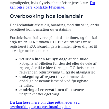
myndigeder, hvis flyselskabet afviser jeres krav.
Du
kan også bare kontakte Flypenge.
Overbooking hos Icelandair
Har Icelandair afvist dig boarding mod din vilje, er du
berettiget kompensation og erstatning.
Forsinkelsen skal være på mindst to timer, og du skal
afgå fra en EU-lufthavn ELLER dit fly skal være
registreret i EU. Boardingafvisningen giver dig ret til
at vælge mellem enten;
refusion inden for syv dage
af den fulde
købspris af billetten for den del eller de dele af
rejsen, der ikke blev foretaget OG hvis det er
relevant en returflyvning til første afgangssted
omlægning af rejsen
til vedkommendes
endelige bestemmelsessted ved førstgivne
lejlighed
ændring af reservationen
til et senere
tidspunkt efter eget valg
Du kan læse mere om dine rettigheder ved
overbooking og nægtet boarding her.