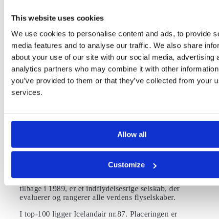
navnet Icelandair, da Flugfélag og Loftleidir
fusionerede.
This website uses cookies
Icelandair destinationer
We use cookies to personalise content and ads, to provide s
media features and to analyse our traffic. We also share info
Icelandair har 46 destinationer, hvoraf 18 er i
Nordamerika – 13 i USA og fem i Canada.
about your use of our site with our social media, advertising 
analytics partners who may combine it with other information
Hjemmebasen i Keflavik har Icelandair udnyttet til sin
fordel. Selskabet viderefører hver dag passagerer, der
you’ve provided to them or that they’ve collected from your us
rejser mellem USA og Europa til deres endelige
services.
rejsedestination. De transatlantiske ruter omfatter i
dag cirka halvdelen af selskabets
flyvninger. Populære Icelandair internationale flyruter
omfatter New York, Boston, Seattle og Orlando.
Allow all
Icelandair priser, anmelderser og
punktlighed
Customize
Det anerkendte britiske konsulentselskab Skytrax har
givet Icelandair 3 stjerner. Skytrax, der blev etableret
tilbage i 1989, er et indflydelsesrige selskab, der
evaluerer og rangerer alle verdens flyselskaber.
I top-100 ligger Icelandair nr.87. Placeringen er