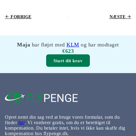
FORRIGE
NÆSTE
Maja
har fløjet med
KLM
og har modtaget
€623
Start dit krav
Opret nemt din sag ved at bruge vores formular, som du
finder
her
. Vi vurderer gratis, om du er berettiget til
kompensation. Du betaler intet, hvis vi ikke kan skaffe dig
kompensation hos flypenge.dk.