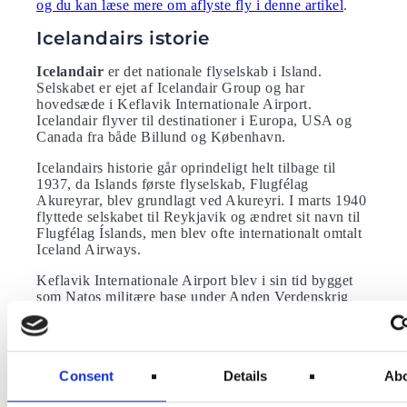
og du kan læse mere om aflyste fly i denne artikel
.
Icelandairs istorie
Icelandair
er det nationale flyselskab i Island.
Selskabet er ejet af Icelandair Group og har
hovedsæde i Keflavik Internationale Airport.
Icelandair flyver til destinationer i Europa, USA og
Canada fra både Billund og København.
Icelandairs historie går oprindeligt helt tilbage til
1937, da Islands første flyselskab, Flugfélag
Akureyrar, blev grundlagt ved Akureyri. I marts 1940
flyttede selskabet til Reykjavik og ændret sit navn til
Flugfélag Íslands, men blev ofte internationalt omtalt
Iceland Airways.
Keflavik Internationale Airport blev i sin tid bygget
som Natos militære base under Anden Verdenskrig
pga. den strategiske placering mellem USA og
Europa. De første internationale kommercielle ruter
til Skotland og Danmark blev sat i drift efter anden
verdenskrig.
Consent
Details
Ab
Det var først i 1979, at det islandske flyselskab fik