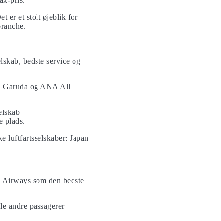
ax-pris.
 er et stolt øjeblik for
branche.
elskab, bedste service og
ens Garuda og ANA All
elskab
e plads.
e luftfartsselskaber: Japan
n Airways som den bedste
lle andre passagerer