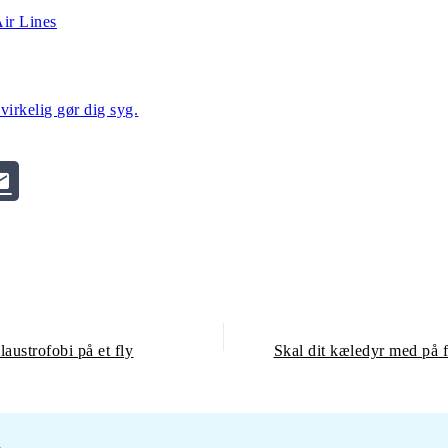
Air Lines
virkelig gør dig syg.
austrofobi på et fly
Skal dit kæledyr med på fe