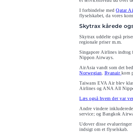
et serviceniveau ud over d
I forbindelse med
Qatar A
flyselskabet, da vores kon
Skytrax kårede ogs
Skytrax uddelte også prise
regionale priser m.m.
Singapore Airlines indtog
Nippon Airways.
AirAsia vandt som det beds
Norwegian
.
Ryanair
kom p
Taiwans EVA Air blev klassi
Airlines og ANA All Nipp
Læs også hvem der var verd
Andre vindere inkluderede
service; og Bangkok Airwa
Udover disse evalueringer 
indsigt om et flyselskab.