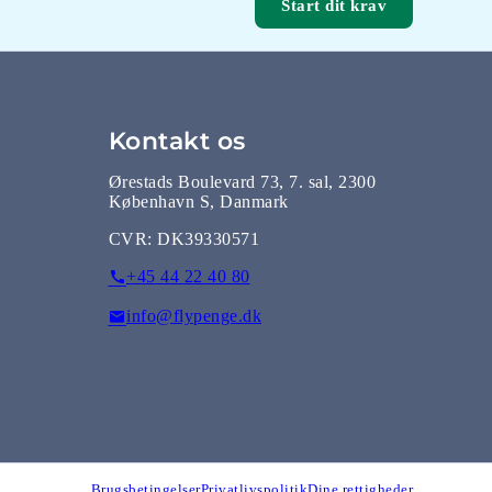
Start dit krav
Kontakt os
Ørestads Boulevard 73, 7. sal, 2300
København S, Danmark
CVR:
DK39330571
+45 44 22 40 80
info@flypenge.dk
Brugsbetingelser
Privatlivspolitik
Dine rettigheder