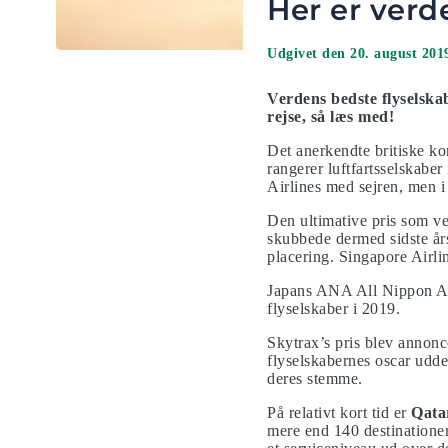
Her er verd
Udgivet den 20. august 201
Verdens bedste flyselskab
rejse, så læs med!
Det anerkendte britiske k
rangerer luftfartsselskaber
Airlines med sejren, men i 
Den ultimative pris som v
skubbede dermed sidste års
placering. Singapore Airli
Japans ANA All Nippon 
flyselskaber i 2019.
Skytrax’s pris blev annon
flyselskabernes oscar udde
deres stemme.
På relativt kort tid er
Qata
mere end 140 destinatione