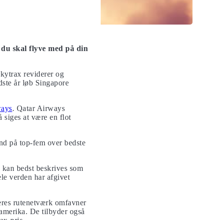
, du skal flyve med på din
 Skytrax reviderer og
idste år løb Singapore
ways
. Qatar Airways
 siges at være en flot
ind på top-fem over bedste
g kan bedst beskrives som
ele verden har afgivet
Deres rutenetværk omfavner
amerika. De tilbyder også