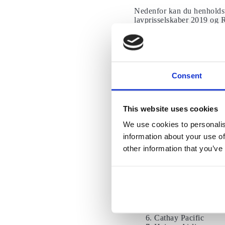
Nedenfor kan du henholdsv
lavprisselskaber 2019 og 
Top 10 flyselskaber
Qatar Airways
Singapore Airlines
ANA Alle Nippon A
Consent
Cathay Pacific
Emirates
EVA Air
This website uses cookies
Hainan Airlines
Qantas Airways
We use cookies to personalis
Lufthansa
information about your use of
Thai Airways
other information that you’ve
Bedste kabinebes
Singapore Airlines
Garuda Indonesien
ANA Alle Nippon A
Thai Airways
EVA Air
Cathay Pacific