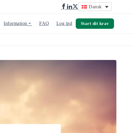
Dansk
Information
FAQ
Log ind
Start dit krav