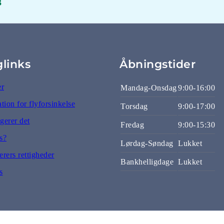
3
glinks
Åbningstider
er
Mandag-Onsdag
9:00-16:00
ion for flyforsinkelse
Torsdag
9:00-17:00
gerer det
Fredag
9:00-15:30
s?
Lørdag-Søndag
Lukket
rers rettigheder
Bankhelligdage
Lukket
s