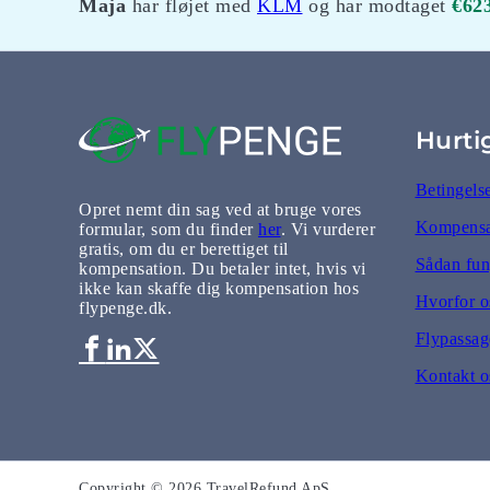
Maja
har fløjet med
KLM
og har modtaget
€62
Hurti
Betingels
Opret nemt din sag ved at bruge vores
Kompensat
formular, som du finder
her
. Vi vurderer
gratis, om du er berettiget til
Sådan fun
kompensation. Du betaler intet, hvis vi
ikke kan skaffe dig kompensation hos
Hvorfor o
flypenge.dk.
Flypassage
Kontakt o
Copyright © 2026 TravelRefund ApS