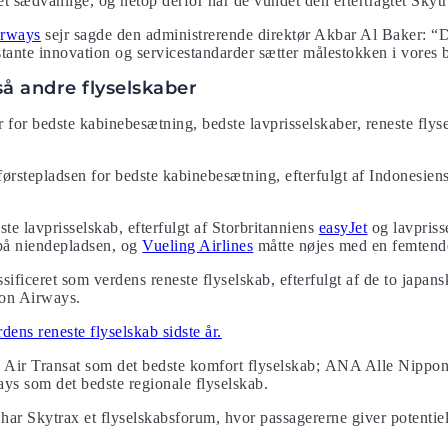
et sædvanlige, og netop derfor har de vundet den eftertragtet Skytr
irways
sejr sagde den administrerende direktør Akbar Al Baker: “Det
stante innovation og servicestandarder sætter målestokken i vores 
å andre flyselskaber
r for bedste kabinebesætning, bedste lavprisselskaber, reneste flys
 førstepladsen for bedste kabinebesætning, efterfulgt af Indonesi
te lavprisselskab, efterfulgt af Storbritanniens
easyJet
og lavpriss
å niendepladsen, og
Vueling Airline
s
måtte nøjes med en femtend
ficeret som verdens reneste flyselskab, efterfulgt af de to japansk
on Airways.
ens reneste flyselskab sidste år.
 Air Transat som det bedste komfort flyselskab; ANA Alle Nippo
ys som det bedste regionale flyselskab.
har Skytrax et flyselskabsforum, hvor passagererne giver potentie