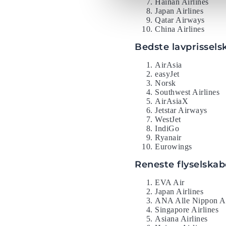
Hainan Airlines
Japan Airlines
Qatar Airways
China Airlines
Bedste lavprissels
AirAsia
easyJet
Norsk
Southwest Airlines
AirAsiaX
Jetstar Airways
WestJet
IndiGo
Ryanair
Eurowings
Reneste flyselskab
EVA Air
Japan Airlines
ANA Alle Nippon A
Singapore Airlines
Asiana Airlines