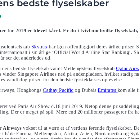
ens bedste flyselskaber
9
er for 2019 er blevet kåret.
Er du i tvivl om hvilke flyselskab
onsulentselskab
Skytrax
har igen offentliggjort deres årlige priser.
 internationalt i sin årlige ‘Official World Airline Star Ranking’. S
år ser det anderledes ud.
erdens bedste flyselskab vandt Mellemøstens flyselskab
Qatar Air
 vinder Singapore Airlines ned på andenpladsen, hvilket stadig må
nes vandt dog prisen for den bedste førsteklasses oplevelse.
Airways, Hongkongs
Cathay Pacific
og Dubais
Emirates
kom alle 
ceret ved Paris Air Show d.18 juni 2019. Netop denne prisuddelin
ling. Der er meget på spil. Mere end 20 millioner passagerer fra h
r Airways
vokset til at være et af verdens førende flyselskaber. 
r i både Europa, Mellemøsten, Afrika, Asien, Nordamerika og Syd