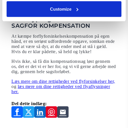
Læs også hvorfor det er vigtigt, at du kender til dine
passagerrettigheder.
Customize
LAD Flypenge KÆMPE DIN
SAGFOR KOMPENSATION
At kæmpe forflyforsinkelseskompensation på egen
hånd, er en seriøst udfordrende opgave, somkan ende
med at være så dyr, at du ender med at stå i gæld.
Hvis du er klar pådette, så held og lykke!
Hvis ikke, så få din kompensationssag løst gennem
os, det er det vi er her for, og vi vil gerne arbejde med
dig, gennem hele sagsforløbet.
Læs mere om dine rettigheder ved flyforsinkelser her,
og
læs mere om dine rettigheder ved flyaflysninger
her.
Del dette indlæg: