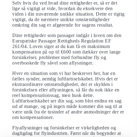
Selv hvis du ved hvad dine rettigheder er, så er det
lige så vigtigt at vide, hvordan du eksekvere den
viden i din nuværende unikke situation. Dette er rigtig
vigtigt, da de nærmere unikke omstændigheder
omkring din sag er afgørende for sagens resultat.
Dine rettigheder som passager indgår i loven om den
Europæiske Passager Rettigheds Regulation EF
261/04. Loven siger at du kan få en maksimum
kompensation på op til €600 som dækker over lange
forsinkelser, problemer med forbundne fly og
overbookede fly såvel som aflysninger.
Hver en situation som vi har beskrevet her, har en
fælles synder, nemlig luftfartsselskabet. Hvis det er
ekstraordinære omstændigheder, der er skylden i
forsinkelsen eller aflysningen, så får du nok ikke en
reel kompensationssag, men husk dette.
Luftfartsselskabet ser din sag, som blot endnu en sag
ud af mange, og på ingen måde kommer din sag til at
være unik fra de tusinder af andre anmodninger der er
om kompensationer.
Flyaflysninger og forsinkelser er virkeligheden og
dagligdag for flyindustrien. Først når du begynder at