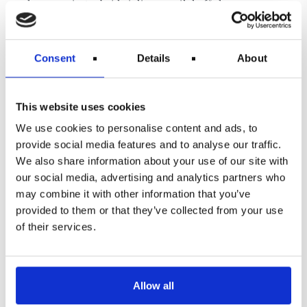
lægge seriøst arbejde i din sag, vil du få deres
opmærksomhed og da er der mulighed for at få en
kompensation.
FORSINKELSESTAKTIKKER
Consent
Details
About
SOMLUFTFARTSSELSKABERNE
BRUGER
This website uses cookies
Hvis EU’s flyforsinkelseskompensationsproces var
nem, så ville flyselskaberne tabe mange penge.
We use cookies to personalise content and ads, to
Selvfølgeligvil de ikke gøre det så nemt. Det er dét
provide social media features and to analyse our traffic.
der er hele pointen!
We also share information about your use of our site with
At forsinke disse sager,er en sport for nogle
our social media, advertising and analytics partners who
luftfartsselskaber. De bliver behandlet som var det
may combine it with other information that you’ve
enstirre konkurrence, hvor de kan blinke så mange
gange som de vil, men de taberikke før det hvide flag
provided to them or that they’ve collected from your use
bliver hejst.
of their services.
Luftfartsselskaber kangive dig masser af fly data og
vejrudsiger, og typisk ser de ikke rigtige ud.Dette er
et eksempel på et luftfartsselskab, som prøver at
bevise at der varekstraordinære omstændigheder, som
Allow all
var synderen bag forsinkelsen eller aflysningen.