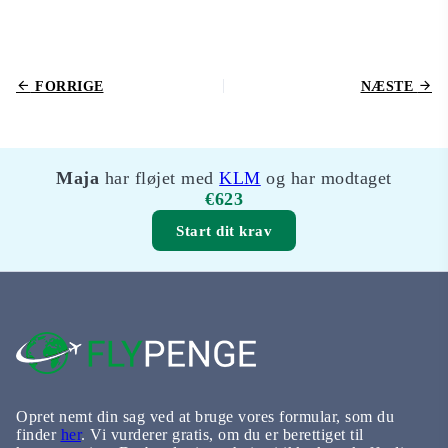
FORRIGE
NÆSTE
Maja
har fløjet med
KLM
og har modtaget
€623
Start dit krav
Opret nemt din sag ved at bruge vores formular, som du
finder
her
. Vi vurderer gratis, om du er berettiget til