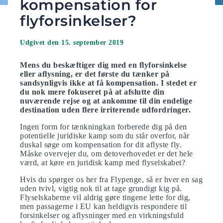
kompensation for
flyforsinkelser?
Udgivet den 15. september 2019
Mens du beskæftiger dig med en flyforsinkelse
eller aflysning, er det første du tænker på
sandsynligvis ikke at få kompensation. I stedet er
du nok mere fokuseret på at afslutte din
nuværende rejse og at ankomme til din endelige
destination uden flere irriterende udfordringer.
Ingen form for tænkningkan forberede dig på den
potentielle juridiske kamp som du står overfor, når
duskal søge om kompensation for dit aflyste fly.
Måske overvejer du, om detoverhovedet er det hele
værd, at køre en juridisk kamp med flyselskabet?
Hvis du spørger os her fra Flypenge, så er hver en sag
uden tvivl, vigtig nok til at tage grundigt kig på.
Flyselskaberne vil aldrig gøre tingene lette for dig,
men passagerne i EU kan heldigvis respondere til
forsinkelser og aflysninger med en virkningsfuld