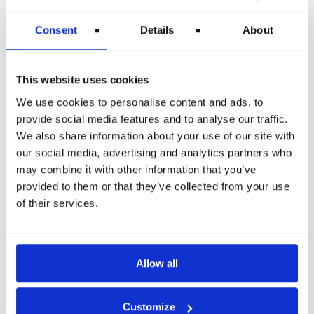
zoner og kabiner med multianvendelige rum,for
afslapning og selvbetjening
Consent
Details
About
Teknologi vil radikalt ændre
dinrejse
This website uses cookies
Udviklingen afmasse-kommerciel flyrejsning har
revolutioneret, hvordan vi forbinder os medhinanden i
We use cookies to personalise content and ads, to
dag. Nu har den digitale revolution til formål at gøre
provide social media features and to analyse our traffic.
flyvningertil den mest behagelige oplevelse.
We also share information about your use of our site with
I den ikke alt fordistancerede fremtid, vil robotter
our social media, advertising and analytics partners who
blive tjenere for de rejsende, både ilufthavnen og på
may combine it with other information that you’ve
selve flyveren. Pilotløse fly er fremtiden.
provided to them or that they’ve collected from your use
Sikkerhedsforanstaltningervil måle og holde øje med
of their services.
den kunstige intelligens, som
inkludereransigtsgenkendelse, øjne- og
fingeraftryksscanninger. Blockchain teknologi,
vilholde vores data sikret. Mobile apps vil gøre det
muligt at spore ankomster ogafgange. Wearable
Allow all
teknologi vil spore dine bevægelser og give dig
enpersonaliseret oplevelse ombord.
Fremtiden
vil revolutionere
Customize