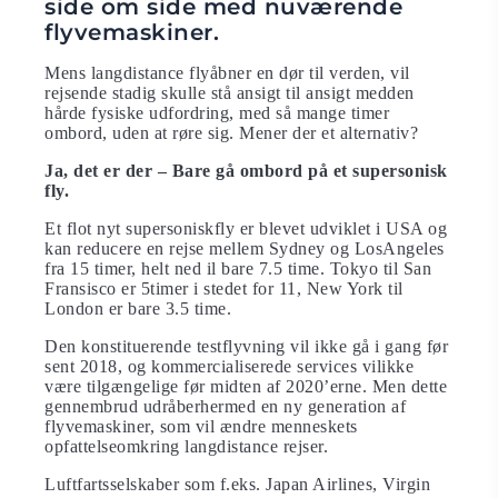
side om side med nuværende
flyvemaskiner.
Mens langdistance flyåbner en dør til verden, vil
rejsende stadig skulle stå ansigt til ansigt medden
hårde fysiske udfordring, med så mange timer
ombord, uden at røre sig. Mener der et alternativ?
Ja, det er der – Bare gå ombord på et supersonisk
fly.
Et flot nyt supersoniskfly er blevet udviklet i USA og
kan reducere en rejse mellem Sydney og LosAngeles
fra 15 timer, helt ned il bare 7.5 time. Tokyo til San
Fransisco er 5timer i stedet for 11, New York til
London er bare 3.5 time.
Den konstituerende testflyvning vil ikke gå i gang før
sent 2018, og kommercialiserede services vilikke
være tilgængelige før midten af 2020’erne. Men dette
gennembrud udråberhermed en ny generation af
flyvemaskiner, som vil ændre menneskets
opfattelseomkring langdistance rejser.
Luftfartsselskaber som f.eks. Japan Airlines, Virgin