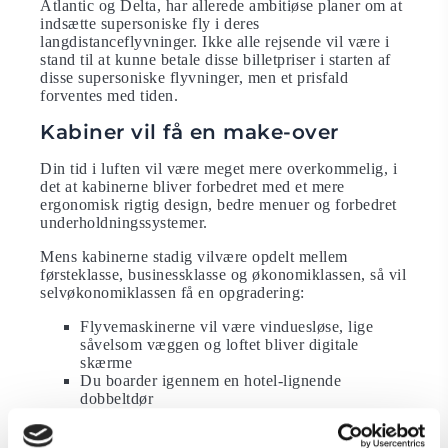
Atlantic og Delta, har allerede ambitiøse planer om at
indsætte supersoniske fly i deres
langdistanceflyvninger. Ikke alle rejsende vil være i
stand til at kunne betale disse billetpriser i starten af
disse supersoniske flyvninger, men et prisfald
forventes med tiden.
Kabiner vil få en make-over
Din tid i luften vil være meget mere overkommelig, i
det at kabinerne bliver forbedret med et mere
ergonomisk rigtig design, bedre menuer og forbedret
underholdningssystemer.
Mens kabinerne stadig vilvære opdelt mellem
førsteklasse, businessklasse og økonomiklassen, så vil
selvøkonomiklassen få en opgradering:
Flyvemaskinerne vil være vinduesløse, lige
såvelsom væggen og loftet bliver digitale
skærme
Du boarder igennem en hotel-lignende
dobbeltdør
Kabinerne vil være konfigurerede efter
funktion,som f.eks. familie, senior og gruppe