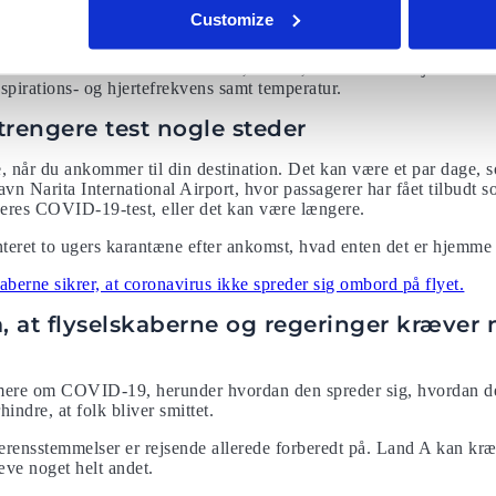
coronavirus før indtjekning ved hjælp af blodprøver. Resultaterne af
Customize
ra de Forenede Arabiske Emirater, Etihad, har endda arbejdet med 
espirations- og hjertefrekvens samt temperatur.
rengere test nogle steder
 når du ankommer til din destination. Det kan være et par dage, s
avn Narita International Airport, hvor passagerer har fået tilbudt s
deres COVID-19-test, eller det kan være længere.
ret to ugers karantæne efter ankomst, hvad enten det er hjemme el
berne sikrer, at coronavirus ikke spreder sig ombord på flyet.
, at flyselskaberne og regeringer kræver 
 mere om COVID-19, herunder hvordan den spreder sig, hvordan d
ndre, at folk bliver smittet.
rensstemmelser er rejsende allerede forberedt på. Land A kan kr
æve noget helt andet.