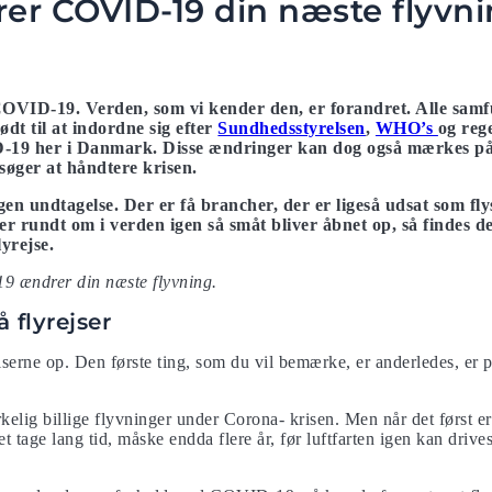
er COVID-19 din næste flyvn
OVID-19. Verden, som vi kender den, er forandret. Alle samfu
dt til at indordne sig efter
Sundhedsstyrelsen
,
WHO’s
og reg
-19 her i Danmark. Disse ændringer kan dog også mærkes på 
søger at håndtere krisen.
gen undtagelse. Der er få brancher, der er ligeså udsat som fl
er rundt om i verden igen så småt bliver åbnet op, så findes 
yrejse.
9 ændrer din næste flyvning.
å flyrejser
iserne op. Den første ting, som du vil bemærke, er anderledes, er pri
elig billige flyvninger under Corona- krisen. Men når det først er 
det tage lang tid, måske endda flere år, før luftfarten igen kan driv