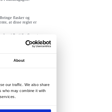
dbringe flasker og
e, at disse regler er
 de midlertidig fjernet
rup er der dog en
 medbringe mere håndsprit
About
e at placere den i en
ional lufthavn for
se our traffic. We also share
ers who may combine it with
 services.
omer på COVID-19.
om det første flyselskab