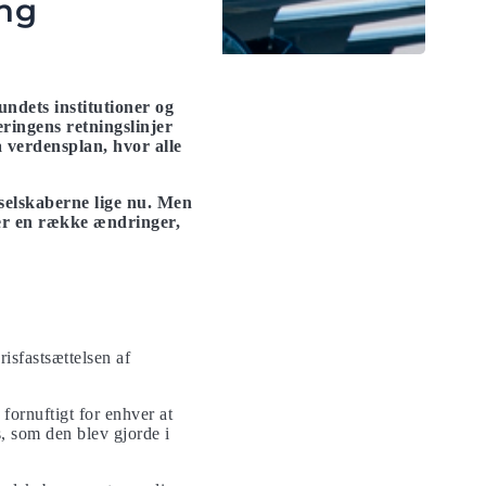
ing
ndets institutioner og
eringens retningslinjer
verdensplan, hvor alle
yselskaberne lige nu. Men
der en række ændringer,
sfastsættelsen af ​​
fornuftigt for enhver at
es, som den blev gjorde i