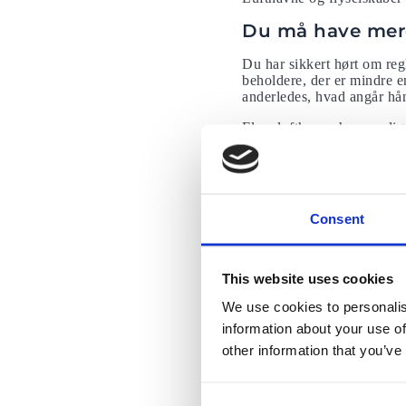
Du må have mer
Du har sikkert hørt om re
beholdere, der er mindre 
anderledes, hvad angår hån
Flere lufthavne har nemlig
grænserne for, hvor meget
begrænsning på maks. en h
Disse begrænsningsændring
på sin rejse for at beskytt
Consent
Når du skal igennem sikker
bakke for sig selv, når den
This website uses cookies
En kvinde i en beskyttelse
coronavirus- symptomer.
We use cookies to personalis
information about your use of
Passagerer skal 
other information that you’ve
Du skal ikke forvente at 
Passagerer, der rejser i de