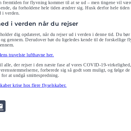
n fremtiden for flyvning kommer til at se ud – men tingene vil væ
sende, da forholdene hele tiden ændrer sig. Husk derfor hele tiden 
d i verden.
ed i verden når du rejser
u holder dig opdateret, når du rejser ud i verden i denne tid. Du b
til og gennem. Derudover bør du ligeledes kende til de forskellige f
igennem.
ns travelste lufthavne her.
vil alle, der rejser i den næste fase af vores COVID-19-virkelighed,
verensstemmelserne, forberede sig så godt som muligt, og følge de f
 for at undgå smittespredning.
er krise hos flere flyselskaber.