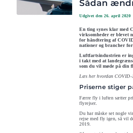
Sådan ændr
Udgivet den 26. april 2020
En ting synes klar med C
virksomheder er blevet nø
for håndtering af COVID
nationer og brancher for
Luftfartsindustrien er in
i takt med at landegræns
som du vil møde på din fl
Læs her hvordan COVID-1
Priserne stiger p
Færre fly i luften sætter pr
flyrejser.
Du har måske set nogle virk
rejse med fly igen, så vil 
2019.