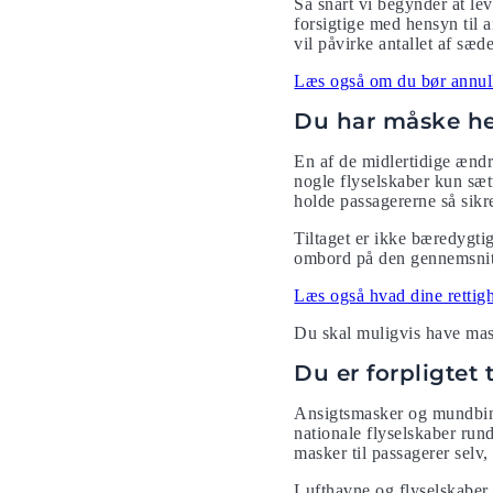
Så snart vi begynder at l
forsigtige med hensyn til an
vil påvirke antallet af sæde
Læs også om du bør annulle
Du har måske hel
En af de midlertidige ændr
nogle flyselskaber kun sætt
holde passagererne så sikr
Tiltaget er ikke bæredygtig
ombord på den gennemsnitli
Læs også hvad dine rettighe
Du skal muligvis have mask
Du er forpligtet
Ansigtsmasker og mundbind
nationale flyselskaber run
masker til passagerer selv
Lufthavne og flyselskaber