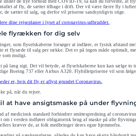
eve under de nye forhold med COVID-19, så kan du forvente, at fl
tallet af fly, de sætter tilbage i drift. Der vil være færre fly i luf
r, de sætter til salg, og derfor vil priserne sandsynligvis stige.
re dine rejseplaner i lyset af coronavirus-udbruddet.
e flyrækken for dig selv
inger, som flyselskaberne forsøger at indføre, er fysisk afstand me
e et flysæde til salg per række. Det er på ingen måde optimalt, men
e som muligt.
t på lang sigt. Det vil betyde, at flyselskaberne kun kan sælge to 
ge Boeing 737 eller Airbus A320. Flybilletpriserne vil som følge 
der er, hvis dit fly er aflyst grundet Coronavirus.
e på, når du rejser.
 til at have ansigtsmaske på under flyvni
 af medicinsk standard forhindrer smittespredning af coronavirus
dt om i verden indfører obligatorisk brug af maske på alle flyvning
, ellers kræver de, at folk medbringer deres egne hjemmefra.
 ændrer på væskereglerne, således du kan have ekstra håndsprit m