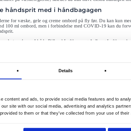
e håndsprit med i håndbagagen
glerne for væske, gele og creme ombord på fly før. Du kan kun me
end 100 ml ombord, men i forbindelse med COVID-19 kan du forvent
dsprit.
 ændret reglerne. I både Billund Lufthavn og Aalborg Lufthavn har
 håndsprit man må medbringe ombord. I Københavns lufthavn Kast
alv liter håndsprit i håndbagagen.
er er foretaget for at komme de passagerer i møde, der ønsker at
e sig selv og andre mod coronavirus.
Details
hedskontrollen med en håndsprit over 100 ml, så skal du dog husk
 skal screenes.
sdragt måler temperaturen på en mand inde i Henri Coanda Internat
e content and ads, to provide social media features and to analy
 our site with our social media, advertising and analytics partn
sandsynligvis testes for COVID-19
 provided to them or that they’ve collected from your use of their
komme hurtigt ombord på flyet. Særligt ikke hvis du viser sympt
nne periode, skal nu måske testes før deres flyrejse. Emirates har s