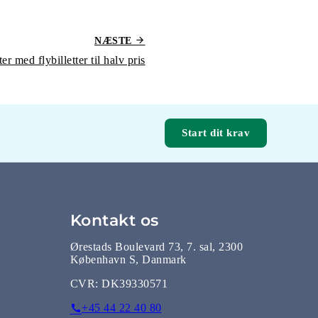
NÆSTE
ter med flybilletter til halv pris
Start dit krav
Kontakt os
Ørestads Boulevard 73, 7. sal, 2300
København S, Danmark
CVR:
DK39330571
+45 44 22 40 80