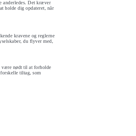
re anderledes. Det kræver
at holde dig opdateret, når
ør kende kravene og reglerne
lyselskaber, du flyver med,
 være nødt til at forholde
orskelle tiltag, som