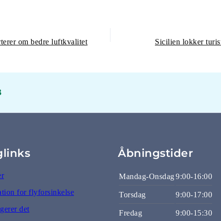
terer om bedre luftkvalitet
Sicilien lokker turis
3
glinks
Åbningstider
er
Mandag-Onsdag
9:00-16:00
ion for flyforsinkelse
Torsdag
9:00-17:00
gerer det
Fredag
9:00-15:30