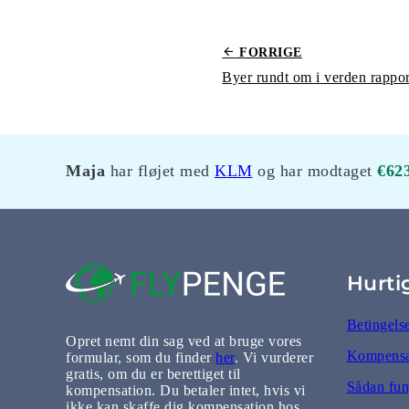
FORRIGE
Byer rundt om i verden rappor
Maja
har fløjet med
KLM
og har modtaget
€62
Hurti
Betingels
Opret nemt din sag ved at bruge vores
Kompensat
formular, som du finder
her
. Vi vurderer
gratis, om du er berettiget til
Sådan fun
kompensation. Du betaler intet, hvis vi
ikke kan skaffe dig kompensation hos