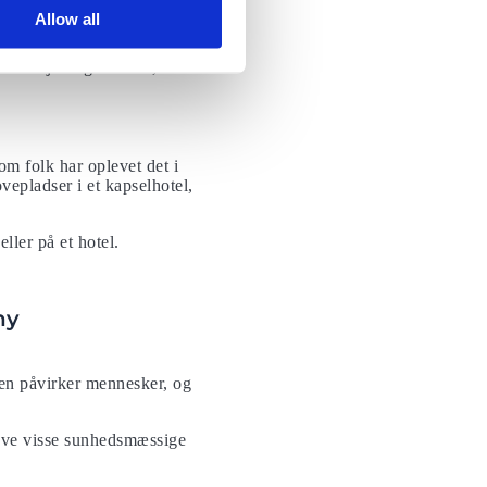
 testene gives efter 10
Allow all
selvbetjeningskiosker, der
om folk har oplevet det i
ovepladser i et kapselhotel,
ler på et hotel.
ny
en påvirker mennesker, og
æve visse sunhedsmæssige