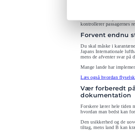
testet sine passagerer for 
minutter.
Det nationale flyselskab f
kontrollerer passagernes r
Forvent endnu st
Du skal måske i karantæne,
Japans Internationale lufth
mens de afventer svar på 
Mange lande har implemente
Læs også hvordan flyselska
Vær forberedt på
dokumentation
Forskere lærer hele tiden
hvordan man bedst kan forhi
Den usikkerhed og de uove
tiltag, mens land B kan kr