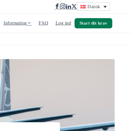
Dansk
Information
FAQ
Log ind
Start dit krav