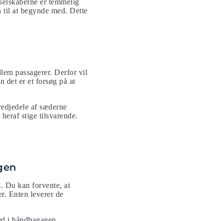
yselskaberne er temmelig
ten til at begynde med. Dette
llem passagerer. Derfor vil
 det er et forsøg på at
tredjedele af sæderne
heraf stige tilsvarende.
ngen
. Du kan forvente, at
er. Enten leverer de
ed i håndbagagen.