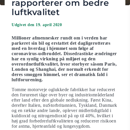
rapporterer om bedre
luftkvalitet
Udgivet den 19. april 2020
Millioner afmennesker rundt om i verden har
parkeret sin bil og erstattet det dagligerotteræs
med en hverdag i hjemmet som følge af
coronavirus-udbruddet. Dissedrastiske ændringer
har en synlig virkning på miljøet og den
overordnetluftkvalitet, hvor storbyer såsom Paris,
London og Shanghai, der normalt erkendt for
deres smoggen himmel, ser et dramatisk fald i
luftforurening.
Tomme motorveje oglukkede fabrikker har reduceret
den forurenet tåge over byer og industriområderland
efter land efter den globale nedlukning. Først Kina,
derefter Italien, nuStorbritannien, Tyskland, Danmark
og en række andre lande, oplever midlertidigtfald i
kuldioxid og nitrogendioxid på op til 40%, hvilket i
høj grad forbedrerluftkvaliteten og reducerer risikoen
for astma, hjerteanfald og lungesygdom.