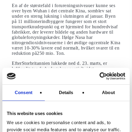
En af de størstefald i forureningsniveauer kunne ses
over byen Wuhan i det centrale Kina, somblev sat
under en streng lukning i slutningen af ​​januar. Byen
på 11 millionerindbyggere fungerer som et stort
transportknudepunkt og er hjemsted for hundredvisaf
fabrikker, der leverer bildele og anden hardware til
globaleforsyningskæder. Ifølge Nasa har
nitrogendioxidniveauerne i det østlige ogcentrale Kina
været 10-30% lavere end normalt, hvilket svarer til en
reduktion på250 mio. Ton.
EfterStorbritannien lukkede ned d. 23. marts, er
luftkvaliteten forbedreteksponentielt, idet
kvælstofdioxidniveauet (NO2) faldt med 60% nogle
steder, ogluftforurening i byer som London og
Glasgow faldt med halvdelen ifølge BBC.
Consent
Details
About
I Californien harLA, ifølge Curbed, for nylig den
mest rene luft siden 1980, mens beboere i detnordlige
Indias Himalaya udtalte, at de er synlige for første
gang i 30 år fra200 kilometers afstand.
This website uses cookies
Lande såsomItalien, Sydkorea og Kina har også
We use cookies to personalise content and ads, to
opnået en betydelig reduktion af kulstofemissioner.
provide social media features and to analyse our traffic.