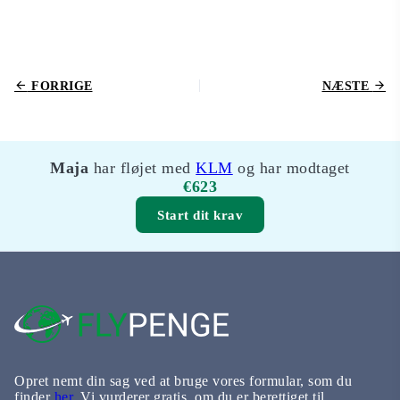
FORRIGE
NÆSTE
Maja
har fløjet med
KLM
og har modtaget
€623
Start dit krav
Opret nemt din sag ved at bruge vores formular, som du
finder
her
. Vi vurderer gratis, om du er berettiget til