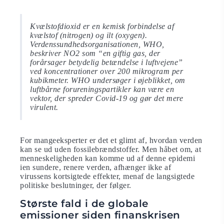
Kvælstofdioxid er en kemisk forbindelse af
kvælstof (nitrogen) og ilt (oxygen).
Verdenssundhedsorganisationen, WHO,
beskriver NO2 som “en giftig gas, der
forårsager betydelig betændelse i luftvejene”
ved koncentrationer over 200 mikrogram per
kubikmeter. WHO undersøger i øjeblikket, om
luftbårne forureningspartikler kan være en
vektor, der spreder Covid-19 og gør det mere
virulent.
For mangeeksperter er det et glimt af, hvordan verden
kan se ud uden fossilebrændstoffer. Men håbet om, at
menneskeligheden kan komme ud af denne epidemi
ien sundere, renere verden, afhænger ikke af
virussens kortsigtede effekter, menaf ​​de langsigtede
politiske beslutninger, der følger.
Største fald i de globale
emissioner siden finanskrisen