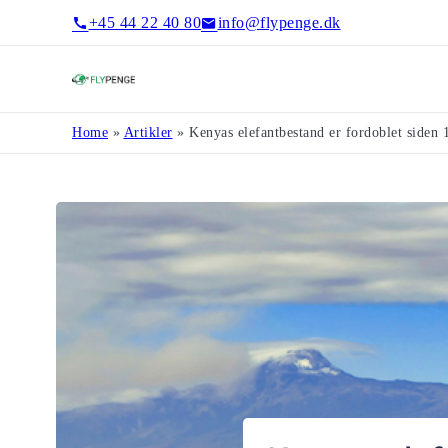
+45 44 22 40 80
info@flypenge.dk
Flypenge
Home
»
Artikler
»
Kenyas elefantbestand er fordoblet siden 