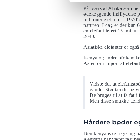
På tværs af Afrika som helh
ødelæggende indflydelse på
millioner elefanter i 1970
naturen. I dag er der kun 6
en elefant hvert 15. minut 
2030.
Asiatiske elefanter er også
Kenya og andre afrikanske l
Asien om import af elefant
Vidste du, at elefantstø
gamle. Stødtænderne vok
De bruges til at få fat i
Men disse smukke tænder
Hårdere bøder o
Den kenyanske regering ha
Kenyatta har været fast be