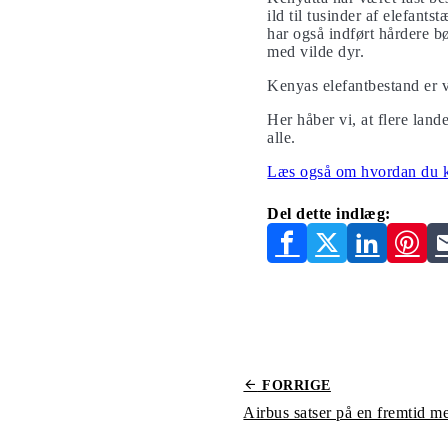
ild til tusinder af elefan
har også indført hårdere bø
med vilde dyr.
Kenyas elefantbestand er 
Her håber vi, at flere land
alle.
Læs også om hvordan du kan
Del dette indlæg:
FORRIGE
Airbus satser på en fremtid m