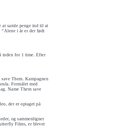
at samle penge ind til at
 “Alene i år er der født
å inden for 1 time. Efter
em save Them. Kampagnen
arula. Formålet med
ig sag. Name Them save
deo, der er optaget på
steder, og sammenligner
tterfly Films, er blevet