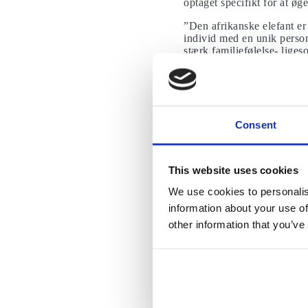
optaget specifikt for at ø
”Den afrikanske elefant er
individ med en unik person
stærk familiefølelse- lige
”Denne kampagne handler om
opmærksomhed og redde vore
de er vigtigere end elfenb
Consent
Vidste du, at elefanten
tættere end ved mennesk
Faktisk er elefanter fyl
This website uses cookies
ting og adfærd, efterlig
We use cookies to personalis
medfølelse og selvbevi
En del af grundene til, 
information about your use of
neocortex er meget indv
other information that you’ve
være en indikation af k
Læs også om 20 overraskend
Truslen om krybs