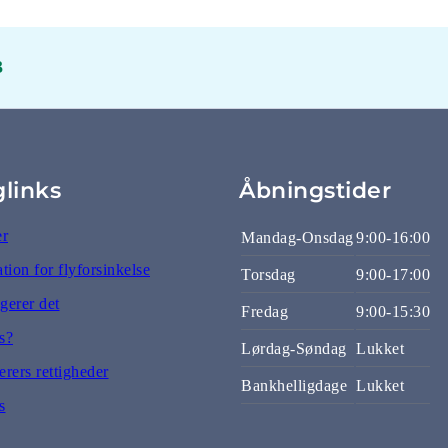
3
glinks
Åbningstider
er
Mandag-Onsdag
9:00-16:00
ion for flyforsinkelse
Torsdag
9:00-17:00
gerer det
Fredag
9:00-15:30
s?
Lørdag-Søndag
Lukket
rers rettigheder
Bankhelligdage
Lukket
s