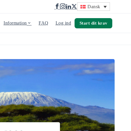
Dansk
Information
FAQ
Log ind
Start dit krav