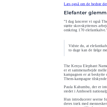
Læs også om de bedste dest
Elefanter glemm
”I dag lancerer vi også Th
støtte skovskytternes arbej
omkring 170 elefantkalve.
Vidste du, at elefantkal
to dage kan de følge m
The Kenya Elephant Name
er et sammenarbejde mell
kampagnen er at beskytte d
Them-kampagne tilskynder 
Paula Kahumbu, der er inter
stedet i Amboseli nationa
Hun introducerer seerne fo
deres træk med menneskers.