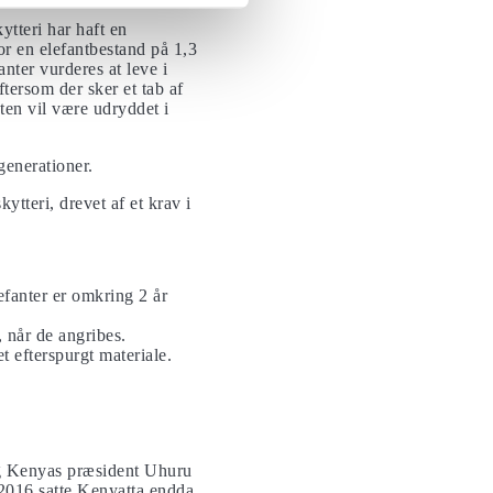
ytteri har haft en
or en elefantbestand på 1,3
nter vurderes at leve i
ftersom der sker et tab af
nten vil være udryddet i
generationer.
ytteri, drevet af et krav i
lefanter er omkring 2 år
, når de angribes.
t efterspurgt materiale.
 og Kenyas præsident Uhuru
I 2016 satte Kenyatta endda