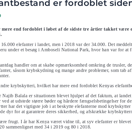
antbestand er fordoblet side
0
mere end fordoblet i løbet af de sidste tre årtier takket være 
.
 16.000 elefanter i landet, men i 2018 var der 34.000. Det meddel
u under et besøg i Amboseli National Park, hvor han var for at fe
efantdag handler om at skabe opmærksomhed omkring de trusler, de
efanter, såsom krybskydning og mange andre problemer, som tab af 
nter.
indre krybskytteri, hvilket har mere end fordoblet Kenyas elefantb
er Najib Balala er situationen blevet hjulpet af det faktum, at land
år ved at udstede større bøder og hårdere fængselsbetingelser for d
ter har det vigtigste job i at beskytte elefanterne mod krybskytte
de dyr for at garantere deres sikkerhed, og afskrække krybskytter
bære frugt. I år har Kenya været vidne til, at syv elefanter er bleve
020 sammenlignet med 34 i 2019 og 80 i 2018.