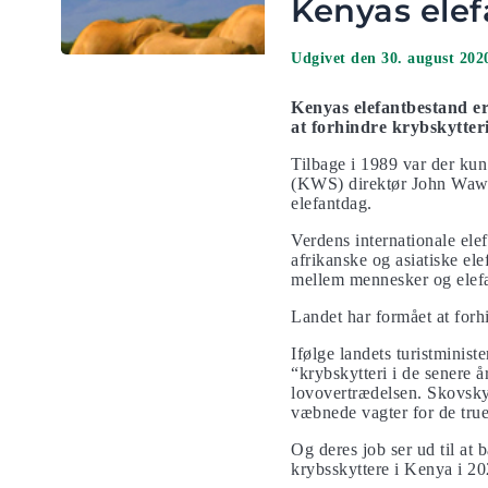
Kenyas elef
Udgivet den 30. august 202
Kenyas elefantbestand er 
at forhindre krybskytteri
Tilbage i 1989 var der kun
(KWS) direktør John Wawer
elefantdag.
Verdens internationale el
afrikanske og asiatiske el
mellem mennesker og elefa
Landet har formået at forh
Ifølge landets turistminist
“krybskytteri i de senere 
lovovertrædelsen. Skovskyt
væbnede vagter for de true
Og deres job ser ud til at 
krybsskyttere i Kenya i 2