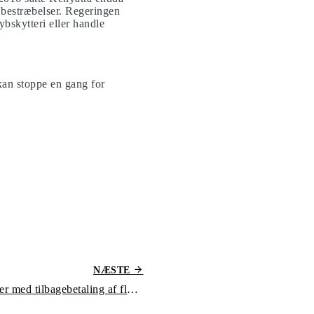
s bestræbelser. Regeringen
ybskytteri eller handle
 kan stoppe en gang for
NÆSTE
SAS og Norwegian kæmper med tilbagebetaling af flybilletter