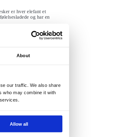
sker er hver elefant et
 følelsesladede og har en
nvolveret i at skabe
have folk til at indse, at
 for, at vi husker dem.
About
elsen), er større og
r i stand til at lære nye
ske aktiviteter, vise
se our traffic. We also share
en i deres hjerne. Deres
ers who may combine it with
pteres generelt for at
 services.
Allow all