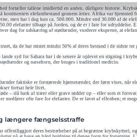
ed fortæller tallene imidlertid en anden, dårligere historie. Krybsk
 kontinentets elefantbestand gennem årtier. Afrika var hjemsted f
’erne, men har i dag kun ca. 500.000. Mindre end 30.000 af de elefa
50.00 elefanter tilbage på Jorden, og de er i fare for udryddelse. E
hver dag for udskæring af stødtænder, vurderer eksperter, at elefa
 truet, da de har mistet mindst 50% af deres bestand i de sidste tre 
ande syd for Sahara har i de senere år oplevet en stigning i krybsk
stødtænder og næsehorn, der bruges i traditionel medicin.
dtænder faktiske er forstørrede hjørnetænder, der først vises, når e
ser fortsat hele livet.
 føde – slå bark af træer eller grave rødder op – eller som et forsvar
 medfører ofte fare for elefanter. De er lavet af elfenben; et mege
g længere fængselsstraffe
r offentliggjort deres bestræbelser på at begrænse krybskytteri,
sluttet på at have en hård holdning til denne form for forretning. 