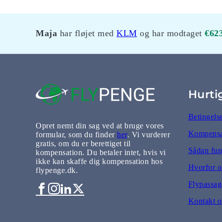
Maja
har fløjet med
KLM
og har modtaget
€62
Hurti
Betingels
Opret nemt din sag ved at bruge vores
Kompensat
formular, som du finder
her
. Vi vurderer
gratis, om du er berettiget til
Sådan fun
kompensation. Du betaler intet, hvis vi
ikke kan skaffe dig kompensation hos
Hvorfor o
flypenge.dk.
Flypassage
Kontakt o