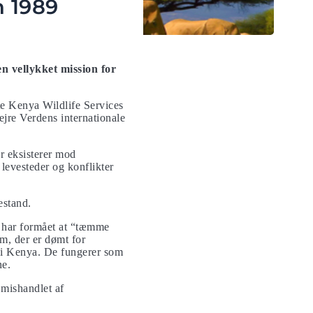
n 1989
en vellykket mission for
te Kenya Wildlife Services
jre Verdens internationale
r eksisterer mod
levesteder og konflikter
estand.
et har formået at “tæmme
em, der er dømt for
r i Kenya. De fungerer som
ne.
t mishandlet af