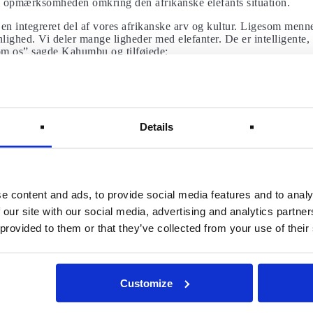
ge opmærksomheden omkring den afrikanske elefants situation.
 en integreret del af vores afrikanske arv og kultur. Ligesom menne
lighed. Vi deler mange ligheder med elefanter. De er intelligente,
som os” sagde Kahumbu og tilføjede;
 at skabe en forbindelse mellem os og elefanter og blive aktivt i
s elefanter. Ved at lære elefanter at kende ved navn, vil vi gerne 
en-pynt. De siger, at en elefant aldrig glemmer, men nu har de brug
Details
s temporallap (det område af hjernen, der er forbundet med hukomm
er – derfor siger det gamle ordsprog ‘elefanter glemmer aldrig’.
dt med følelser. De kan grine, græde og sørge. Derudover er elefante
ne lyde, som de hører, lege med en sans for humor, udføre kunstneri
e content and ads, to provide social media features and to analy
dsthed.
at elefanter besidder et så overlegent intelligensniveau, er struktur
 our site with our social media, advertising and analytics partn
iklet, som det er hos mennesker, aber og nogle delfiner. Dette acce
 provided to them or that they’ve collected from your use of their
ompleks intelligens.
e rejsefakta, der giver dig et nyt syn på verden.
Customize
kytteri