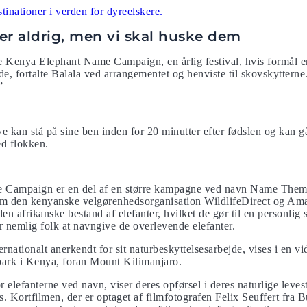
inationer i verden for dyreelskere.
er aldrig, men vi skal huske dem
e Kenya Elephant Name Campaign, en årlig festival, hvis formål er 
de, fortalte Balala ved arrangementet og henviste til skovskytterne.
”
ve kan stå på sine ben inden for 20 minutter efter fødslen og kan g
ed flokken.
 Campaign er en del af en større kampagne ved navn Name Th
em den kenyanske velgørenhedsorganisation WildlifeDirect og Am
en afrikanske bestand af elefanter, hvilket de gør til en personl
nemlig folk at navngive de overlevende elefanter.
nationalt anerkendt for sit naturbeskyttelsesarbejde, vises i en vi
lpark i Kenya, foran Mount Kilimanjaro.
r elefanterne ved navn, viser deres opførsel i deres naturlige leve
 Kortfilmen, der er optaget af filmfotografen Felix Seuffert fra Bu