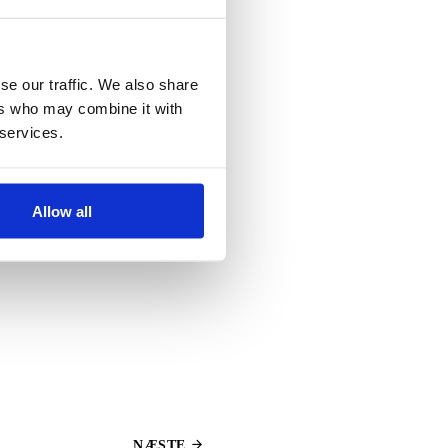
aliserede rotorer, der
e passagerer, der er ideel
ridrevet, hvilket gør den
elikopter.CityAirbus er
se our traffic. We also share
og ikke fastlagt endnu, og i
 knap 100 km. Så indtil
ers who may combine it with
et i sin forstand er helt
 services.
e en del af storbyernes
til at blive en fuldstændig
at udvide sin flyvende
l Dallas og Los Angeles
Allow all
uristfirma vil gøre rummet
NÆSTE