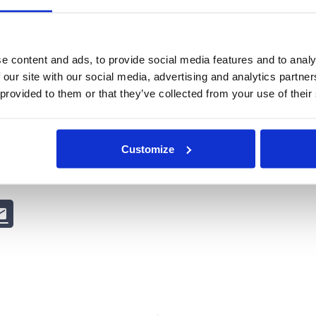
e på jorden igen.CityAirbus’ futuristiske design er støbt af fire kan
ide – samt otte motorer og otte propeller. Det har en kapacitet på fir
t kan flyve op til 120 km i timen. Motoren er fuldt elektrisk og batte
kanals propellkonfiguration skaber mindre støj end en traditionel h
e content and ads, to provide social media features and to analy
løst ved hjælp af fjernbetjening. Reglerne for førerløs flyvning er d
e styret af en pilot. Den maksimale rækkevidde på en opladning er
 our site with our social media, advertising and analytics partn
ydereligere, kan det kun blive til kortere ture rundt i byerne, hvilk
 provided to them or that they’ve collected from your use of their
 ingen bekræftet dato for hvornår Airbus’ nye flyvende taxa vil vær
t lanceres, vil de blive pilot-styret indtil de gradvist udvikler sig 
ar konkurrence fra Uber Air, der annoncerede planer sidste år om 
ir forventes at blive lanceret i 2023, hvor Melbourne slutter sig ti
Customize
sten.Du kan læse mere om CityAirbus
her
.
Du kan også læse om nyt t