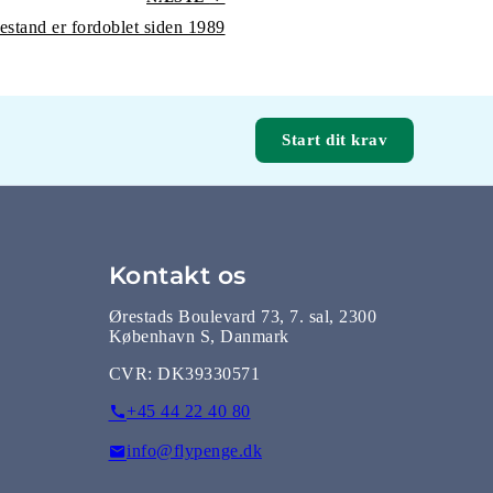
estand er fordoblet siden 1989
Start dit krav
Kontakt os
Ørestads Boulevard 73, 7. sal, 2300
København S, Danmark
CVR:
DK39330571
+45 44 22 40 80
info@flypenge.dk