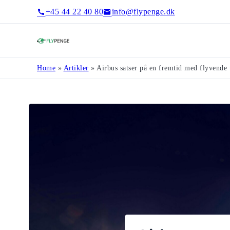
+45 44 22 40 80
info@flypenge.dk
Flypenge
Home
»
Artikler
»
Airbus satser på en fremtid med flyvende 