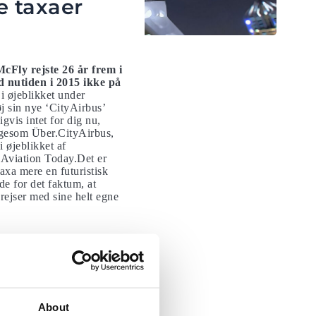
e taxaer
cFly rejste 26 år frem i
ød nutiden i 2015 ikke på
 i øjeblikket under
øj sin nye ‘CityAirbus’
gvis intet for dig nu,
ligesom Über.CityAirbus,
i øjeblikket af
e Aviation Today.Det er
taxa mere en futuristisk
de for det faktum, at
 rejser med sine helt egne
00 testflyvninger – for den
nd, rapporterede
 flyet var i luften foran
på Airbus Helicopters
About
omatisk. I luften kan den