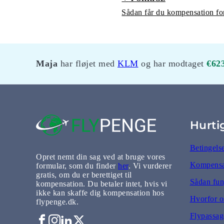
Maja
har fløjet med
KLM
og har modtaget
€62
Hurti
Betingels
Opret nemt din sag ved at bruge vores
Kompensat
formular, som du finder
her
. Vi vurderer
gratis, om du er berettiget til
Sådan fun
kompensation. Du betaler intet, hvis vi
ikke kan skaffe dig kompensation hos
Hvorfor o
flypenge.dk.
Flypassage