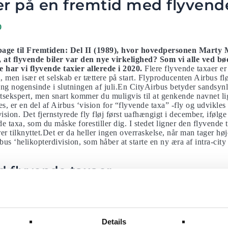
er på en fremtid med flyvend
0
age til Fremtiden: Del II (1989), hvor hovedpersonen Marty M
å, at flyvende biler var den nye virkelighed? Som vi alle ved b
 har vi flyvende taxier allerede i 2020.
Flere flyvende taxaer er
, men især et selskab er tættere på start. Flyproducenten Airbus fl
gang nogensinde i slutningen af juli.En CityAirbus betyder sandsynli
rtsekspert, men snart kommer du muligvis til at genkende navnet 
es, er en del af Airbus ‘vision for “flyvende taxa” -fly og udvikles 
ision. Det fjernstyrede fly fløj først uafhængigt i december, ifølg
e taxa, som du måske forestiller dig. I stedet ligner den flyvende 
er tilknyttet.Det er da heller ingen overraskelse, når man tager høj
us ‘helikopterdivision, som håber at starte en ny æra af intra-city
 flyvende taxaer
rste CityAirbus under en demonstrationsflyvning – efter mere end 1
 Markus Söder, der havde rejst til Airbus’ anlæg i Bayern, Tyskla
s allerede fløj uafhængigt i december 2019, var det første gang,
edierne. Og det var en ren succes. I en video, der blev lagt ud 
Details
-medarbejdere ved hjælp af to knapper CityAirbus i luften helt aut