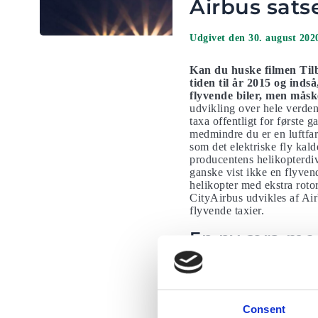
Airbus sats
Udgivet den 30. august 202
Kan du huske filmen Tilb
tiden til år 2015 og inds
flyvende biler, men måske
udvikling over hele verden
taxa offentligt for første 
medmindre du er en luftfa
som det elektriske fly kald
producentens helikopterdiv
ganske vist ikke en flyvend
helikopter med ekstra rotor
CityAirbus udvikles af Airb
flyvende taxier.
En ny æra med
D. 20. juli lettede den fø
bayerske ministerpræsident
eVLOT.com.Selvom CityAirbu
offentlige embedsmænd og m
Consent
‘LinkedIn-side, får Airbus