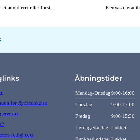
Sådan får du kompensation for et annulleret eller forsinket fly
Kenyas elefantb
3
glinks
Åbningstider
er
Mandag-Onsdag
9:00-16:00
ion for flyforsinkelse
Torsdag
9:00-17:00
gerer det
Fredag
9:00-15:30
s?
Lørdag-Søndag
Lukket
rers rettigheder
Bankhelligdage
Lukket