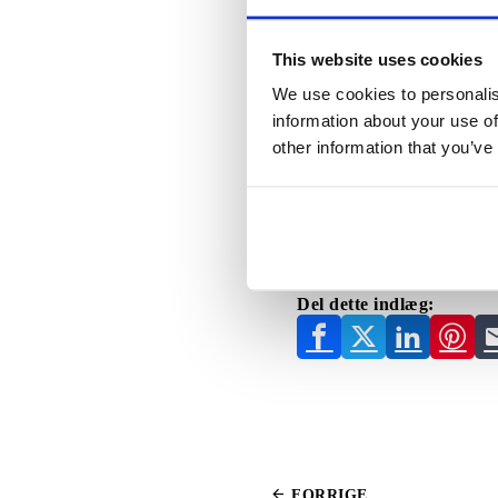
stabilisere sig selv og land
driver flyet – to på hver s
til lufttrafik bydele. Flye
This website uses cookies
miljøvenlig, og dens fire-
We use cookies to personalis
designet til at flyve fører
begyndelsen vil flyet bliv
information about your use of
batteriteknologien udvikles 
other information that you’ve
perfekt for en taxa.Der er
hverdag. Men når de til sids
autonom flyvning.Airbus h
taxa til Australien. Uber A
som pilotsteder for tjene
tilgængelig for alle.
Del dette indlæg:
FORRIGE