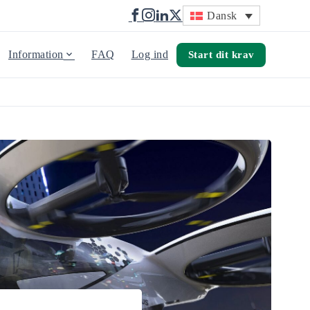
Dansk
Information
FAQ
Log ind
Start dit krav