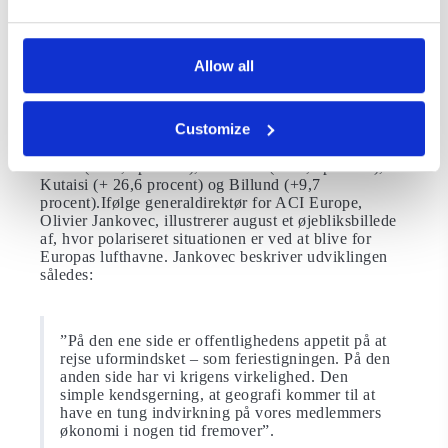
pandemien i tredje kvartal. Det skyldes i høj grad den
betydelige kapacitetsudvidelse fra lavprisselskaber i
det europæiske luftrum.Der var dog betydelige
variationer i resultaterne blandt regionale
Allow all
lufthavne.De lufthavne, der betjener populære
turistmål og / eller er afhængige af lavprisselskaber,
oplever passagermængder, der overstiger niveauet før
Customize
pandemien (august 2019).Disse omfatter blandt andet
Oradea (+ 124,9 procent), Torino (+ 64,6 procent),
Zadar (+ 55,4 procent), Santorini (+ 41,1 procent),
Kutaisi (+ 26,6 procent) og Billund (+9,7
procent).Ifølge generaldirektør for ACI Europe,
Olivier Jankovec, illustrerer august et øjebliksbillede
af, hvor polariseret situationen er ved at blive for
Europas lufthavne. Jankovec beskriver udviklingen
således:
”På den ene side er offentlighedens appetit på at
rejse uformindsket – som feriestigningen. På den
anden side har vi krigens virkelighed. Den
simple kendsgerning, at geografi kommer til at
have en tung indvirkning på vores medlemmers
økonomi i nogen tid fremover”.