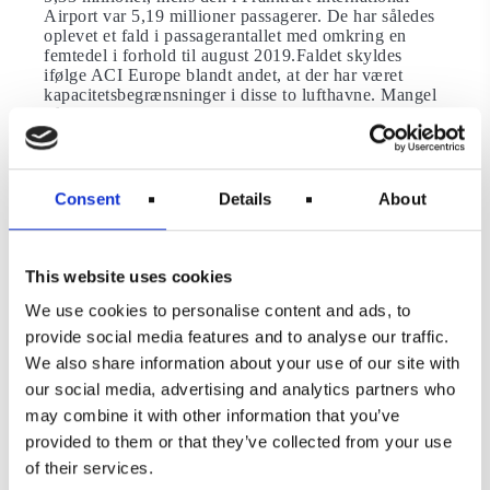
Airport var 5,19 millioner passagerer. De har således
oplevet et fald i passagerantallet med omkring en
femtedel i forhold til august 2019.Faldet skyldes
ifølge ACI Europe blandt andet, at der har været
kapacitetsbegrænsninger i disse to lufthavne. Mangel
på personale i sikkerhedskontrollen og andre vigtige
funktioner har tvunget lufthavnene til at bede
flyselskaberne aflyse afgange.Også Heathrow Airport
måtte sætte et kapacitetsloft på antallet af daglige
rejsende i et forsøg på at begrænse generne for
Consent
Details
About
passagerne. Ikke desto mindre var Heathrow Airport
den travelste lufthavn i Europa denne sommerIfølge
ACI Europe afspejler den stigende efterspørgsel på
intereuropæiske og transatlantiske flyrejser i
This website uses cookies
sommersæsonen den store fremgang i passagerantallet
We use cookies to personalise content and ads, to
i de store europæiske lufthavne.
Læs også om
Heathrow genvinder sin status som Europas travleste
provide social media features and to analyse our traffic.
lufthavn.
We also share information about your use of our site with
Lavprisselskaber bidrager til
our social media, advertising and analytics partners who
stigningen i de mindre lufthavne
may combine it with other information that you’ve
provided to them or that they’ve collected from your use
Mange regionale og mindre lufthavne rundt om i
of their services.
Europa var tæt på at nå trafikniveauet fra før