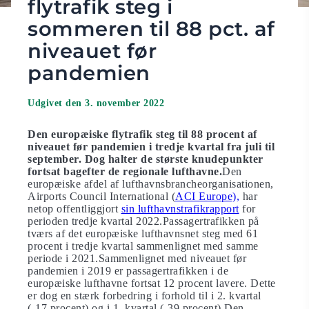
flytrafik steg i
sommeren til 88 pct. af
niveauet før
pandemien
Udgivet den 3. november 2022
Den europæiske flytrafik steg til 88 procent af
niveauet før pandemien i tredje kvartal fra juli til
september. Dog halter de største knudepunkter
fortsat bagefter de regionale lufthavne.
Den
europæiske afdel af lufthavnsbrancheorganisationen,
Airports Council International (
ACI Europe),
har
netop offentliggjort
sin lufthavnstrafikrapport
for
perioden tredje kvartal 2022.Passagertrafikken på
tværs af det europæiske lufthavnsnet steg med 61
procent i tredje kvartal sammenlignet med samme
periode i 2021.Sammenlignet med niveauet før
pandemien i 2019 er passagertrafikken i de
europæiske lufthavne fortsat 12 procent lavere. Dette
er dog en stærk forbedring i forhold til i 2. kvartal
(-17 procent) og i 1. kvartal (-39 procent).Den