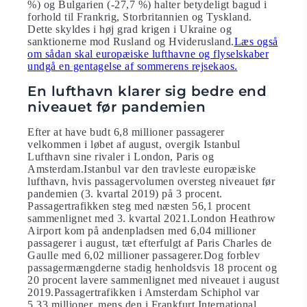
%) og Bulgarien (-27,7 %) halter betydeligt bagud i
forhold til Frankrig, Storbritannien og Tyskland.
Dette skyldes i høj grad krigen i Ukraine og
sanktionerne mod Rusland og Hviderusland.
Læs også
om sådan skal europæiske lufthavne og flyselskaber
undgå en gentagelse af sommerens rejsekaos.
En lufthavn klarer sig bedre end
niveauet før pandemien
Efter at have budt 6,8 millioner passagerer
velkommen i løbet af august, overgik Istanbul
Lufthavn sine rivaler i London, Paris og
Amsterdam.Istanbul var den travleste europæiske
lufthavn, hvis passagervolumen oversteg niveauet før
pandemien (3. kvartal 2019) på 3 procent.
Passagertrafikken steg med næsten 56,1 procent
sammenlignet med 3. kvartal 2021.London Heathrow
Airport kom på andenpladsen med 6,04 millioner
passagerer i august, tæt efterfulgt af Paris Charles de
Gaulle med 6,02 millioner passagerer.Dog forblev
passagermængderne stadig henholdsvis 18 procent og
20 procent lavere sammenlignet med niveauet i august
2019.Passagertrafikken i Amsterdam Schiphol var
5,33 millioner, mens den i Frankfurt International