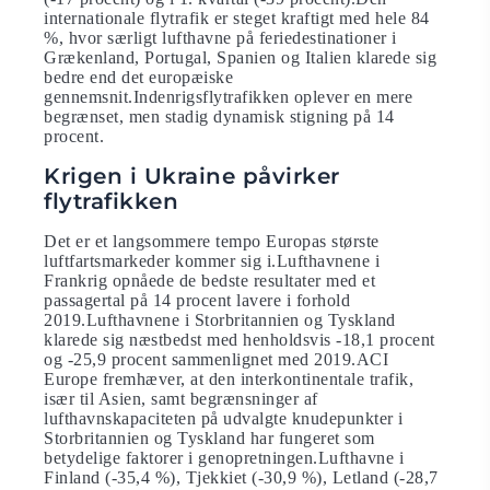
internationale flytrafik er steget kraftigt med hele 84
%, hvor særligt lufthavne på feriedestinationer i
Grækenland, Portugal, Spanien og Italien klarede sig
bedre end det europæiske
gennemsnit.Indenrigsflytrafikken oplever en mere
begrænset, men stadig dynamisk stigning på 14
procent.
Krigen i Ukraine påvirker
flytrafikken
Det er et langsommere tempo Europas største
luftfartsmarkeder kommer sig i.Lufthavnene i
Frankrig opnåede de bedste resultater med et
passagertal på 14 procent lavere i forhold
2019.Lufthavnene i Storbritannien og Tyskland
klarede sig næstbedst med henholdsvis -18,1 procent
og -25,9 procent sammenlignet med 2019.ACI
Europe fremhæver, at den interkontinentale trafik,
især til Asien, samt begrænsninger af
lufthavnskapaciteten på udvalgte knudepunkter i
Storbritannien og Tyskland har fungeret som
betydelige faktorer i genopretningen.Lufthavne i
Finland (-35,4 %), Tjekkiet (-30,9 %), Letland (-28,7