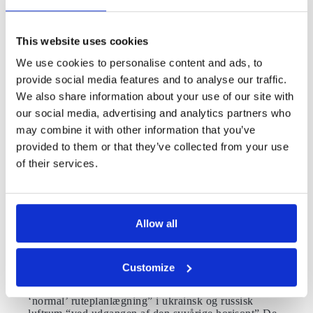
økonomisk vækst i det meste af Europa næste år – et
perspektiv, der forekommer usandsynligt – og
inflation, der har en begrænset indvirkning på
This website uses cookies
efterspørgslen.Eurocontrol bemærker, at flytrafikken i
året til dato nåede 82 procent af niveauet fra 2019 i
We use cookies to personalise content and ads, to
oktober og var på 87 procent først på måneden. Dette
provide social media features and to analyse our traffic.
lå dog fortsat under prognosen for juni på 90 procent i
We also share information about your use of our site with
september-oktober og 92 procent i
december.Prognosen vurderer, at flytrafikken i 2023
our social media, advertising and analytics partners who
vil nå 92 procent af niveauet fra 2019 og stige til 98
may combine it with other information that you’ve
procent i 2024.
Læs også om sådan skal europæiske
provided to them or that they’ve collected from your use
lufthavne og flyselskaber undgå en gentagelse af
sommerens rejsekaos.
of their services.
Usikker fremtid
Prognosen bemærker, at brændstofpriserne er steget
Allow all
47 procent siden begyndelsen af året ligesom
flypriserne, der er steget med 15 procent i forhold til
juli 2019.Det er ifølge Eurocontrol ikke sikkert, om
flyselskaberne på baggrund af
Customize
brændstofprisstigningerne vil gøre deres billetpriser
dyrere.Eurocontrol forudser “ingen tilbagevenden til
‘normal’ ruteplanlægning” i ukrainsk og russisk