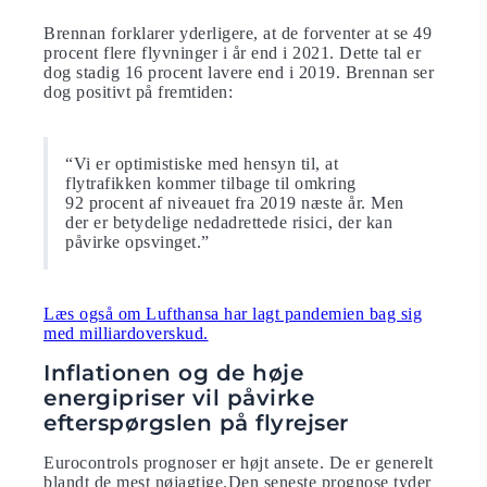
Brennan forklarer yderligere, at de forventer at se 49
procent flere flyvninger i år end i 2021. Dette tal er
dog stadig 16 procent lavere end i 2019. Brennan ser
dog positivt på fremtiden:
“Vi er optimistiske med hensyn til, at
flytrafikken kommer tilbage til omkring
92 procent af niveauet fra 2019 næste år. Men
der er betydelige nedadrettede risici, der kan
påvirke opsvinget.”
Læs også om Lufthansa har lagt pandemien bag sig
med milliardoverskud.
Inflationen og de høje
energipriser vil påvirke
efterspørgslen på flyrejser
Eurocontrols prognoser er højt ansete. De er generelt
blandt de mest nøjagtige.Den seneste prognose tyder