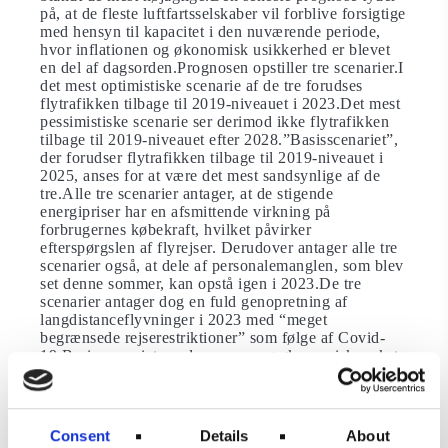
på, at de fleste luftfartsselskaber vil forblive forsigtige
med hensyn til kapacitet i den nuværende periode,
hvor inflationen og økonomisk usikkerhed er blevet
en del af dagsorden.Prognosen opstiller tre scenarier.I
det mest optimistiske scenarie af de tre forudses
flytrafikken tilbage til 2019-niveauet i 2023.Det mest
pessimistiske scenarie ser derimod ikke flytrafikken
tilbage til 2019-niveauet efter 2028.”Basisscenariet”,
der forudser flytrafikken tilbage til 2019-niveauet i
2025, anses for at være det mest sandsynlige af de
tre.Alle tre scenarier antager, at de stigende
energipriser har en afsmittende virkning på
forbrugernes købekraft, hvilket påvirker
efterspørgslen af flyrejser. Derudover antager alle tre
scenarier også, at dele af personalemanglen, som blev
set denne sommer, kan opstå igen i 2023.De tre
scenarier antager dog en fuld genopretning af
langdistanceflyvninger i 2023 med “meget
begrænsede rejserestriktioner” som følge af Covid-
19.Basisscenariet vurderer en svag økonomisk vækst
for de fleste europæiske lande næste år og fortsat høj
inflation.Det lavere vækstscenario vurderer en
recession i et betydeligt antal europæiske lande og et
kraftigt fald i efterspørgslen på grund af
Consent
Details
About
inflationen.Højvækstscenariet er baseret på moderat