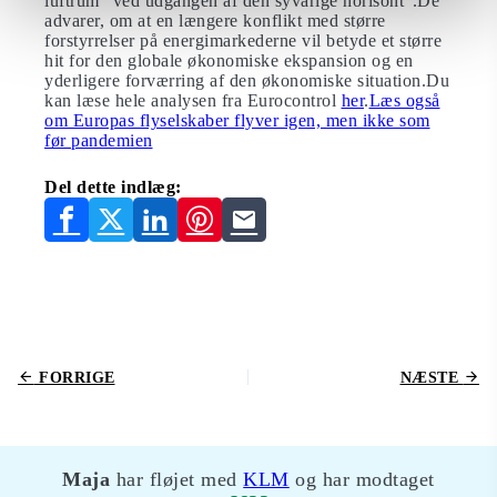
luftrum “ved udgangen af den syvårige horisont”.De
advarer, om at en længere konflikt med større
forstyrrelser på energimarkederne vil betyde et større
hit for den globale økonomiske ekspansion og en
yderligere forværring af den økonomiske situation.Du
kan læse hele analysen fra Eurocontrol
her
.
Læs også
om Europas flyselskaber flyver igen, men ikke som
før pandemien
Del dette indlæg:
FORRIGE
NÆSTE
Maja
har fløjet med
KLM
og har modtaget