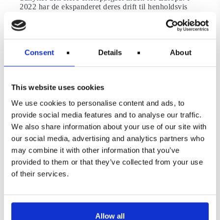
2022 har de ekspanderet deres drift til henholdsvis
109 % og 112 % af deres respektive niveauer i
2019.Foruden Ryanair og Wizz Air tæller de største
lavprisflyselskaber i Europa EasyJet, Vueling,
Eurowings, Pegasus, TUI og Norwegian. Sammen
repræsenterer disse selskaber 26,3 procent af
Consent
Details
About
flyvningerne i det europæiske luftrum. Det svarende
til cirka 6.735 daglige flyvninger.
Moderne flåder er altafgørende
This website uses cookies
We use cookies to personalise content and ads, to
For at opnå lave driftsomkostninger pr. passager og
høj flyproduktivitet tilbyder lavprisselskaberne typisk
provide social media features and to analyse our traffic.
punkt-til-punkt-tjenester på kortdistanceruter med en
We also share information about your use of our site with
flåde på kun én flytype, for eksempel Boeing B737
our social media, advertising and analytics partners who
eller Airbus A320.Med et stærkt fokus driver mange
af selskaberne en moderne og brændstofeffektiv flåde
may combine it with other information that you’ve
med forholdsvis lavt brændstofforbrug pr.
provided to them or that they’ve collected from your use
passagerkilometer og lavere udledning af CO2.
of their services.
Nye markeder i Central- og
Østeuropa
Oprindeligt var lavprisselskabernes vækst
Allow all