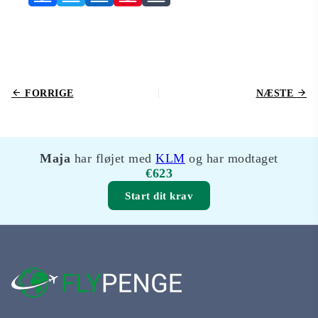
FORRIGE
NÆSTE
Maja
har fløjet med
KLM
og har modtaget
€623
Start dit krav