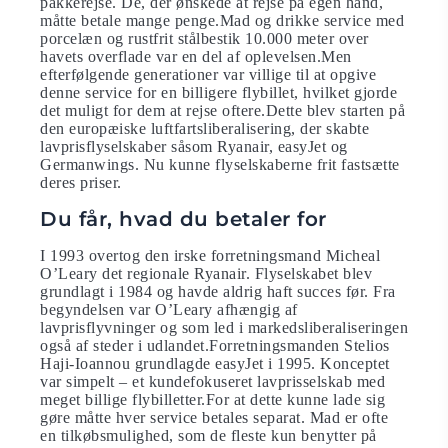
pakkerejse. De, der ønskede at rejse på egen hånd,
måtte betale mange penge.Mad og drikke service med
porcelæn og rustfrit stålbestik 10.000 meter over
havets overflade var en del af oplevelsen.Men
efterfølgende generationer var villige til at opgive
denne service for en billigere flybillet, hvilket gjorde
det muligt for dem at rejse oftere.Dette blev starten på
den europæiske luftfartsliberalisering, der skabte
lavprisflyselskaber såsom Ryanair, easyJet og
Germanwings. Nu kunne flyselskaberne frit fastsætte
deres priser.
Du får, hvad du betaler for
I 1993 overtog den irske forretningsmand Micheal
O’Leary det regionale Ryanair. Flyselskabet blev
grundlagt i 1984 og havde aldrig haft succes før. Fra
begyndelsen var O’Leary afhængig af
lavprisflyvninger og som led i markedsliberaliseringen
også af steder i udlandet.Forretningsmanden Stelios
Haji-Ioannou grundlagde easyJet i 1995. Konceptet
var simpelt – et kundefokuseret lavprisselskab med
meget billige flybilletter.For at dette kunne lade sig
gøre måtte hver service betales separat. Mad er ofte
en tilkøbsmulighed, som de fleste kun benytter på