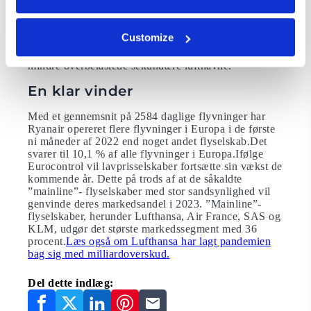
koncentreret i Vesteuropa, men med udvidelsen af EU
i 2004 ekspanderede deres andel gradvist til Central-
og Østeuropa.Selvom nogle af lavprisselskaberne er
Customize
begyndt at operere i større europæiske
hovedlufthavne, har de en tendens til at skifte til
mindre overbelastede sekundære lufthavne.
En klar vinder
Med et gennemsnit på 2584 daglige flyvninger har
Ryanair opereret flere flyvninger i Europa i de første
ni måneder af 2022 end noget andet flyselskab.Det
svarer til 10,1 % af alle flyvninger i Europa.Ifølge
Eurocontrol vil lavprisselskaber fortsætte sin vækst de
kommende år. Dette på trods af at de såkaldte
”mainline”- flyselskaber med stor sandsynlighed vil
genvinde deres markedsandel i 2023. ”Mainline”-
flyselskaber, herunder Lufthansa, Air France, SAS og
KLM, udgør det største markedssegment med 36
procent.
Læs også om Lufthansa har lagt pandemien
bag sig med milliardoverskud.
Del dette indlæg: