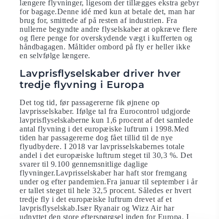
længere flyvninger, ligesom der tillægges ekstra gebyr
for bagage.Denne idé med kun at betale det, man har
brug for, smittede af på resten af industrien. Fra
nullerne begyndte andre flyselskaber at opkræve flere
og flere penge for overskydende vægt i kufferten og
håndbagagen. Måltider ombord på fly er heller ikke
en selvfølge længere.
Lavprisflyselskaber driver hver
tredje flyvning i Europa
Det tog tid, før passagererne fik øjnene op
lavprisselskaber. Ifølge tal fra Eurocontrol udgjorde
lavprisflyselskaberne kun 1,6 procent af det samlede
antal flyvning i det europæiske luftrum i 1998.Med
tiden har passagererne dog fået tillid til de nye
flyudbydere. I 2018 var lavprisselskabernes totale
andel i det europæiske luftrum steget til 30,3 %. Det
svarer til 9.100 gennemsnitlige daglige
flyvninger.Lavprisselskaber har haft stor fremgang
under og efter pandemien.Fra januar til september i år
er tallet steget til hele 32,5 procent. Således er hvert
tredje fly i det europæiske luftrum drevet af et
lavprisflyselskab.Især Ryanair og Wizz Air har
udnyttet den store efterspørgsel inden for Europa. I