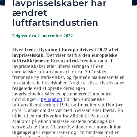
lavprisselskaber har
ændret
luftfartsindustrien
Udgivet den 2. november 2022
Hver tredje flyvning i Europa drives i 2022 af et
lavprisselskab. Det viser tal fra den europæiske
lufttrafiktjeneste Eurocontrol.
Fremkomsten af
lavprisselskaber efter liberaliseringen af den
europæiske luftfartsindustri for ca. 30 år siden
fremmede ny trafikvækst, og fjernede markedsandelen
fra etablerede flyselskaber. Nogle af disse flyselskaber
reagerede ved at oprette deres egen
lavprisudbyder.Således opsummerer Eurocontrol
udviklingen i
ny rapport
.Før den europæiske
luftfartsliberalisering i 1992 og fremefter var flyrejser
dyre. Uanset om det var med Swissair eller Iberia. En
billet til en ruteflyvning fra Zürich til Palma de
Mallorca på økonomiklasse kostede omkring 600
schweiziske franc.Charterflyvninger var normalt kun
tilgængelige i rejsebureauer og i forbindelse med en