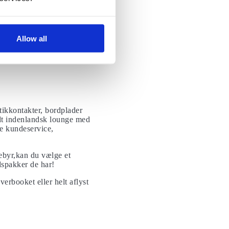
 sæde, anbefales det stærkt
Allow all
oster en del mindre og er
tikkontakter, bordplader
dt indenlandsk lounge med
re kundeservice,
gebyr,kan du vælge et
dspakker de har!
overbooket eller helt aflyst