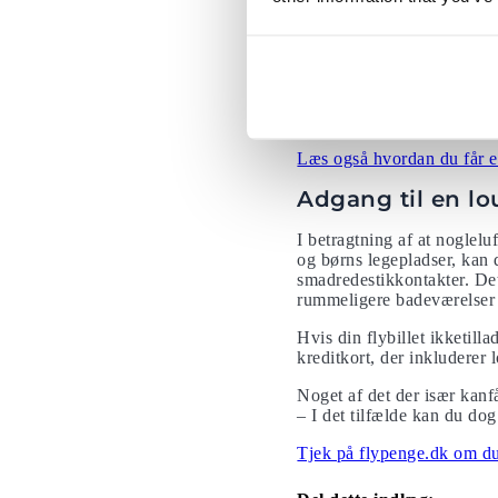
Hold børnene un
Med mindre du tilfældigvis
at du har en tablet med ti
stadig rigtig gode til børn.
Læs også hvordan du får en
Adgang til en l
I betragtning af at noglel
og børns legepladser, kan
smadredestikkontakter. Det
rummeligere badeværelser 
Hvis din flybillet ikketil
kreditkort, der inkludere
Noget af det der især kanfå 
– I det tilfælde kan du do
Tjek på flypenge.dk om du 