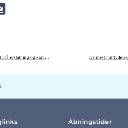
Thomas Cook konkurs – kan du få erstatning og kompensation for aflyst fly?
De mest indflydelses
3
glinks
Åbningstider