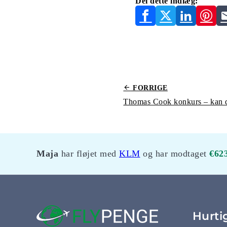
Del dette indlæg:
FORRIGE
Maja
har fløjet med
KLM
og har modtaget
€62
Hurti