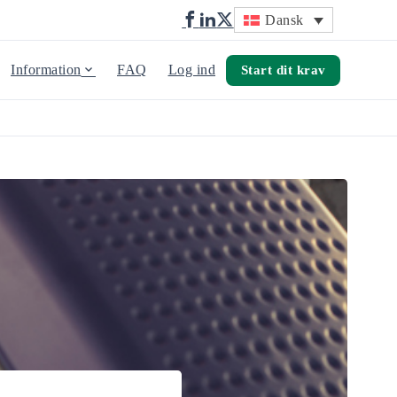
Dansk
Information
FAQ
Log ind
Start dit krav