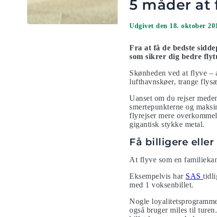
5 måder at 
Udgivet den 18. oktober 20
Fra at få de bedste sidde
som sikrer dig bedre flyt
Skønheden ved at flyve – a
lufthavnskøer, trange fly
Uanset om du rejser meden 
smertepunkterne og maksim
flyrejser mere overkommeli
gigantisk stykke metal.
Få billigere eller
At flyve som en familiekan
Eksempelvis har
SAS
tidl
med 1 voksenbillet.
Nogle loyalitetsprogrammer 
også bruger miles til turen