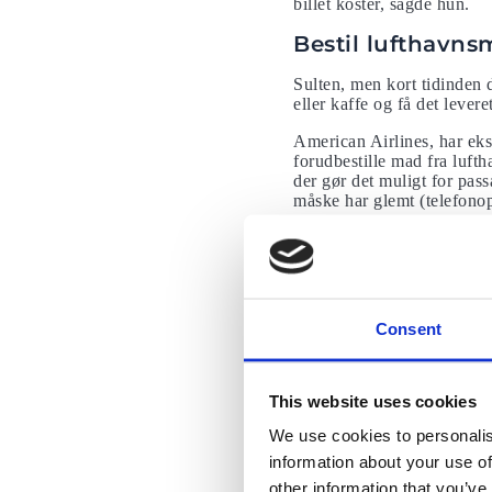
billet koster, sagde hun.
Bestil lufthavns
Sulten, men kort tidinden 
eller kaffe og få det levere
American Airlines, har eks
forudbestille mad fra luft
der gør det muligt for pas
måske har glemt (telefonop
Du kan også bare medbring
livret.
Undgå køer med
Consent
’TSA PreCheck’ erTranspo
mulighed for at bruge speci
som væsker ogbærbare com
This website uses cookies
Ofte modtager du PreCheck
medlemmer mulighed for at 
We use cookies to personalis
tilmelding med fingeraftry
information about your use of
other information that you’ve
Læs også hvordan du komm