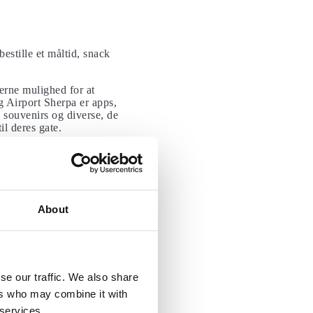
estille et måltid, snack
gerne mulighed for at
g Airport Sherpa er apps,
 souvenirs og diverse, de
il deres gate.
gning kan du medbringe din
About
gram, dergiver medlemmer
 af, eller at fjerne ting
dsprogram, der giver
r at vente i linjer. En
se our traffic. We also share
ers who may combine it with
 services.