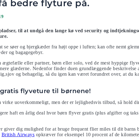
få bedre flyture på.
19
pladser, til at undgå den lange kø ved security og indtjekning
ure.
t se søer og bjergkæder fra højt oppe i luften; kan ofte nemt glem
sæder og bagagegebyr.
ægtefælle eller partner, børn eller solo, ved de mest hyppige fly
ere glæderne. Nedenfor finder duen grundlæggende beskrivelse a
g,sjov og behagelig, så du igen kan været forundret over, at du ka
 gratis flyveture til børnene!
 virke uoverkommeligt, men der er lejlighedsvis tilbud, så hold di
igere haft en årlig deal hvor børn flyver gratis (plus afgifter og taks
giver dig mulighed for at bruge frequent flier miles til dit barns b
.
British Airways
opkræver for eksempel 10 procent af de kilometer