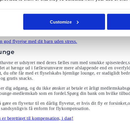
derholdt
 flyver med et rejseselskab som har individuelle skærme for hvert
Customize
l børnene. Du behøver ikke købe en dyr ipad, Amazon Fire tablets k
 god flyrejse med dit barn uden stress.
ounge
ufthavne er udstyret med deres fælles rum med smukke spisesteder,s
 det at hænge ud i fællesrumvære mere afslappende end en overfyl
, du ofte får med et flyselskabs hjemlige lounge, er stadiglidt bed
og gratis snacks.
lader dig adgang, og du ikke ønsker at betale et årligt medlemskabs
r lounge-medlemskab som en fordel.Spørg din bank om hvilke tilbu
gøre en flyvetur til en dårlig flyvetur, er hvis dit fly er forsinket,
g sandsynligvis få enform for flykompensation.
er berettiget til kompensation, i dag!