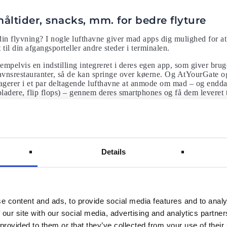
måltider, snacks, mm. for bedre flyture
din flyvning? I nogle lufthavne giver mad apps dig mulighed for atb
t til din afgangsporteller andre steder i terminalen.
empelvis en indstilling integreret i deres egen app, som giver bru
havnsrestauranter, så de kan springe over køerne. Og AtYourGate o
sagerer i et par deltagende lufthavne at anmode om mad – og endda
ladere, flip flops) – gennem deres smartphones og få dem leveret t
e din egen mad, hvis du af natur er lidt kræsen. Med lidt planlæ
 hurtige sikkerhedsprogrammer
Details
ratation Security Adminstrationens fremskyndede screeningspro
fikke lufthavnsbaner, hvor det ikkeer påkrævet at tage sko og bælter
putere fra bæreposer.
, når du har ansøgt og er godkendt til Global Entry, det sikkerhe
scanne deres fingeraftryk og pas på automatiske kiosker i stedet fo
e content and ads, to provide social media features and to analy
k kræves for tilmelding.
 our site with our social media, advertising and analytics partn
 provided to them or that they’ve collected from your use of their
er nemt og hurtigt gennem lufthavnen.