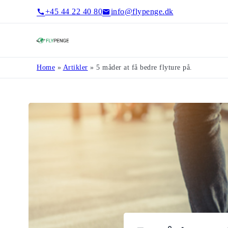
+45 44 22 40 80
info@flypenge.dk
Flypenge
Home
»
Artikler
»
5 måder at få bedre flyture på.