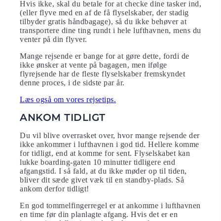
Hvis ikke, skal du betale for at checke dine tasker ind,
(eller flyve med en af ​​de få flyselskaber, der stadig
tilbyder gratis håndbagage), så du ikke behøver at
transportere dine ting rundt i hele lufthavnen, mens du
venter på din flyver.
Mange rejsende er bange for at gøre dette, fordi de
ikke ønsker at vente på bagagen, men ifølge
flyrejsende har de fleste flyselskaber fremskyndet
denne proces, i de sidste par år.
Læs også om vores rejsetips.
ANKOM TIDLIGT
Du vil blive overrasket over, hvor mange rejsende der
ikke ankommer i lufthavnen i god tid. Hellere komme
for tidligt, end at komme for sent. Flyselskabet kan
lukke boarding-gaten 10 minutter tidligere end
afgangstid. I så fald, at du ikke møder op til tiden,
bliver dit sæde givet væk til en standby-plads. Så
ankom derfor tidligt!
En god tommelfingerregel er at ankomme i lufthavnen
en time før din planlagte afgang. Hvis det er en