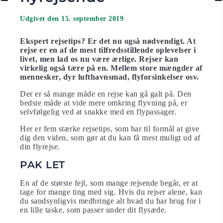
Udgivet den 15. september 2019
Ekspert rejsetips? Er det nu også nødvendigt. At
rejse er en af de mest tilfredsstillende oplevelser i
livet, men lad os nu være ærlige. Rejser kan
virkelig også tære på en. Mellem store mængder af
mennesker, dyr lufthavnsmad, flyforsinkelser osv.
Der er så mange måde en rejse kan gå galt på. Den
bedste måde at vide mere omkring flyvning på, er
selvfølgelig ved at snakke med en flypassager.
Her er fem stærke rejsetips, som har til formål at give
dig den viden, som gør at du kan få mest muligt ud af
din flyrejse.
PAK LET
En af de største fejl, som mange rejsende begår, er at
tage for mange ting med sig. Hvis du rejser alene, kan
du sandsynligvis medbringe alt hvad du har brug for i
en lille taske, som passer under dit flysæde.