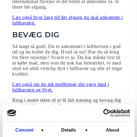
international flyrejse er det bedst at ankomme ca. to
timer før afgang.
Læs også hvor lang tid før afgang du skal ankomme i
lufthavnen.
BEVÆG DIG
Så langt så godt. Du er ankommet i lufthavnen i god
tid og nu keder du dig. Hvad så nu? Har du så brug
for flere rejsetips? Svaret er ja. Du har måske lyst til
at købe mad, men som du nok har bemærket, er mad
stort set altid
virkelig
dyrt i lufthavne og ofte af ringe
kvalitet.
Læs også om du må medbringe din egen mad i
lufthavnen og flyet.
Brug i stedet tiden til at få lidt træning og bevæg dig
rundt i lufthavnen, hvilket især er vigtigt, når du nu
skal sidde ned i de næste par timer.
Læs også om 10 gode strækøvelser.
Consent
Details
About
Du skal selvfølgelig ikke bevæge dig og motionere