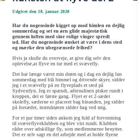
Udgivet den 18. januar 2020
Har du nogensinde kigget op mod himlen en dejlig
sommerdag og set en ørn glide majestætisk
gennem luften med sine rolige vinger spredt
ud. Har du nogensinde ønsket at være i dens sted
og mærke den ubegrænsede frihed?
Hvis ja skulle du overveje, at give dig selv den
oplevelse,at flyve en tur med et svævefly.
Det har længe været min drøm og i dag en dejlig lun
sommerdag med blå himmel og drivende skyer, sidder
jeg i et svævefly på en flyveplads et sted på
Sydvestfyn. Jeg er spændt, adrenalinen pisker rundt i
kroppen, det er første gang. Flyet er et 2-sædet
skolefly, sæderne er placeret bag hinanden, jeg sidder
på forsædet, instruktøren sidder bag ved mig.
For et par timer siden ankom jeg fuld af forventning
til svæveflyveklubben og blev vist rundt. Klubben
råder over adskillige fly, som medlemmerne benytter.
Der er selv sagt en del arbejde med at holde flyene