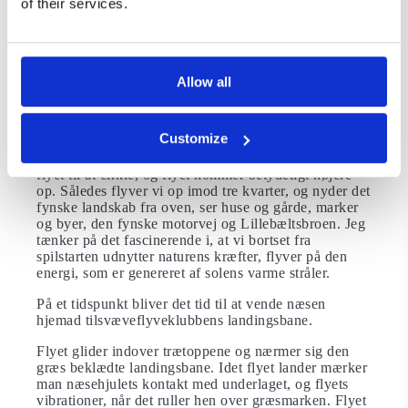
of their services.
opnås på bekostning af højden. Flyets glidetal er 40,
hvilket betyder, at for hver 40 meter det kommer
fremad, taber det en meter i højde. Sporten er nu at få
flyet til at blive i luften. Den erfarne instruktør finder
hurtigt en sydvendt skråning, hvor solen har bagt hele
Allow all
formiddagen. Her findes termik, idet den varme luft
over skråningen stiger opad. Det lille variometer i
cockpittet viser, at her findes der opdrift.
Customize
Vel ankommet til den varme luftboble får instruktøren
flyet til at cirkle, og flyet kommer betydeligt højere
op. Således flyver vi op imod tre kvarter, og nyder det
fynske landskab fra oven, ser huse og gårde, marker
og byer, den fynske motorvej og Lillebæltsbroen. Jeg
tænker på det fascinerende i, at vi bortset fra
spilstarten udnytter naturens kræfter, flyver på den
energi, som er genereret af solens varme stråler.
På et tidspunkt bliver det tid til at vende næsen
hjemad tilsvæveflyveklubbens landingsbane.
Flyet glider indover trætoppene og nærmer sig den
græs beklædte landingsbane. Idet flyet lander mærker
man næsehjulets kontakt med underlaget, og flyets
vibrationer, når det ruller hen over græsmarken. Flyet