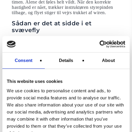
timen. Alene det føles helt vildt. Når den korrekte
hastighed er nået, trækker instruktøren styrepinden
tilbage, og flyet stiger til vejrs trukket af wiren.
Sådan er det at sidde i et
svævefly
Flyet stiger cirka 60°, men det føles egentligt, som om
det stiger lodret som en raket. Kigger man frem ser
man lige op i den blå himmel, drister man sig til at
kigge nedad, ser man jorden forsvinde under sig, og
Consent
Details
About
huse og biler blive bittesmå. Når vi nærmer os 1200
fod tillader wirens længde ikke mere stigning, og flyet
flader ud. Wiren bliver udløst ved et træk i det lille
håndtag, og daler til jorden i en lille faldskærm.
This website uses cookies
Kontrasten til den voldsomme acceleration, den
We use cookies to personalise content and ads, to
kraftige stigning og den store G-påvirkning er enorm.
provide social media features and to analyse our traffic.
Stilheden, flyets rolige bevægelser, og den fantastiske
udsigt udløser en intens lykkefølelse.
We also share information about your use of our site with
our social media, advertising and analytics partners who
Kunsten at holde flyet i luften
may combine it with other information that you’ve
Flyet glider roligt fremad med en anseelig hastighed,
provided to them or that they’ve collected from your use
men på højdemåleren kan man se at hastigheden