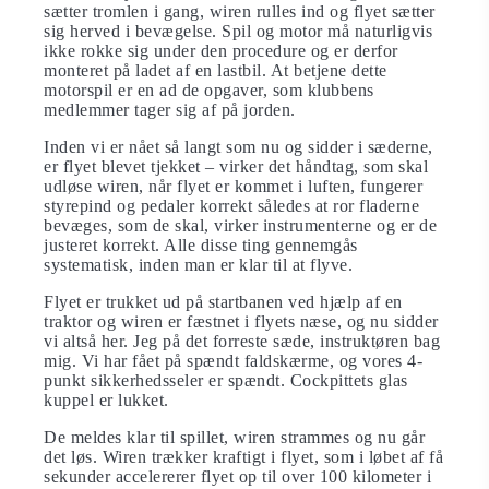
sætter tromlen i gang, wiren rulles ind og flyet sætter
sig herved i bevægelse. Spil og motor må naturligvis
ikke rokke sig under den procedure og er derfor
monteret på ladet af en lastbil. At betjene dette
motorspil er en ad de opgaver, som klubbens
medlemmer tager sig af på jorden.
Inden vi er nået så langt som nu og sidder i sæderne,
er flyet blevet tjekket – virker det håndtag, som skal
udløse wiren, når flyet er kommet i luften, fungerer
styrepind og pedaler korrekt således at ror fladerne
bevæges, som de skal, virker instrumenterne og er de
justeret korrekt. Alle disse ting gennemgås
systematisk, inden man er klar til at flyve.
Flyet er trukket ud på startbanen ved hjælp af en
traktor og wiren er fæstnet i flyets næse, og nu sidder
vi altså her. Jeg på det forreste sæde, instruktøren bag
mig. Vi har fået på spændt faldskærme, og vores 4-
punkt sikkerhedsseler er spændt. Cockpittets glas
kuppel er lukket.
De meldes klar til spillet, wiren strammes og nu går
det løs. Wiren trækker kraftigt i flyet, som i løbet af få
sekunder accelererer flyet op til over 100 kilometer i