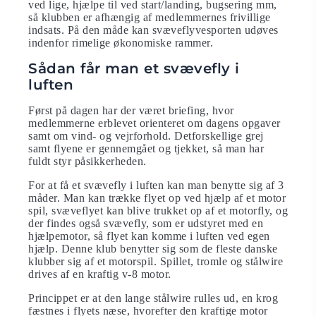
ved lige, hjælpe til ved start/landing, bugsering mm,
så klubben er afhængig af medlemmernes frivillige
indsats. På den måde kan svæveflyvesporten udøves
indenfor rimelige økonomiske rammer.
Sådan får man et svævefly i
luften
Først på dagen har der været briefing, hvor
medlemmerne erblevet orienteret om dagens opgaver
samt om vind- og vejrforhold. Detforskellige grej
samt flyene er gennemgået og tjekket, så man har
fuldt styr påsikkerheden.
For at få et svævefly i luften kan man benytte sig af 3
måder. Man kan trække flyet op ved hjælp af et motor
spil, svæveflyet kan blive trukket op af et motorfly, og
der findes også svævefly, som er udstyret med en
hjælpemotor, så flyet kan komme i luften ved egen
hjælp. Denne klub benytter sig som de fleste danske
klubber sig af et motorspil. Spillet, tromle og stålwire
drives af en kraftig v-8 motor.
Princippet er at den lange stålwire rulles ud, en krog
fæstnes i flyets næse, hvorefter den kraftige motor