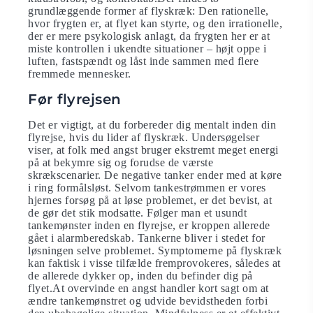
grundlæggende former af flyskræk: Den rationelle,
hvor frygten er, at flyet kan styrte, og den irrationelle,
der er mere psykologisk anlagt, da frygten her er at
miste kontrollen i ukendte situationer – højt oppe i
luften, fastspændt og låst inde sammen med flere
fremmede mennesker.
Før flyrejsen
Det er vigtigt, at du forbereder dig mentalt inden din
flyrejse, hvis du lider af flyskræk. Undersøgelser
viser, at folk med angst bruger ekstremt meget energi
på at bekymre sig og forudse de værste
skrækscenarier. De negative tanker ender med at køre
i ring formålsløst. Selvom tankestrømmen er vores
hjernes forsøg på at løse problemet, er det bevist, at
de gør det stik modsatte. Følger man et usundt
tankemønster inden en flyrejse, er kroppen allerede
gået i alarmberedskab. Tankerne bliver i stedet for
løsningen selve problemet. Symptomerne på flyskræk
kan faktisk i visse tilfælde fremprovokeres, således at
de allerede dykker op, inden du befinder dig på
flyet.At overvinde en angst handler kort sagt om at
ændre tankemønstret og udvide bevidstheden forbi