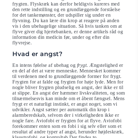
frygten. Flyskræk kan derfor heldigvis kureres med
den rette indstilling og en grundlæggende forståelse
for det tankemønster, der udspiller sig under en
flyvning. Du kan lære din krop at reagere på anden
vis i den ubehagelige situation. Så hvis tanken om at
flyve giver dig hjertebanken, er denne artikels råd og
information din medicin før, under og efter din
flyvrejse.
Hvad er angst?
En intens følelse af ubehag og
frygt
. Ængstelighed er
en del af det at være menneske. Mennesket kommer
til verdenen med to grundlæggende former for frygt.
Frygten for at falde og frygten for høje lyde. Men for
nogle bliver frygten pludselig en angst, der ikke er til
at slippe. En angst der hæmmer livskvaliteten, og som
tilnærmelsesvis kan minde om et åbent fængsel. Mens
frygt er et naturligt instinkt, er angst noget, som vi
udvikler. Angst sætter per automatik din krop i
alarmberedskab, selvom der i virkeligheden ikke er
nogle fare. Aviofobi er frygten for at flyve. Aviofobi
forekommer enten som en fobi i sig selv eller som et
resultat af andre typer af angst, herunder højdeskræk,
klaustrofobi, og kontroltab.Der findes to