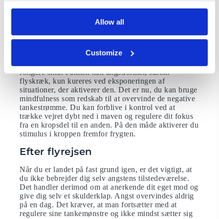
Under flyrejsen
Idet øjeblik flyet starter sine motorer konfronteres du
Allow all
med din værste frygt. Samtidigt er det i dette øjeblik
du har chancen for at overvinde angsten. Da flyskræk
er styret af reptilhjernen, også kaldet krybdyrhjernen,
Customize
er det hverken viden eller fakta, der vil hjælpe dig nu.
Derimod er din egen tilstedeværelse nøglen til et
roligere sind. Faktisk kan angstformer, såsom
flyskræk, kun kureres ved eksponeringen af
situationer, der aktiverer den. Det er nu, du kan bruge
mindfulness som redskab til at overvinde de negative
tankestrømme. Du kan forblive i kontrol ved at
trække vejret dybt ned i maven og regulere dit fokus
fra en kropsdel til en anden. På den måde aktiverer du
stimulus i kroppen fremfor frygten.
Efter flyrejsen
Når du er landet på fast grund igen, er det vigtigt, at
du ikke bebrejder dig selv angstens tilstedeværelse.
Det handler derimod om at anerkende dit eget mod og
give dig selv et skulderklap. Angst overvindes aldrig
på en dag. Det kræver, at man fortsætter med at
regulere sine tankemønstre og ikke mindst sætter sig