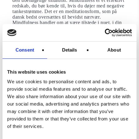
den ubehagelige situation. Mindfulness er et effektivt
redskab, du bør kende til, hvis du døjer med negative
tankestrømme. Det er en meditationsform, som på
dansk bedst oversættes til bevidst nærvær.
Mindfulness handler om at være tilstede i nuet, i din
krop og åndedragt. Det er et redskab, du kan brug
hvor som helst til at tage kontrollen over din
opmærksomhed. Igennem mindfulness kan du således
regulere dit fokus, træne din evne til være i nuet og
Consent
Details
About
ikke mindst arbejde dig væk fra oplevelsen af at være
fastbundet i angsten og negative tankemønstre.Jon
Kabat-Zin siges at være meditations fader, eftersom
han som den første videreførte mindfulness-
This website uses cookies
meditation i terapiform. Han har lavet nogle effektive
videoer og bånd til både trænede og nybegynder, hvor
We use cookies to personalise content and ads, to
han guider dig gennem meditationen. Så har du ikke
provide social media features and to analyse our traffic.
noget imod at meditere på engelsk kan du med fordel
købe albumet “Guided Mindfulness Meditations”,
We also share information about your use of our site with
hvor Jon Kabat-Zinn guider dig gennem en 45
our social media, advertising and analytics partners who
minutter lang body scan. Du kan også finde en
“Body
may combine it with other information that you’ve
Scan Exercise”
af Jon Kabat-Zinn på YouTube på 30
min. Du vil opleve at få lettere ved at håndtere din
provided to them or that they’ve collected from your use
flyskræk, hvis du begynder at meditere på daglig
of their services.
basis.