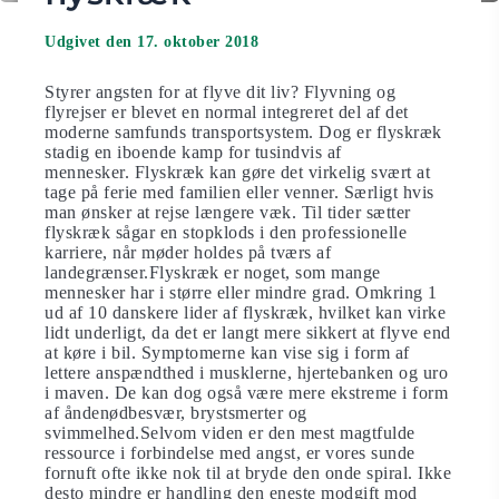
Udgivet den 17. oktober 2018
Styrer angsten for at flyve dit liv? Flyvning og
flyrejser er blevet en normal integreret del af det
moderne samfunds transportsystem. Dog er flyskræk
stadig en iboende kamp for tusindvis af
mennesker. Flyskræk kan gøre det virkelig svært at
tage på ferie med familien eller venner. Særligt hvis
man ønsker at rejse længere væk. Til tider sætter
flyskræk sågar en stopklods i den professionelle
karriere, når møder holdes på tværs af
landegrænser.Flyskræk er noget, som mange
mennesker har i større eller mindre grad. Omkring 1
ud af 10 danskere lider af flyskræk, hvilket kan virke
lidt underligt, da det er langt mere sikkert at flyve end
at køre i bil. Symptomerne kan vise sig i form af
lettere anspændthed i musklerne, hjertebanken og uro
i maven. De kan dog også være mere ekstreme i form
af åndenødbesvær, brystsmerter og
svimmelhed.Selvom viden er den mest magtfulde
ressource i forbindelse med angst, er vores sunde
fornuft ofte ikke nok til at bryde den onde spiral. Ikke
desto mindre er handling den eneste modgift mod