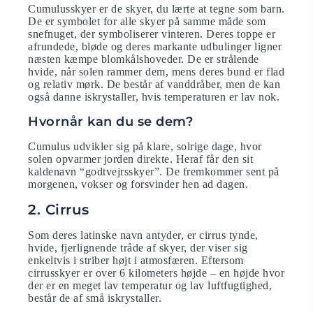
Cumulusskyer er de skyer, du lærte at tegne som barn.
De er symbolet for alle skyer på samme måde som
snefnuget, der symboliserer vinteren. Deres toppe er
afrundede, bløde og deres markante udbulinger ligner
næsten kæmpe blomkålshoveder. De er strålende
hvide, når solen rammer dem, mens deres bund er flad
og relativ mørk. De består af vanddråber, men de kan
også danne iskrystaller, hvis temperaturen er lav nok.
Hvornår kan du se dem?
Cumulus udvikler sig på klare, solrige dage, hvor
solen opvarmer jorden direkte. Heraf får den sit
kaldenavn “godtvejrsskyer”. De fremkommer sent på
morgenen, vokser og forsvinder hen ad dagen.
2. Cirrus
Som deres latinske navn antyder, er cirrus tynde,
hvide, fjerlignende tråde af skyer, der viser sig
enkeltvis i striber højt i atmosfæren. Eftersom
cirrusskyer er over 6 kilometers højde – en højde hvor
der er en meget lav temperatur og lav luftfugtighed,
består de af ​​små iskrystaller.