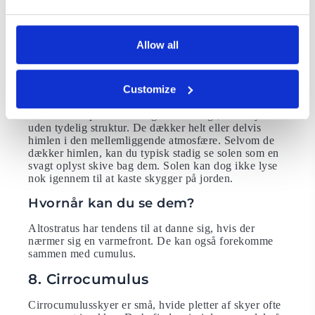
Hvornår kan du se dem?
Nimbostratus er regnskyer. Du kan se dem, når regn
Allow all
eller sne falder (eller forventes at falde) over et
udbredt område.
7. Altostratus
Customize
Altostratus optræder som grå eller blågrønne skyer
uden tydelig struktur. De dækker helt eller delvis
himlen i den mellemliggende atmosfære. Selvom de
dækker himlen, kan du typisk stadig se solen som en
svagt oplyst skive bag dem. Solen kan dog ikke lyse
nok igennem til at kaste skygger på jorden.
Hvornår kan du se dem?
Altostratus har tendens til at danne sig, hvis der
nærmer sig en varmefront. De kan også forekomme
sammen med cumulus.
8. Cirrocumulus
Cirrocumulusskyer er små, hvide pletter af skyer ofte