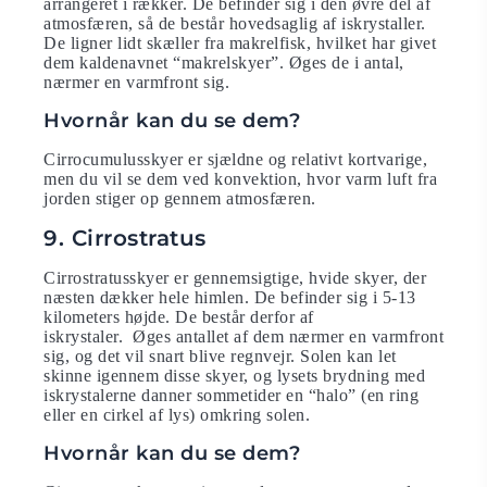
arrangeret i rækker. De befinder sig i den øvre del af
atmosfæren, så de består hovedsaglig af iskrystaller.
De ligner lidt skæller fra makrelfisk, hvilket har givet
dem kaldenavnet “makrelskyer”. Øges de i antal,
nærmer en varmfront sig.
Hvornår kan du se dem?
Cirrocumulusskyer er sjældne og relativt kortvarige,
men du vil se dem ved konvektion, hvor varm luft fra
jorden stiger op gennem atmosfæren.
9. Cirrostratus
Cirrostratusskyer er gennemsigtige, hvide skyer, der
næsten dækker hele himlen. De befinder sig i 5-13
kilometers højde. De består derfor af
iskrystaler. Øges antallet af dem nærmer en varmfront
sig, og det vil snart blive regnvejr. Solen kan let
skinne igennem disse skyer, og lysets brydning med
iskrystalerne danner sommetider en “halo” (en ring
eller en cirkel af lys) omkring solen.
Hvornår kan du se dem?