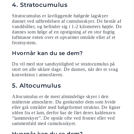
4. Stratocumulus
Stratocumulus er lavtliggende bølgede lagskyer
dannet ved udbredelsen af cumulusskyer. De består af
vanddråber, og befinder sig i 1-2 kilometers højde. De
dannes som følge af en opstigning af en stor fugtig
luftmasse enten over et opvarmet område eller af et
frontsystem.
Hvornår kan du se dem?
Du vil med stor sandsynlighed se stratocumulus på
stort set alle uklare dage. De dannes, når der er svag
konvektion i atmosfæren.
5. Altocumulus
Altocumulus er de mest almindelige skyer i den
midterste atmosfære. Du genkender dem som hvide
eller grå områder med bølgeformet struktur. De ligner
ulden fra et lam, derfor har de fået deres kaldenavn
“lammeskyer”. De opstår ofte ved fronter eller ved
sammenfald med cumulusskyer.