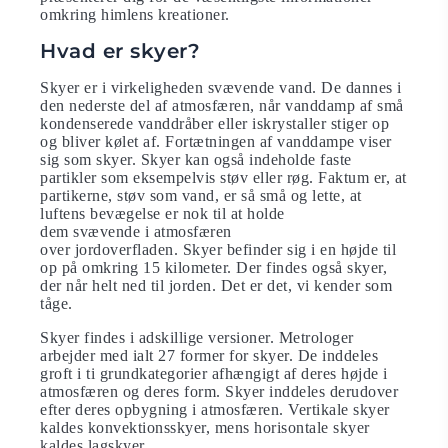
omkring himlens kreationer.
Hvad er skyer?
Skyer er i virkeligheden svævende vand. De dannes i
den nederste del af atmosfæren, når vanddamp af små
kondenserede vanddråber eller iskrystaller stiger op
og bliver kølet af. Fortætningen af vanddampe viser
sig som skyer. Skyer kan også indeholde faste
partikler som eksempelvis støv eller røg. Faktum er, at
partikerne, støv som vand, er så små og lette, at
luftens bevægelse er nok til at holde
dem svævende i atmosfæren
over jordoverfladen. Skyer befinder sig i en højde til
op på omkring 15 kilometer. Der findes også skyer,
der når helt ned til jorden. Det er det, vi kender som
tåge.
Skyer findes i adskillige versioner. Metrologer
arbejder med ialt 27 former for skyer. De inddeles
groft i ti grundkategorier afhængigt af deres højde i
atmosfæren og deres form. Skyer inddeles derudover
efter deres opbygning i atmosfæren. Vertikale skyer
kaldes konvektionsskyer, mens horisontale skyer
kaldes lagskyer.