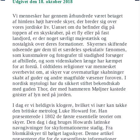
Udgivet den 18. oktober 2018
Vi mennesker har gennem århundrede været betaget
af himlens højt hævede skyer, der breder sig over
vores jordiske liv. Uanset om du befinder dig på
toppen af ​​en skyskraber, på et fly eller på fast
landjord, er der noget særligt majestætisk og
nostalgisk over deres formationer. Skyernes skiftende
udseende gør dem til et særdeles spekulativ fænomen,
som kunstmalere og fotografer til stadighed forsøger
at afbillede, og som videnskaben længe har kæmpet
for at forstå. I oldtidens religioner var mennesket
overbevist om, at skyer var overnaturlige skabninger
skabt af guder og andre magtfulde væsener foroven. I
nordisk mytologi har du sikkert stiftet bekendtskab
med guden Thor, der med hammeren Møljner kastede
gnister af lyn ned på jorden.
I dag er vi heldigvis klogere, hvilket vi især kan takke
den britiske metrolog Luke Howard for. Han
præsenterede i 1802 de første essentielle teorier om
skyer. Den dag i dag bruges Howards latinske
navngivninger for skyformationerne stadig. Fra
blomkålskyer til bølget lagsskyer. Denne artikel
præsenterer dig for de væsentligste informationer