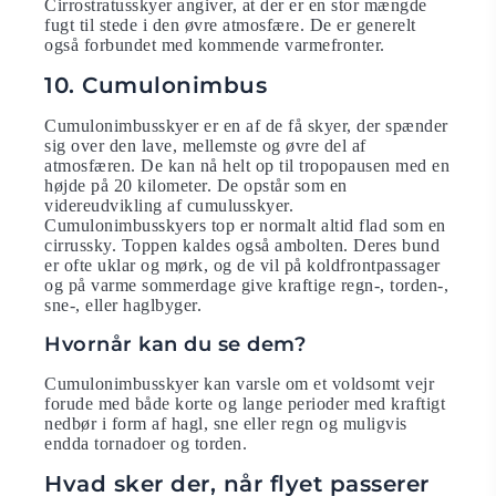
Cirrostratusskyer angiver, at der er en stor mængde
fugt til stede i den øvre atmosfære. De er generelt
også forbundet med kommende varmefronter.
10. Cumulonimbus
Cumulonimbusskyer er en af ​​de få skyer, der spænder
sig over den lave, mellemste og øvre del af
atmosfæren. De kan nå helt op til tropopausen med en
højde på 20 kilometer. De opstår som en
videreudvikling af cumulusskyer.
Cumulonimbusskyers top er normalt altid flad som en
cirrussky. Toppen kaldes også ambolten. Deres bund
er ofte uklar og mørk, og de vil på koldfrontpassager
og på varme sommerdage give kraftige regn-, torden-,
sne-, eller haglbyger.
Hvornår kan du se dem?
Cumulonimbusskyer kan varsle om et voldsomt vejr
forude med både korte og lange perioder med kraftigt
nedbør i form af hagl, sne eller regn og muligvis
endda tornadoer og torden.
Hvad sker der, når flyet passerer