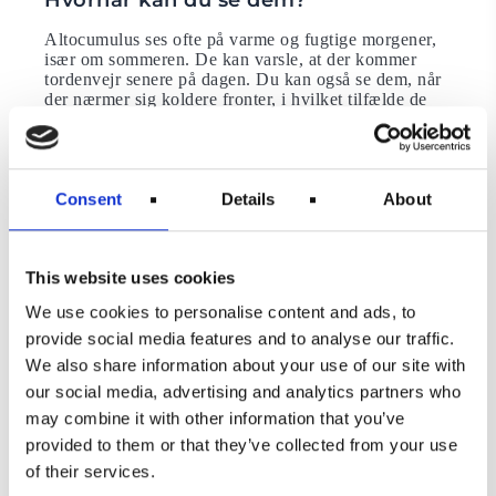
Hvornår kan du se dem?
Altocumulus ses ofte på varme og fugtige morgener,
især om sommeren. De kan varsle, at der kommer
tordenvejr senere på dagen. Du kan også se dem, når
der nærmer sig koldere fronter, i hvilket tilfælde de
signalerer starten på køligere temperaturer.
Altocumulus eller stratocumulus?
Altocumulus og stratocumulus forveksles
Consent
Details
About
ofte. Udover at altocumulus er højere oppe i
atmosfæren, er deres individuelle skyhøje en anden
måde at adskille dem fra hinanden. Placere din hånd
This website uses cookies
op mod himlen og i skyens retning; hvis højden er på
størrelse med ​​din tommelfinger, er det altocumulus.
We use cookies to personalise content and ads, to
Har skyen derimod størrelse med en knytnæve er det
stratocumulus.
provide social media features and to analyse our traffic.
We also share information about your use of our site with
6. Nimbostratus
our social media, advertising and analytics partners who
may combine it with other information that you’ve
Nimbostratusskyer dækker himlen i et mørkt gråt
lag. De strækker sig fra de lave og midterste lag i
provided to them or that they’ve collected from your use
atmosfæren. De er desuden tykke nok til at blokere
of their services.
solen.