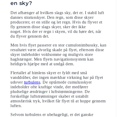
en sky?
Det afhænger af hvilken slags sky, det er. I stabil luft
dannes stratusskyer. Den regn, som disse skyer
producerer, er en stille og let regn. Hvis du flyver et
fly gennem disse slags skyer, sker der ikke
noget. Hvis der er regn i skyen, vil du høre det, når
du flyver gennem det.
Men hvis flyet passerer en stor cumulonimbussky, kan
resultatet være alvorlig skade på flyet, eftersom disse
skyer indeholder voldsomme og muligvis store
haglstænger. Men flyets navigationssystem kan
heldigvis hjælpe med at undgå dem.
Flertallet af himlens skyer er fyldt med små
vanddråber, der ingen mærkbar virkning har på flyet
udover
turbulens
. De optårnede cumulusskyer
indeholder ofte kraftige vinde, der medfører
pludselige ændringer i luftstrømningerne. De
forskellige luftstrømninger skaber et ustabilt
atmosfærisk tryk, hvilket får flyet til at hoppe gennem
luften.
Selvom turbulens er ubehageligt, er det ganske