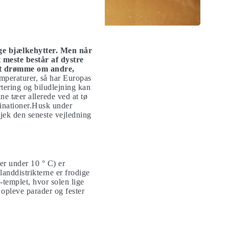
ige bjælkehytter. Men når
t meste består af dystre
 at drømme om andre,
mperaturer, så har Europas
rtering og biludlejning kan
ne tæer allerede ved at tø
tinationer.Husk under
Tjek den seneste vejledning
r under 10 ° C) er
landdistrikterne er frodige
templet, hvor solen lige
t opleve parader og fester