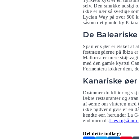
Tyrkiets kyst er en turist
selv. Den smukke udsigt o
ikke er nær så svedige som 
Lycian Way på over 500 km
såsom det gamle by Patara
De Baleariske
Spaniens øer er elsket af 
festmængderne på Ibiza er 
Mallorca er mere støjsvagt
med den gamle kyststi Camí
Formentera lokker dem, der
Kanariske øer
Drømmer du klitter og skj
lækre restauranter og stra
af øerne om vinteren med 
ikke nødvendigvis er en dår
kendte øer, herunder La 
end normalt.
Læs også om g
Del dette indlæg: