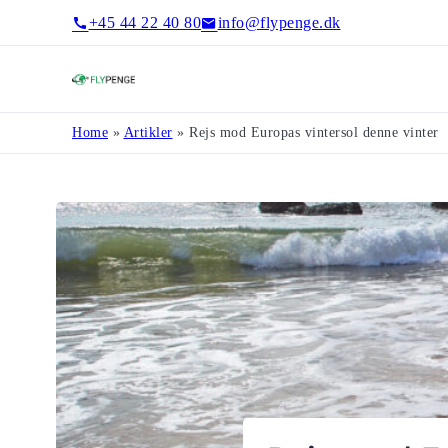
+45 44 22 40 80
info@flypenge.dk
Flypenge
Home
»
Artikler
»
Rejs mod Europas vintersol denne vinter