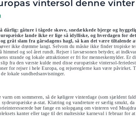
ropas vintersol denne vinter
1
så dårlig: gåture i tågede skove, snedækkede bjerge og hyggel
 europæiske lande ikke er lige så idylliske, og hverdagen for de
 og gråt slam fra gårsdagens hagl, så kan det være tiltalende
øver ikke drømme langt. Selvom du måske ikke finder tropiske te
lå himmel og sol året rundt. Rejser i lavsæsonen betyder, at indkva
ens strande og lokale attraktioner er fri for menneskemylder. Er di
slip fra den værste kulde med disse europæiske vintersol-feriedes
ner for rejser i hele Europa, og rejsereglerne kan være påvirket. 
d de lokale sundhedsanvisninger.
varm om sommeren, så de køligere vinterdage (som sjældent falde
n sydeuropæiske ø-stat. Klatring og vandreture er særlig smukt, da 
orieinteresserede bør fange en solopgang om vinteren ved Mnajdra-
ksets kanter eller tage til det maltesiske karneval i februar for a