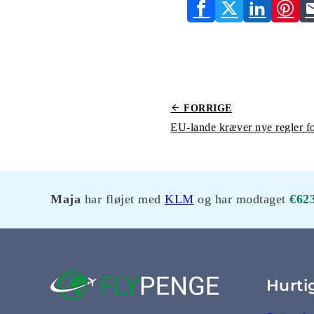
FORRIGE
Maja
har fløjet med
KLM
og har modtaget
€62
Hurti