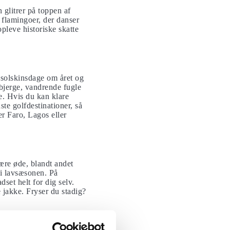
glitrer på toppen af
 flamingoer, der danser
pleve historiske skatte
 solskinsdage om året og
-bjerge, vandrende fugle
e. Hvis du kan klare
te golfdestinationer, så
er Faro, Lagos eller
ære øde, blandt andet
i lavsæsonen. På
set helt for dig selv.
 jakke. Fryser du stadig?