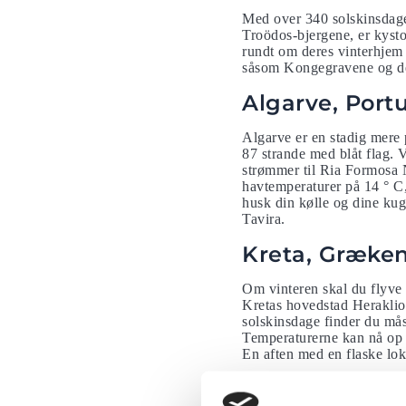
Med over 340 solskinsdage 
Troödos-bjergene, er kysto
rundt om deres vinterhjem 
såsom Kongegravene og de
Algarve, Port
Algarve er en stadig mere 
87 strande med blåt flag. 
strømmer til Ria Formosa N
havtemperaturer på 14 ° C, 
husk din kølle og dine kug
Tavira.
Kreta, Græke
Om vinteren skal du flyve 
Kretas hovedstad Heraklio
solskinsdage finder du måsk
Temperaturerne kan nå op t
En aften med en flaske lok
Sicilien, Italie