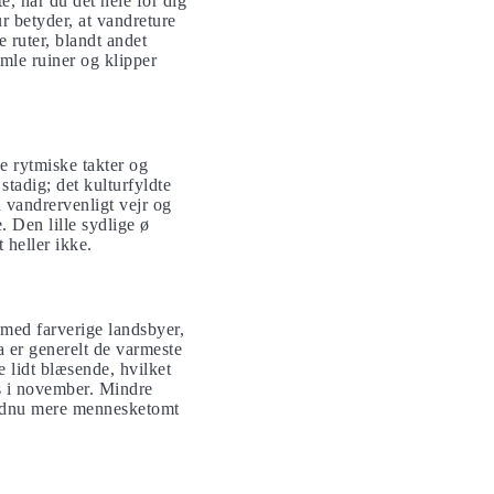
e, har du det hele for dig
 betyder, at vandreture
 ruter, blandt andet
mle ruiner og klipper
e rytmiske takter og
tadig; det kulturfyldte
 vandrervenligt vejr og
 Den lille sydlige ø
 heller ikke.
med farverige landsbyer,
a er generelt de varmeste
 lidt blæsende, hvilket
es i november. Mindre
endnu mere mennesketomt