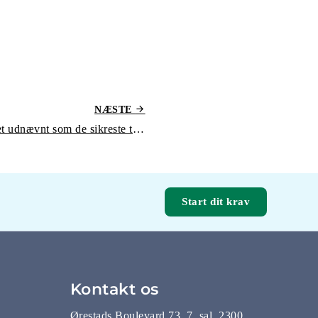
NÆSTE
Disse flyselskaber er blevet udnævnt som de sikreste til rejser i 2021
Start dit krav
Kontakt os
Ørestads Boulevard 73, 7. sal, 2300