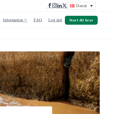
Dansk
Information
FAQ
Log ind
Start dit krav