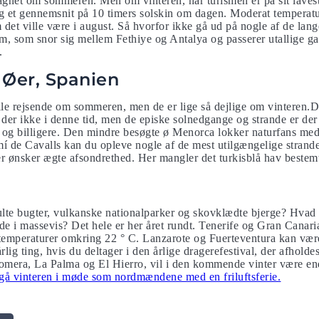
magnet om sommeren. Men om vinteren, når turismen er på sit lavest
g et gennemsnit på 10 timers solskin om dagen. Moderat temperatur
det ville være i august. Så hvorfor ikke gå ud på nogle af de lange
, som snor sig mellem Fethiye og Antalya og passerer utallige ga
.
 Øer, Spanien
alle rejsende om sommeren, men de er lige så dejlige om vinteren.D
der ikke i denne tid, men de episke solnedgange og strande er der s
 og billigere. Den mindre besøgte ø Menorca lokker naturfans med
 de Cavalls kan du opleve nogle af de mest utilgængelige strande.
 ønsker ægte afsondrethed. Her mangler det turkisblå hav bestemt
ulte bugter, vulkanske nationalparker og skovklædte bjerge? Hvad 
nde i massevis? Det hele er her året rundt. Tenerife og Gran Canari
temperaturer omkring 22 ° C. Lanzarote og Fuerteventura kan være
lig ting, hvis du deltager i den årlige dragerefestival, der afhold
Gomera, La Palma og El Hierro, vil i den kommende vinter være 
å vinteren i møde som nordmændene med en friluftsferie.