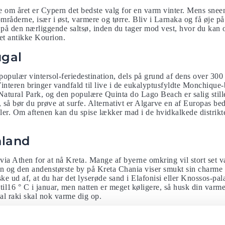
om året er Cypern det bedste valg for en varm vinter. Mens sneen 
mråderne, især i øst, varmere og tørre. Bliv i Larnaka og få øje på
på den nærliggende saltsø, inden du tager mod vest, hvor du kan o
t antikke Kourion.
ugal
populær vintersol-feriedestination, dels på grund af dens over 300
Vinteren bringer vandfald til live i de eukalyptusfyldte Monchique
atural Park, og den populære Quinta do Lago Beach er salig still
så bør du prøve at surfe. Alternativt er Algarve en af Europas beds
ler. Om aftenen kan du spise lækker mad i de hvidkalkede distrikt
nland
via Athen for at nå Kreta. Mange af byerne omkring vil stort set v
n og den andenstørste by på Kreta Chania viser smukt sin charme 
e ud af, at du har det lyserøde sand i Elafonisi eller Knossos-palad
il16 ° C i januar, men natten er meget køligere, så husk din varme
al raki skal nok varme dig op.
n