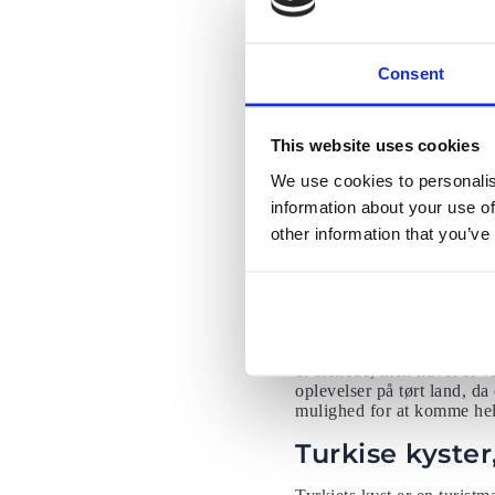
Vinter er en farverig sæson
Catania og Palermo bugner 
på Carnevale. Vejret kan b
Consent
temperaturer, der når dobb
Sevilla, Spani
This website uses cookies
Hvis du drømmer om en var
We use cookies to personalis
° C med mindst seks timer
Espana og Real Alcazar har
information about your use of
fra et kraftigt regnvejr. 
other information that you’ve
Setas.
Madeira
Madeira, Portugals fjerntl
subtropiske klima. Milde v
er stenede, men havet er va
oplevelser på tørt land, d
mulighed for at komme hel
Turkise kyster