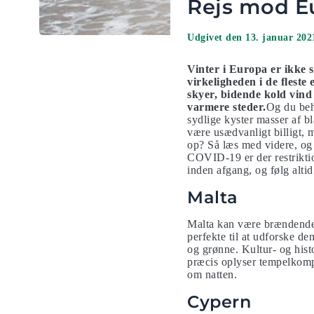
Rejs mod Eu
Udgivet den 13. januar 202
Vinter i Europa er ikke 
virkeligheden i de fleste
skyer, bidende kold vind
varmere steder.
Og du beh
sydlige kyster masser af b
være usædvanligt billigt, m
op? Så læs med videre, og 
COVID-19 er der restriktio
inden afgang, og følg alti
Malta
Malta kan være brændende 
perfekte til at udforske de
og grønne. Kultur- og hist
præcis oplyser tempelkomple
om natten.
Cypern