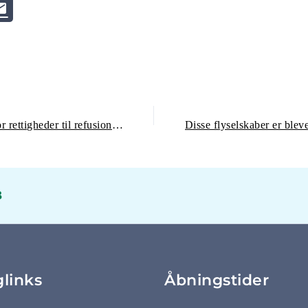
EU-lande kræver nye regler for rettigheder til refusion af flyrejser
3
glinks
Åbningstider