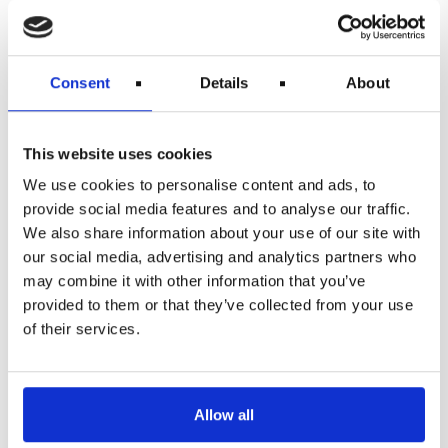
De sikreste lavprisselskaber
Ifølge Thomas er rejsende blevet endnu mere
fokuserede på flyselskabernes sikkerhed i kølvandet
Consent
Details
About
på COVID-19-pandemien.”De tager ikke noget for
givet, og vores undersøgelsesniveau er tredoblet i
løbet af de sidste seks måneder på en række
sikkerhedsspørgsmål, ikke kun i forhold til Covid-
This website uses cookies
19,” sagde Thomas.AirlineRatings fremhæver i deres
undersøgelse også de sikreste lavprisselskaber og
We use cookies to personalise content and ads, to
listede top 10 i alfabetisk rækkefølge. De er Air
provide social media features and to analyse our traffic.
Arabia, Allegiant, EasyJet, Frontier, Jetstar Group,
We also share information about your use of our site with
Jetblue, Ryanair, Vietjet, Westjet og Wizz Air.
our social media, advertising and analytics partners who
Disse flyselskaber har
may combine it with other information that you’ve
håndteret COVID-19-
provided to them or that they’ve collected from your use
pandemien bedst
of their services.
AirlineRatings vurderede også flyselskaberne ud fra
en COVID-19-protokol på tværs af en række faktorer,
herunder flyselskabernes webstedsoplysninger om
Allow all
COVID-19, levering af mundbind til passagerer og
personlige værnemidler til besætningen, ændring af