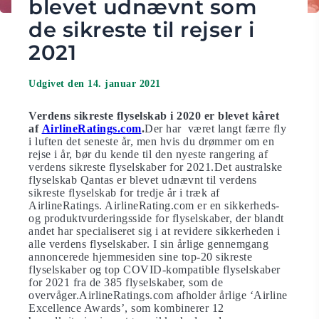
blevet udnævnt som
de sikreste til rejser i
2021
Udgivet den 14. januar 2021
Verdens sikreste flyselskab i 2020 er blevet kåret
af
AirlineRatings.com
.
Der har været langt færre fly
i luften det seneste år, men hvis du drømmer om en
rejse i år, bør du kende til den nyeste rangering af
verdens sikreste flyselskaber for 2021.Det australske
flyselskab Qantas er blevet udnævnt til verdens
sikreste flyselskab for tredje år i træk af
AirlineRatings. AirlineRating.com er en sikkerheds-
og produktvurderingsside for flyselskaber, der blandt
andet har specialiseret sig i at revidere sikkerheden i
alle verdens flyselskaber. I sin årlige gennemgang
annoncerede hjemmesiden sine top-20 sikreste
flyselskaber og top COVID-kompatible flyselskaber
for 2021 fra de 385 flyselskaber, som de
overvåger.AirlineRatings.com afholder årlige ‘Airline
Excellence Awards’, som kombinerer 12