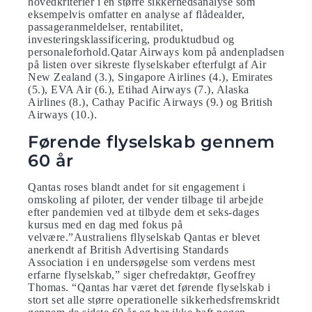
hovedkriterier i en større sikkerhedsanalyse som
eksempelvis omfatter en analyse af flådealder,
passageranmeldelser, rentabilitet,
investeringsklassificering, produktudbud og
personaleforhold.Qatar Airways kom på andenpladsen
på listen over sikreste flyselskaber efterfulgt af Air
New Zealand (3.), Singapore Airlines (4.), Emirates
(5.), EVA Air (6.), Etihad Airways (7.), Alaska
Airlines (8.), Cathay Pacific Airways (9.) og British
Airways (10.).
Førende flyselskab gennem
60 år
Qantas roses blandt andet for sit engagement i
omskoling af piloter, der vender tilbage til arbejde
efter pandemien ved at tilbyde dem et seks-dages
kursus med en dag med fokus på
velvære.”Australiens fllyselskab Qantas er blevet
anerkendt af British Advertising Standards
Association i en undersøgelse som verdens mest
erfarne flyselskab,” siger chefredaktør, Geoffrey
Thomas. “Qantas har været det førende flyselskab i
stort set alle større operationelle sikkerhedsfremskridt