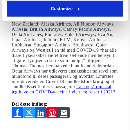
måltider, grundig rengøring af fly, levering af
personligt desinficeringssæt og social afstand ombord.
Customize
De 20 største COVID-kompatible flyselskaber
fremgår her i alfabetisk rækkefølge:Air Baltic, Air
New Zealand, Alaska Airlines, All Nippon Airways,
AirAsia, British Airways, Cathay Pacific Airways,
Delta Air Lines, Emirates, Etihad Airways, Eva Air,
Japan Airlines , Jetblue, KLM, Korean Airlines,
Lufthansa, Singapore Airlines, Southwest, Qatar
Airways og Westjet.I en tid med COVID-19 “har alle
disse flyselskaber været trendsættende med hensyn til
at gøre flyrejser så sikre som muligt,” tilføjede
Thomas.Thomas fremhævede blandt andet, hvordan
Qatar Airways har udleveret ansigtsskærme såvel som
mundbind til deres passagerer, og hvordan Emirates
introducerede en Covid-19 sundhedsforsikring og et
sundhedssæt til deres passagerer.
Læs også om skal
jeg have en COVID-vaccine inden jeg rejser i 2021?
Del dette indlæg: