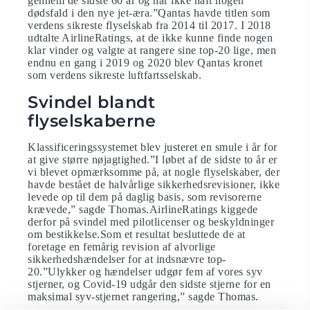
gennem de sidste 60 år og har ikke haft nogen
dødsfald i den nye jet-æra.”Qantas havde titlen som
verdens sikreste flyselskab fra 2014 til 2017. I 2018
udtalte AirlineRatings, at de ikke kunne finde nogen
klar vinder og valgte at rangere sine top-20 lige, men
endnu en gang i 2019 og 2020 blev Qantas kronet
som verdens sikreste luftfartsselskab.
Svindel blandt
flyselskaberne
Klassificeringssystemet blev justeret en smule i år for
at give større nøjagtighed.”I løbet af de sidste to år er
vi blevet opmærksomme på, at nogle flyselskaber, der
havde bestået de halvårlige sikkerhedsrevisioner, ikke
levede op til dem på daglig basis, som revisorerne
krævede,” sagde Thomas.AirlineRatings kiggede
derfor på svindel med pilotlicenser og beskyldninger
om bestikkelse.Som et resultat besluttede de at
foretage en femårig revision af alvorlige
sikkerhedshændelser for at indsnævre top-
20.”Ulykker og hændelser udgør fem af vores syv
stjerner, og Covid-19 udgår den sidste stjerne for en
maksimal syv-stjernet rangering,” sagde Thomas.