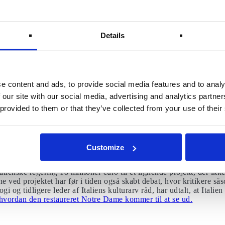
g naturlige erosioner, hvilket har været medvirkende til, at arenae
r, der hvert år besøger Colosseum, har derfor kunne se de underjord
 på, hvor vilde dyr blev buret inde, og gladiatorer forberedte sig p
Details
ra Colosseum er blevet brugt til at bygge nye bygninger, herunder 
e content and ads, to provide social media features and to analy
ing midlertidig bekræftet, at det berømte vartegn vil blive gendanne
 our site with our social media, advertising and analytics partn
millioner euro. Mere præcist er planen at bygge et udtrækkeligt gul
 provided to them or that they’ve collected from your use of their
m det engang var.”Vi vil give folk en idé om, hvordan det var, og vi
usso, direktøren for Colosseum.”Arenaen vil blive brugt til højkul
en ingen gladiatorforestillinger.”Ifølge de italienske myndigheder
kaer af falddøre, elevatorer og andre mekaniske elementer, der blev
l være inden 1. februar.Planen er, at det højteknologiske udtrækkel
Customize
ænd i Rom vil lancere et helt nyt kapitel for Colosseum, da konc
es på gulvet.Det er ikke første gang, Italien har øremærket en r
talienske regering 18 millioner euro til et lignende projekt, der ikk
ved projektet har før i tiden også skabt debat, hvor kritikere sås
gi og tidligere leder af Italiens kulturarv råd, har udtalt, at Italie
vordan den restaureret Notre Dame kommer til at se ud.