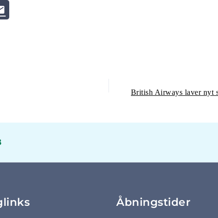
3
glinks
Åbningstider