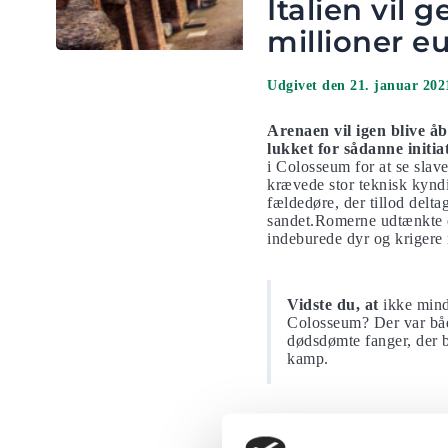
Italien vil
millioner e
Udgivet den 21. januar 202
Arenaen vil igen blive å
lukket for sådanne initiati
i Colosseum for at se slav
krævede stor teknisk kynd
fældedøre, der tillod delt
sandet.Romerne udtænkte e
indeburede dyr og krigere
Vidste du, at
ikke mind
Colosseum? Der var bå
dødsdømte fanger, der b
kamp.
Der var også et system me
endda romerne at oversvøm