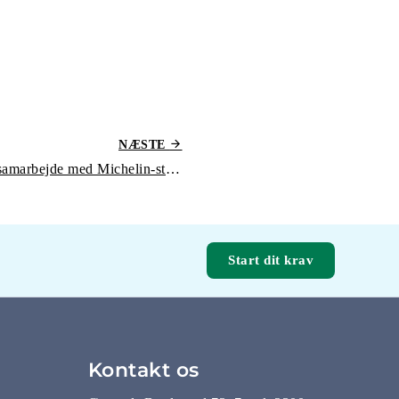
NÆSTE
British Airways laver nyt samarbejde med Michelin-stjernet kok til økonomiklasse-menu
Start dit krav
Kontakt os