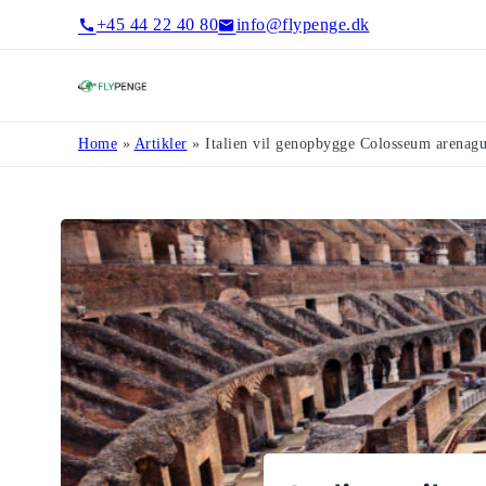
+45 44 22 40 80
info@flypenge.dk
Flypenge
Home
»
Artikler
»
Italien vil genopbygge Colosseum arenagu