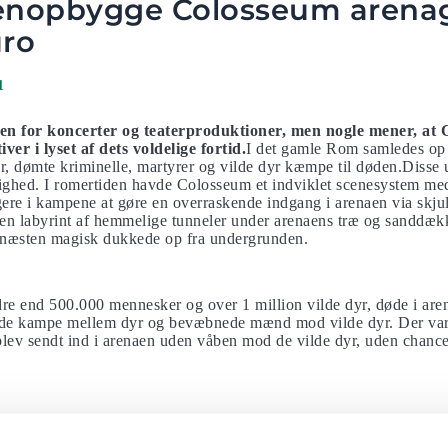
 genopbygge Colosseum arenag
uro
1
ben for koncerter og teaterproduktioner, men nogle mener, at 
ver i lyset af dets voldelige fortid.
I det gamle Rom samledes op 
er, dømte kriminelle, martyrer og vilde dyr kæmpe til døden.Diss
ighed. I romertiden havde Colosseum et indviklet scenesystem med
agere i kampene at gøre en overraskende indgang i arenaen via skjul
n labyrint af hemmelige tunneler under arenaens træ og sanddæk
 næsten magisk dukkede op fra undergrunden.
re end 500.000 mennesker og over 1 million vilde dyr, døde i ar
de kampe mellem dyr og bevæbnede mænd mod vilde dyr. Der va
lev sendt ind i arenaen uden våben mod de vilde dyr, uden chance
d elevatorer og remskiver, der hævede og sænkede landskaber og re
me arenaen for at genetablere berømte skibskampe til søs.Colos