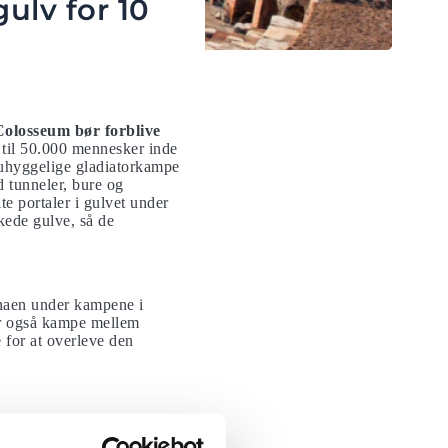
ulv for 10
Colosseum bør forblive
til 50.000 mennesker inde
e uhyggelige gladiatorkampe
 tunneler, bure og
te portaler i gulvet under
kede gulve, så de
enaen under kampene i
r også kampe mellem
 for at overleve den
kvisitter, og det lykkedes
seum har dog gennem tiden