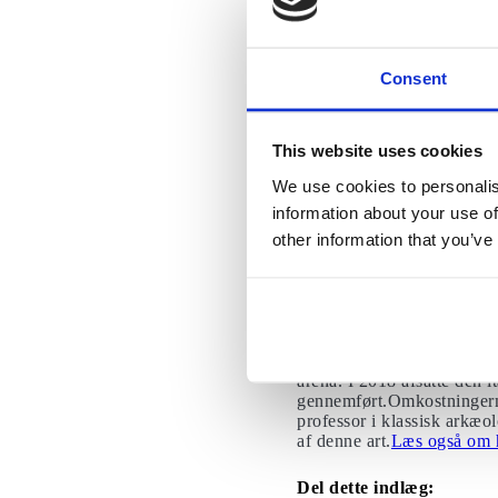
været udsat for jordskælv o
mange millioner af turiste
største amfiteater helt tæt
Consent
Vidste du, at
resterne f
This website uses cookies
We use cookies to personalis
Nu har den italienske reger
information about your use of
projektet for en sum af 10 
other information that you’ve
et glimt af amfiteatret, so
verden,” sagde Alfonsina R
koncerter eller teater … m
af arenaen indeholde repli
internationale forslag ska
inden 2023. Turistembedsm
sammenkomster skal afhold
arena. I 2018 afsatte den i
gennemført.Omkostningerne 
professor i klassisk arkæolo
af denne art.
Læs også om h
Del dette indlæg: