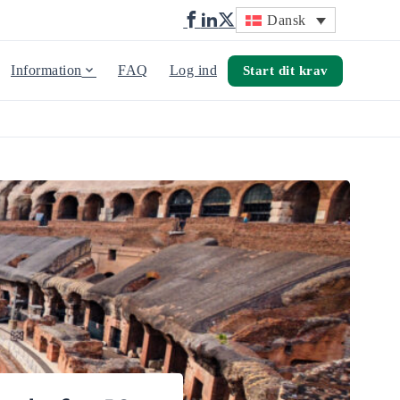
Dansk
Information
FAQ
Log ind
Start dit krav