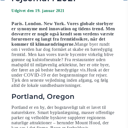
Udgivet den 19. januar 2021
Paris. London. New York. Vores globale storbyer
er synonyme med innovation og tidens trend. Men
desværre er nogle også kendt som verdens værste
forurenere og langt fra fremtidssikre, når det
kommer til klimaændringerne.
Mange byer rundt
om i verden har dog formået at skabe en bæredygtig
fremtid. Men kan vores travle bycentre virkelig blive
grønne og kulstofneutrale? Fra restauranter uden
madspild til miljøvenlig arkitektur, her er otte byer,
der fører an på bedste bæredygtige vis.Husk at der
under COVID-19 er der begrænsninger for rejser.
Tjek den seneste vejledning inden afgang, og følg
altid de lokale sundhedsanvisninger.
Portland, Oregon
Portland er en by, der bogstaveligt talt er lavet til
naturelskere. Smart byplanlægning, masser offentlige
parker og velholdte byskove supplerer regionens
naturlige attraktioner – herunder Mount Hood, der
kan ses i det fjerne. Byen er forholdsvis