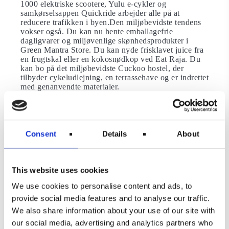
1000 elektriske scootere, Yulu e-cykler og
samkørselsappen Quickride arbejder alle på at
reducere trafikken i byen.Den miljøbevidste tendens
vokser også. Du kan nu hente emballagefrie
dagligvarer og miljøvenlige skønhedsprodukter i
Green Mantra Store. Du kan nyde frisklavet juice fra
en frugtskal eller en kokosnødkop ved Eat Raja. Du
kan bo på det miljøbevidste Cuckoo hostel, der
tilbyder cykeludlejning, en terrassehave og er indrettet
med genanvendte materialer.
Ljubljana, Slovenien
Slovenien er kendt for sit uberørte landskab – og selv
Consent
Details
About
hovedstaden tilbyder besøgende et grønt pust.
Ljubljana er en ekstremt bæredygtig by. Den vandt
den prestigefyldte titel European Green Capital i 2016
for at have opnået det største antal bæredygtige
This website uses cookies
ændringer på kortest tid. I 2019 vandt det kategorien
Best of Cities i Sustainable Top 100 Destination
We use cookies to personalise content and ads, to
Awards. Hvad gør Ljubljana til en af de mest
provide social media features and to analyse our traffic.
bæredygtige rejsedestinationer i verden?For det første
har byen begrænset privat biltrafik siden 2008, hvilket
We also share information about your use of our site with
gør den til den største bilfri by i Europa. Det betyder
our social media, advertising and analytics partners who
dog ikke, at du skal gå rundt til alle seværdighederne.