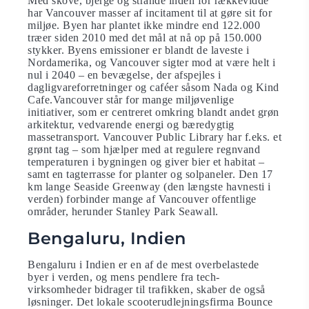
Med skove, bjerge og strande inden for rækkevidde
har Vancouver masser af incitament til at gøre sit for
miljøe. Byen har plantet ikke mindre end 122.000
træer siden 2010 med det mål at nå op på 150.000
stykker. Byens emissioner er blandt de laveste i
Nordamerika, og Vancouver sigter mod at være helt i
nul i 2040 – en bevægelse, der afspejles i
dagligvareforretninger og caféer såsom Nada og Kind
Cafe.Vancouver står for mange miljøvenlige
initiativer, som er centreret omkring blandt andet grøn
arkitektur, vedvarende energi og bæredygtig
massetransport. Vancouver Public Library har f.eks. et
grønt tag – som hjælper med at regulere regnvand
temperaturen i bygningen og giver bier et habitat –
samt en tagterrasse for planter og solpaneler. Den 17
km lange Seaside Greenway (den længste havnesti i
verden) forbinder mange af Vancouver offentlige
områder, herunder Stanley Park Seawall.
Bengaluru, Indien
Bengaluru i Indien er en af de mest overbelastede
byer i verden, og mens pendlere fra tech-
virksomheder bidrager til trafikken, skaber de også
løsninger. Det lokale scooterudlejningsfirma Bounce