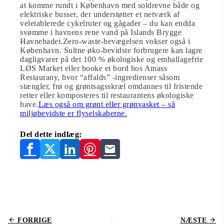
at komme rundt i København med soldrevne både og
elektriske busser, der understøtter et netværk af
veletablerede cykelruter og gågader – du kan endda
svømme i havnens rene vand på Islands Brygge
Havnebadet.Zero-waste-bevægelsen vokser også i
København. Sultne øko-bevidste forbrugere kan lagre
dagligvarer på det 100 % økologiske og emballagefrie
LØS Market eller booke et bord hos Amass
Restaurany, hvor “affalds” -ingredienser såsom
stængler, frø og grøntsagsskræl omdannes til fristende
retter eller komposteres til restaurantens økologiske
have.
Læs også om grønt eller grønvasket – så
miljøbevidste er flyselskaberne.
Del dette indlæg:
FORRIGE
NÆSTE