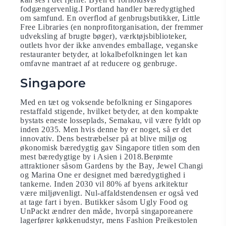
fodgængervenlig.I Portland handler bæredygtighed
om samfund. En overflod af genbrugsbutikker, Little
Free Libraries (en nonprofitorganisation, der fremmer
udveksling af brugte bøger), værktøjsbiblioteker,
outlets hvor der ikke anvendes emballage, veganske
restauranter betyder, at lokalbefolkningen let kan
omfavne mantraet af at reducere og genbruge.
Singapore
Med en tæt og voksende befolkning er Singapores
restaffald stigende, hvilket betyder, at den kompakte
bystats eneste losseplads, Semakau, vil være fyldt op
inden 2035. Men hvis denne by er noget, så er det
innovativ. Dens bestræbelser på at blive miljø og
økonomisk bæredygtig gav Singapore titlen som den
mest bæredygtige by i Asien i 2018.Berømte
attraktioner såsom Gardens by the Bay, Jewel Changi
og Marina One er designet med bæredygtighed i
tankerne. Inden 2030 vil 80% af byens arkitektur
være miljøvenligt. Nul-affaldstendensen er også ved
at tage fart i byen. Butikker såsom Ugly Food og
UnPackt ændrer den måde, hvorpå singaporeanere
lagerfører køkkenudstyr, mens Fashion Preikestolen