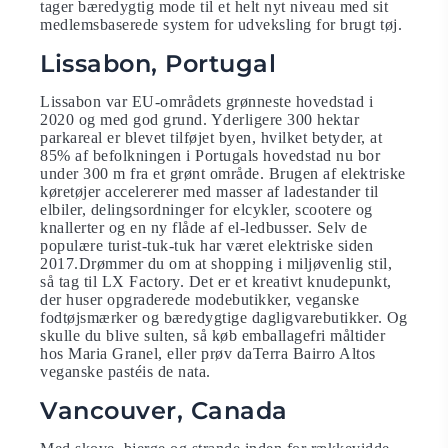
tager bæredygtig mode til et helt nyt niveau med sit
medlemsbaserede system for udveksling for brugt tøj.
Lissabon, Portugal
Lissabon var EU-områdets grønneste hovedstad i
2020 og med god grund. Yderligere 300 hektar
parkareal er blevet tilføjet byen, hvilket betyder, at
85% af befolkningen i Portugals hovedstad nu bor
under 300 m fra et grønt område. Brugen af ​​elektriske
køretøjer accelererer med masser af ladestander til
elbiler, delingsordninger for elcykler, scootere og
knallerter og en ny flåde af el-ledbusser. Selv de
populære turist-tuk-tuk har været elektriske siden
2017.Drømmer du om at shopping i miljøvenlig stil,
så tag til LX Factory. Det er et kreativt knudepunkt,
der huser opgraderede modebutikker, veganske
fodtøjsmærker og bæredygtige dagligvarebutikker. Og
skulle du blive sulten, så køb emballagefri måltider
hos Maria Granel, eller prøv daTerra Bairro Altos
veganske pastéis de nata.
Vancouver, Canada