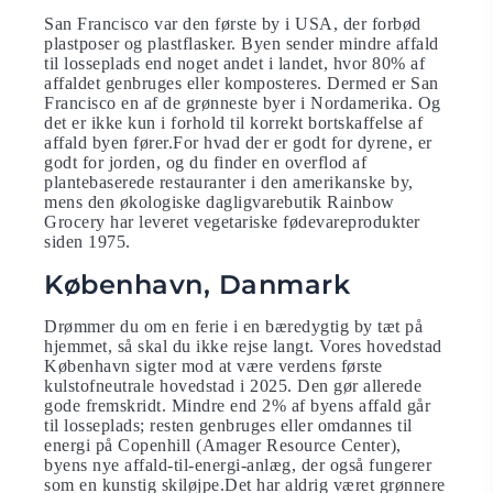
San Francisco var den første by i USA, der forbød
plastposer og plastflasker. Byen sender mindre affald
til losseplads end noget andet i landet, hvor 80% af
affaldet genbruges eller komposteres. Dermed er San
Francisco en af de grønneste byer i Nordamerika. Og
det er ikke kun i forhold til korrekt bortskaffelse af
affald byen fører.For hvad der er godt for dyrene, er
godt for jorden, og du finder en overflod af
plantebaserede restauranter i den amerikanske by,
mens den økologiske dagligvarebutik Rainbow
Grocery har leveret vegetariske fødevareprodukter
siden 1975.
København, Danmark
Drømmer du om en ferie i en bæredygtig by tæt på
hjemmet, så skal du ikke rejse langt. Vores hovedstad
København sigter mod at være verdens første
kulstofneutrale hovedstad i 2025. Den gør allerede
gode fremskridt. Mindre end 2% af byens affald går
til losseplads; resten genbruges eller omdannes til
energi på Copenhill (Amager Resource Center),
byens nye affald-til-energi-anlæg, der også fungerer
som en kunstig skiløjpe.Det har aldrig været grønnere