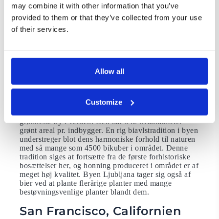
may combine it with other information that you’ve
Du kan nemt komme omkring i byens centrum med
det elektriske turisttog eller hoppe på en
provided to them or that they’ve collected from your use
cykel.Ljubljana var den første europæiske by, der
of their services.
forpligtede sig til et nul-affaldsmål. Byens
affaldshåndteringsselskab Voka Snaga driver endda
en automat med nulaffald, der sælger økologiske
rengøringsmidler, shampoo, eddike og olie til kunder,
der medbringer deres egen genanvendelige emballage.
Allow all
Det nye banebrydende affaldshåndteringssystemer
betyder, at byen sender 80% mindre affald til
losseplads, end det gjorde i 2008 – med det mål at
Customize
reducere det til kun 60 kg pr. person pr. år inden
2025.Derudover er Ljubljana bogstaveligtalt den
grønneste by i verden. Den har 542 kvadratmeter
grønt areal pr. indbygger. En rig biavlstradition i byen
understreger blot dens harmoniske forhold til naturen
med så mange som 4500 bikuber i området. Denne
tradition siges at fortsætte fra de første forhistoriske
bosættelser her, og honning produceret i området er af
meget høj kvalitet. Byen Ljubljana tager sig også af
bier ved at plante flerårige planter med mange
bestøvningsvenlige planter blandt dem.
San Francisco, Californien