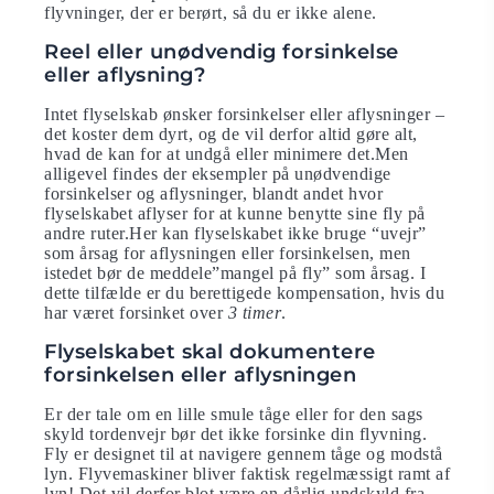
flyvninger, der er berørt, så du er ikke alene.
Reel eller unødvendig forsinkelse
eller aflysning?
Intet flyselskab ønsker forsinkelser eller aflysninger –
det koster dem dyrt, og de vil derfor altid gøre alt,
hvad de kan for at undgå eller minimere det.Men
alligevel findes der eksempler på unødvendige
forsinkelser og aflysninger, blandt andet hvor
flyselskabet aflyser for at kunne benytte sine fly på
andre ruter.Her kan flyselskabet ikke bruge “uvejr”
som årsag for aflysningen eller forsinkelsen, men
istedet bør de meddele”mangel på fly” som årsag. I
dette tilfælde er du berettigede kompensation, hvis du
har været forsinket over
3 timer
.
Flyselskabet skal dokumentere
forsinkelsen eller aflysningen
Er der tale om en lille smule tåge eller for den sags
skyld tordenvejr bør det ikke forsinke din flyvning.
Fly er designet til at navigere gennem tåge og modstå
lyn. Flyvemaskiner bliver faktisk regelmæssigt ramt af
lyn! Det vil derfor blot være en dårlig undskyld fra