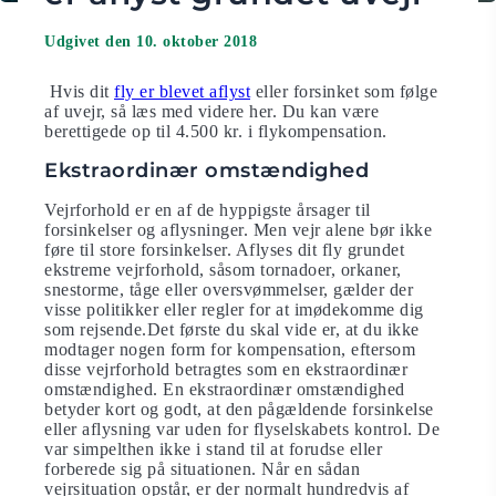
Udgivet den 10. oktober 2018
Hvis dit
fly er blevet aflyst
eller forsinket som følge
af uvejr, så læs med videre her. Du kan være
berettigede op til 4.500 kr. i flykompensation.
Ekstraordinær omstændighed
Vejrforhold er en af de hyppigste årsager til
forsinkelser og aflysninger. Men vejr alene bør ikke
føre til store forsinkelser. Aflyses dit fly grundet
ekstreme vejrforhold, såsom tornadoer, orkaner,
snestorme, tåge eller oversvømmelser, gælder der
visse politikker eller regler for at imødekomme dig
som rejsende.Det første du skal vide er, at du ikke
modtager nogen form for kompensation, eftersom
disse vejrforhold betragtes som en ekstraordinær
omstændighed. En ekstraordinær omstændighed
betyder kort og godt, at den pågældende forsinkelse
eller aflysning var uden for flyselskabets kontrol. De
var simpelthen ikke i stand til at forudse eller
forberede sig på situationen. Når en sådan
vejrsituation opstår, er der normalt hundredvis af