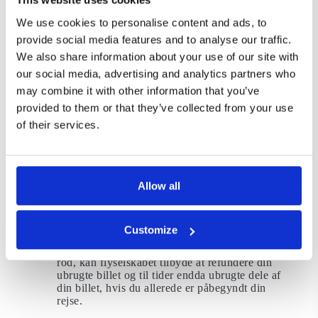
Kend dine grundlæggende
We use cookies to personalise content and ads, to
rettigheder, når dit fly er forsinket
provide social media features and to analyse our traffic.
grundet uvejr
We also share information about your use of our site with
I tilfælde af at dit fly er forsinket over 3 timer, følger
our social media, advertising and analytics partners who
der en række rettigheder, du bør kende til.
may combine it with other information that you’ve
provided to them or that they’ve collected from your use
Fleksible ændring af din billet:
Flyselskabet
vil i almindelighed tillade dig at ombooke din
of their services.
flyrejse inden for syv dage fra den oprindeligt
planlagte dato.
Returnering af din billet:
Flyselskabet kan
tilbagebetale din ubrugte billet mod køb af en
Allow all
anden flybillet til en anden destination.
Skift din billet uden sanktioner
: Flyselskabet
kan tillade en engangsændring uden gebyrer,
hvis du forbliver på samme rejseplan.
Customize
Returnering eller delvis returnering
: Hvis
vejret er virkelig dårligt og flyveplanerne er et
rod, kan flyselskabet tilbyde at refundere din
ubrugte billet og til tider endda ubrugte dele af
din billet, hvis du allerede er påbegyndt din
rejse.