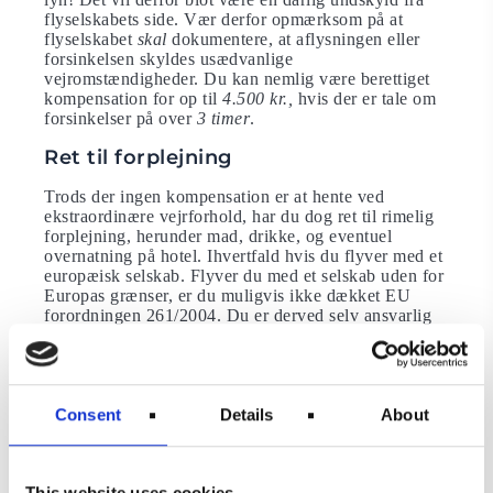
flyselskabets side. Vær derfor opmærksom på at
flyselskabet
skal
dokumentere, at aflysningen eller
forsinkelsen skyldes usædvanlige
vejromstændigheder. Du kan nemlig være berettiget
kompensation for op til
4.500 kr.,
hvis der er tale om
forsinkelser på over
3 timer
.
Ret til forplejning
Trods der ingen kompensation er at hente ved
ekstraordinære vejrforhold, har du dog ret til rimelig
forplejning, herunder mad, drikke, og eventuel
overnatning på hotel. Ihvertfald hvis du flyver med et
europæisk selskab. Flyver du med et selskab uden for
Europas grænser, er du muligvis ikke dækket EU
forordningen 261/2004. Du er derved selv ansvarlig
for de udgifter, der følger forsinkelsen. Husk derfor
altid at have en rejseforsikring klar ved hånden.
Flyselskaberne er dog altid ansvarlige for at få dig
ombooket så hurtigt som muligt. Også selvom det er
Consent
Details
About
et andet flyselskab fra en anden nærliggende lufthavn,
der kan få dig hjem først. Bede derfor flyselskabet om
at dokumentere deres forsøg på at skaffe dig en anden
billet hos et andet selskab.
This website uses cookies