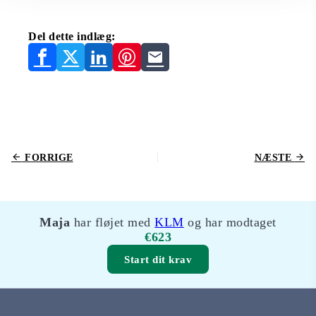
Del dette indlæg:
FORRIGE
NÆSTE
Maja
har fløjet med
KLM
og har modtaget
€623
Start dit krav