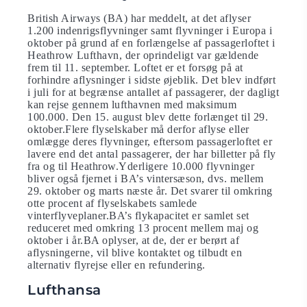
British Airways (BA) har meddelt, at det aflyser
1.200 indenrigsflyvninger samt flyvninger i Europa i
oktober på grund af en forlængelse af passagerloftet i
Heathrow Lufthavn, der oprindeligt var gældende
frem til 11. september. Loftet er et forsøg på at
forhindre aflysninger i sidste øjeblik. Det blev indført
i juli for at begrænse antallet af passagerer, der dagligt
kan rejse gennem lufthavnen med maksimum
100.000. Den 15. august blev dette forlænget til 29.
oktober.Flere flyselskaber må derfor aflyse eller
omlægge deres flyvninger, eftersom passagerloftet er
lavere end det antal passagerer, der har billetter på fly
fra og til Heathrow.Yderligere 10.000 flyvninger
bliver også fjernet i BA’s vintersæson, dvs. mellem
29. oktober og marts næste år. Det svarer til omkring
otte procent af flyselskabets samlede
vinterflyveplaner.BA’s flykapacitet er samlet set
reduceret med omkring 13 procent mellem maj og
oktober i år.BA oplyser, at de, der er berørt af
aflysningerne, vil blive kontaktet og tilbudt en
alternativ flyrejse eller en refundering.
Lufthansa