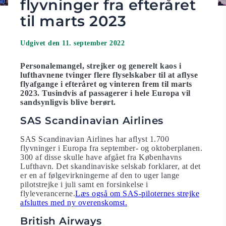
flyvninger fra efteråret
til marts 2023
Udgivet den 11. september 2022
Personalemangel, strejker og generelt kaos i
lufthavnene tvinger flere flyselskaber til at aflyse
flyafgange i efteråret og vinteren frem til marts
2023. Tusindvis af passagerer i hele Europa vil
sandsynligvis blive berørt.
SAS Scandinavian Airlines
SAS Scandinavian Airlines har aflyst 1.700
flyvninger i Europa fra september- og oktoberplanen.
300 af disse skulle have afgået fra Københavns
Lufthavn. Det skandinaviske selskab forklarer, at det
er en af følgevirkningerne af den to uger lange
pilotstrejke i juli samt en forsinkelse i
flyleverancerne.
Læs også om SAS-piloternes strejke
afsluttes med ny overenskomst.
British Airways