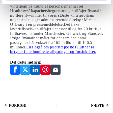
Mens British Airways aflyser otte procent af deres
vinterplan på grund af personalemangel og
Heathrows’ kapacitetsbegrænsninger, tilføjer Ryanair
nu flere flyvninger til vores største vinterprogram
nogensinde, siger administrerende direktør Michael
O’Leary i en pressemeddelelse.Det irske
lavprisflyselskab tilføjer tjenester til og fra 20 britiske
lufthavne, herunder Manchester, Gatwick og Stansted.
Ifølge Ryanair er målet for det samlede antal
passagerer i år vokset fra 165 millioner til 166,5
millioner.
Læs også om pilotstrejke hos Lufthansa
betyder flere hundrede aflysninger og forsinkelser.
Del dette indlæg:
FORRIGE
NÆSTE