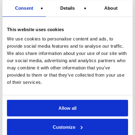
29.000 flyvninger i november i et forsøg på at
Consent
Details
About
reducere forstyrrelser og undgå rejsekaos.
Hyppigheden af nogle almindelige ruter reduceres,
mens andre helt bliver fjernet.
This website uses cookies
Delta
We use cookies to personalise content and ads, to
Det amerikanske flyselskab Delta fjerner også mere
provide social media features and to analyse our traffic.
end 4.000 flyvninger i november på grund af
We also share information about your use of our site with
personalemangel forårsaget af et uventet antal
arbejdere, der melder sig syge.
our social media, advertising and analytics partners who
may combine it with other information that you’ve
Ryanair tilføjer millioner af
provided to them or that they’ve collected from your use
flyvninger til sit vinterprogram
of their services.
Disse flyaflysninger kommer på trods af det stigende
antal mennesker, der ønsker at rejse efter pandemien.
Stor efterspørgsel og mangel på personale til at
håndtere det store antal passagerer er det, der førte til
Allow all
mange af de forsinkelser, aflysninger og køer,
branchen har været vidne til denne sommer.Men et
flyselskab udnytter aflysningerne ved at øge antallet
af flyvninger. Ryanair har netop tilføjet mere end en
Customize
million sæder til sit vinterprogram i Storbritannien.-