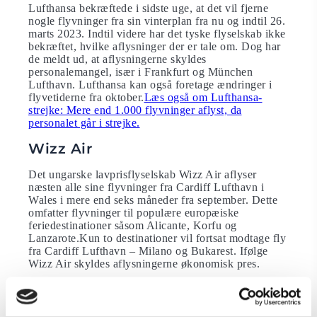
Lufthansa bekræftede i sidste uge, at det vil fjerne
nogle flyvninger fra sin vinterplan fra nu og indtil 26.
marts 2023. Indtil videre har det tyske flyselskab ikke
bekræftet, hvilke aflysninger der er tale om. Dog har
de meldt ud, at aflysningerne skyldes
personalemangel, især i Frankfurt og München
Lufthavn. Lufthansa kan også foretage ændringer i
flyvetiderne fra oktober.
Læs også om Lufthansa-
strejke: Mere end 1.000 flyvninger aflyst, da
personalet går i strejke.
Wizz Air
Det ungarske lavprisflyselskab Wizz Air aflyser
næsten alle sine flyvninger fra Cardiff Lufthavn i
Wales i mere end seks måneder fra september. Dette
omfatter flyvninger til populære europæiske
feriedestinationer såsom Alicante, Korfu og
Lanzarote.Kun to destinationer vil fortsat modtage fly
fra Cardiff Lufthavn – Milano og Bukarest. Ifølge
Wizz Air skyldes aflysningerne økonomisk pres.
American Airlines
American Airlines planlægger at fjerne mere end