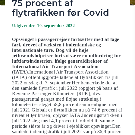
75 procent af
flytrafikken før Covid
Udgivet den 10. september 2022
Opsvinget i passagerrejser fortsætter med at tage
fart, drevet af væksten i indenlandske og
internationale ture. Dog vil
de
høje
jetbrændstofpriser fortsat være en udfordring for
luftfartsindustrien, ifølge generaldirektør af
International Air Transport Association
(IATA).
International Air Transport Association
(IATA) offentliggjorde tallene af flytrafikken fra juli
2022 onsdag d. 7. september.Her bemærkede de, at
den samlede flytrafik i juli 2022 (opgjort på basis af
Revenue Passenger Kilometers (RPK), dvs.
passagerantal ganget med fløjne strækning i
kilometer) er steget 58,8 procent sammenlignet med
juli 2021.Globalt er flytrafikken nu på 74,6 procent af
niveauet før krisen, oplyser IATA.Indenrigstrafikken i
juli 2022 steg med 4,1 procent i forhold til samme
periode sidste år og driver i øjeblikket opsvinget.Den
samlede indenrigstrafik i juli 2022 var på 86,9 procent