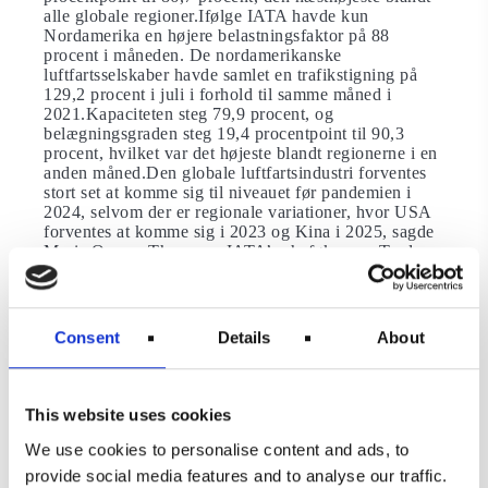
alle globale regioner.Ifølge IATA havde kun
Nordamerika en højere belastningsfaktor på 88
procent i måneden. De nordamerikanske
luftfartsselskaber havde samlet en trafikstigning på
129,2 procent i juli i forhold til samme måned i
2021.Kapaciteten steg 79,9 procent, og
belægningsgraden steg 19,4 procentpoint til 90,3
procent, hvilket var det højeste blandt regionerne i en
anden måned.Den globale luftfartsindustri forventes
stort set at komme sig til niveauet før pandemien i
2024, selvom der er regionale variationer, hvor USA
forventes at komme sig i 2023 og Kina i 2025, sagde
Marie Owens Thomsen, IATA’s cheføkonom.Trods
IATA har et positivt syn på branchens fremtid, vil
høje brændstofpriser forblive en udfordring for
flyselskaberne, ifølge Willie Walsh.Walsh forklarer at
priserne på jetbrændstof er stadig meget høje, og de
Consent
Details
About
vil fortsætte med at lægge pres på flyselskabernes
omkostningsbase resten af året.
Frihed til at rejse
This website uses cookies
I IATA’s øjne fortsætter luftfarten med at komme sig
We use cookies to personalise content and ads, to
efter pandemien, efterhånden som folk igen begynder
provide social media features and to analyse our traffic.
at udnytte deres frihed til at rejse.”Pandemien viste, at