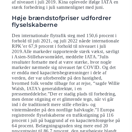
af niveauet i juli 2019. Kina oplevede ifølge IATA en
stærk forbedring i juli sammenlignet med juni.
Høje brændstofpriser udfordrer
flyselskaberne
Den internationale flytrafik steg med 150,6 procent i
forhold til juli 2021, og juli 2022 nåede internationale
RPK’er 67,9 procent i forhold til niveauet i juli
2019.Alle markeder rapporterede stærk vækst, særligt
i Asien-Stillehavsområdet, meddelte IATA.”Julis
resultater fortsatte med at være stærke, hvor nogle
markeder nærmede sig niveauet før COVID. Og det
er endda med kapacitetsbegrænsninger i dele af
verden, der var uforberedte på den hastighed,
hvormed folk vendte tilbage for at rejse, “sagde Willie
Walsh, IATA’s generaldirektør, i en
pressemeddelelse.”Der er stadig plads til forbedring,
men denne stigning er et glimrende tegn, når vi går
ind i de traditionelt mere stille efterårs- og
vintermåneder på den nordlige halvkugle.”I Europa
registrerede flyselskaberne en trafikstigning på 116
procent i juli på baggrund af en kapacitetsforøgelse på
64 procent. Belægningsgraden steg mere end 20
procentpoint til 86,7 procent, den næsthøjeste blandt