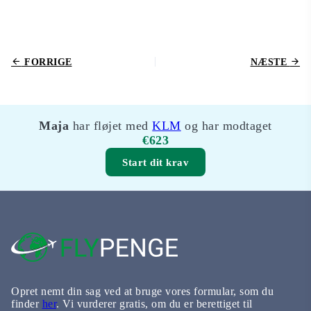
FORRIGE
NÆSTE
Maja
har fløjet med
KLM
og har modtaget
€623
Start dit krav
Opret nemt din sag ved at bruge vores formular, som du
finder
her
. Vi vurderer gratis, om du er berettiget til