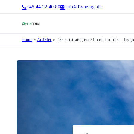
+45 44 22 40 80
info@flypenge.dk
Flypenge
Home
»
Artikler
»
Ekspertstrategierne imod aerofobi – frygte