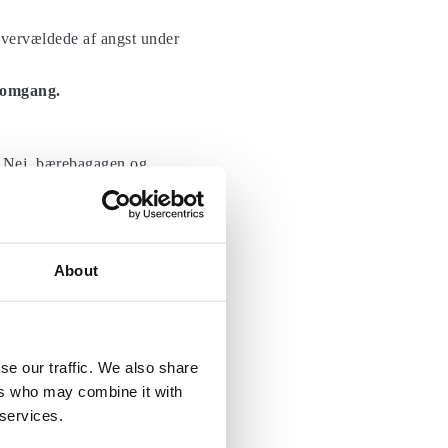
eovervældede af angst under
e omgang.
ik? Nej, bærebagagen og
ræver det kun lidt
vning.
l fly være i stand til at
stremer såsom 120-graders
vidende, vil dine ‘hvad nu’
About
 vejrmønstre som
se our traffic. We also share
ers who may combine it with
e, hvilket giver flyerne et
 services.
. Oversættelse: Jo mere du