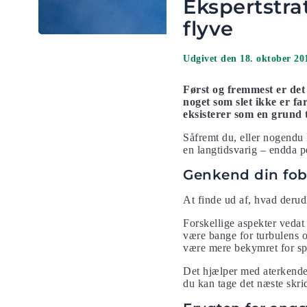
Ekspertstra
flyve
Udgivet den 18. oktober 20
Først og fremmest er det 
noget som slet ikke er fa
eksisterer som en grund t
Såfremt du, eller nogendu 
en langtidsvarig – endda p
Genkend din fob
At finde ud af, hvad derudl
Forskellige aspekter vedat
være bange for turbulens o
være mere bekymret for spr
Det hjælper med aterkende, 
du kan tage det næste skrid