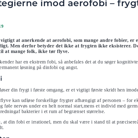
tegierne imod aerofobi – frygt
19
vigtigt at anerkende at aerofobi, som mange andre fobier, er en
rligt. Men derfor betyder det ikke at frygten ikke eksisterer. D
il at mange folk, ikke tør flyve.
kender har en ekstrem fobi, så anbefales det at du søger kognitiv
ermanent løsning på dinfobi og angst.
i
øser din frygt i første omgang, er et vigtigt første skridt hen imod
 flyve kan udløse forskellige frygter afhængigt af personen – for
g føle nervøs under en helt normal start,mens et individ med ger
edningaf bakterier i et rum af begrænset størrelse.
at din fobi er irrationel, men du skal være i stand til at præcisereå
t.