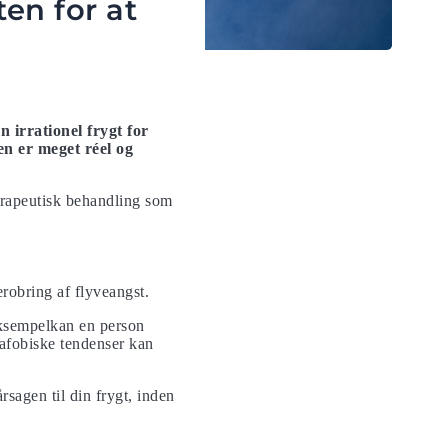
en for at
 irrationel frygt for
en er meget réel og
terapeutisk behandling som
erobring af flyveangst.
 eksempelkan en person
mafobiske tendenser kan
rsagen til din frygt, inden