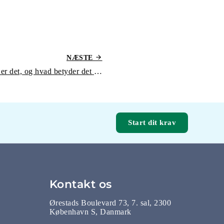
NÆSTE
EU-forordning 261: Hvad er det, og hvad betyder det for dig?
Start dit krav
Kontakt os
Ørestads Boulevard 73, 7. sal, 2300
København S, Danmark