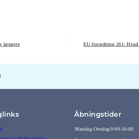
ly længere
3
glinks
Åbningstider
er
Mandag-Onsdag
9:00-16:00
ion for flyforsinkelse