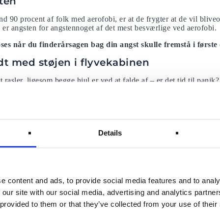
sten
 90 procent af folk med aerofobi, er at de frygter at de vil bliv
er angsten for angstennoget af det mest besværlige ved aerofobi.
løses når du finderårsagen bag din angst skulle fremstå i først
dt med støjen i flyvekabinen
t rasler, ligesom begge hjul er ved at falde af – er det tid til pan
t – som de jo gør, hver gang flyet starter og lander. Nogle gange k
gst. Læs de typiske stød og støj, der kan forekomme under en fly
 hvor strenge sikkerhedsforanstaltninger er for fly. For eksempel ska
aksimale belastning, det nogensinde vil bære, og forvitre miljøek
liver fodret med ”hvad hvis?” katastrofale tanker. Når du først er 
Details
akta.
udsigten
t normal del af flyvningen – det sker, når flyet støder på normale
e content and ads, to provide social media features and to analy
kan ideen om at ryste i luften være meget foruroligende.
 our site with our social media, advertising and analytics partn
ev designet af en pilot og analyserer vejrmønstre, som en pilot vill
 provided to them or that they’ve collected from your use of their
tlommer og tordenvejr, der kan forårsage turbulens i første omgang