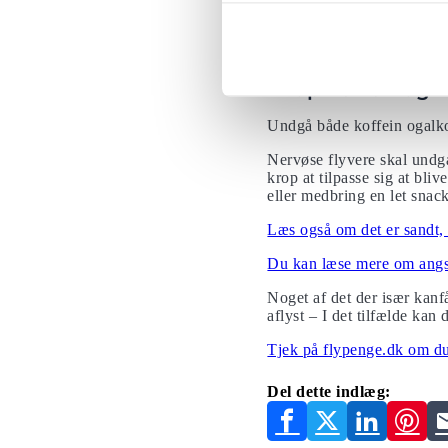
ved om, hvad der forårsage
mindre vil du være bange 
Læs mere om turbulens he
Drop kaffen og 
Undgå både koffein ogalko
Nervøse flyvere skal undgå
krop at tilpasse sig at bliv
eller medbring en let snac
Læs også om det er sandt, a
Du kan læse mere om angst 
Noget af det der især kanfå
aflyst – I det tilfælde ka
Tjek på flypenge.dk om du 
Del dette indlæg: