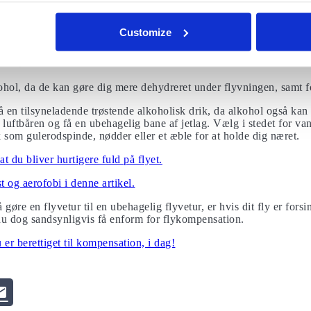
r den rystende følelse, og hvor meget af den du kan forvente, mens
for den.
Customize
r.
vinen
hol, da de kan gøre dig mere dehydreret under flyvningen, samt 
 en tilsyneladende trøstende alkoholisk drik, da alkohol også kan 
e luftbåren og få en ubehagelig bane af jetlag. Vælg i stedet for van
k som gulerodspinde, nødder eller et æble for at holde dig næret.
t du bliver hurtigere fuld på flyet.
og aerofobi i denne artikel.
 gøre en flyvetur til en ubehagelig flyvetur, er hvis dit fly er forsi
n du dog sandsynligvis få enform for flykompensation.
er berettiget til kompensation, i dag!