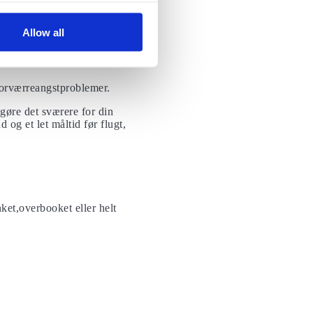
 du er i luften, desto
Allow all
forværreangstproblemer.
gøre det sværere for din
d og et let måltid før flugt,
nket,overbooket eller helt