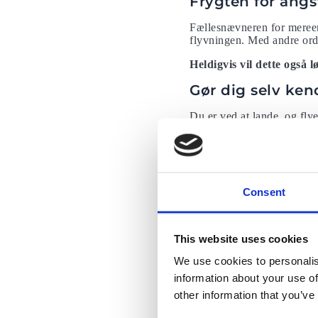
Frygten for ang
Fællesnævneren for mereend
flyvningen. Med andre ord 
Heldigvis vil dette også 
Gør dig selv ken
Du er ved at lande, og flye
ryglænsbordene skifter lid
information at bekæmpe an
Det hjælper også at forstå,
understøtte 1½ gang den m
temperaturer. Vores angst b
Consent
tanker være begrænset af f
Tjek turbulens-
This website uses cookies
Selvom turbulens er en hel
We use cookies to personalis
luftstrømme eller skyer – 
information about your use of
Turbcast (app på iTunes) bl
other information that you’ve
indblik i faktorer som luf