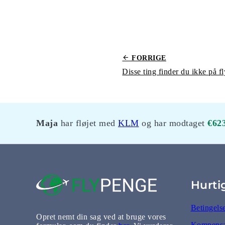
FORRIGE
Disse ting finder du ikke på f
Maja
har fløjet med
KLM
og har modtaget
€62
Hurti
Betingels
Opret nemt din sag ved at bruge vores
Kompensat