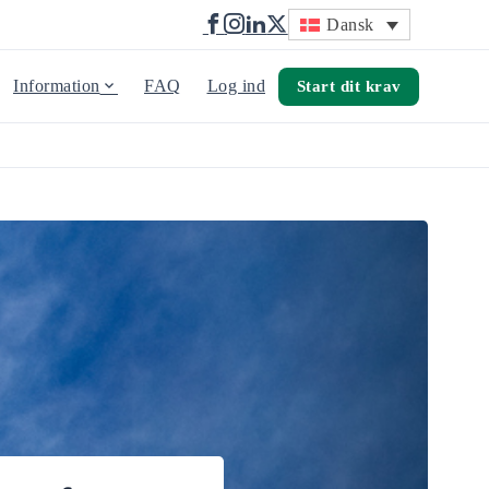
Dansk
Information
FAQ
Log ind
Start dit krav