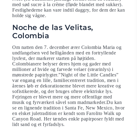
med sød sucre à la crème (fløde blandet med sukker).
Festlighederne kan vare indtil daggry, for dem der kan
holde sig vågne.
Noche de las Velitas,
Colombia
Om natten den 7. december ærer Colombia Maria og
undfangelsen ved helligånden med en fortryllende
lysfest, der markerer starten på højtiden.
Colombianere belyser deres hjem og gader med
millioner af hvide og farvede velaer (stearinlys) i
mønstrede papirlygter.”Night of the Little Candles”
var engang en lille, familiecentreret tradition, men i
årenes løb er dekorationerne blevet mere kreative og
sofistikerede, og der bruges oftere elektriske lys.
Fejringen er blevet mere og mere offentlige med
musik og fyrværkeri såvel som madmarkeder.Du kan
se en lignende tradition i Santa Fe, New Mexico, hvor
en elsket juletradition er kendt som Farolito Walk up
Canyon Road. Her tændes enkle papirposer fyldt med
lidt sand og et fyrfadslys.