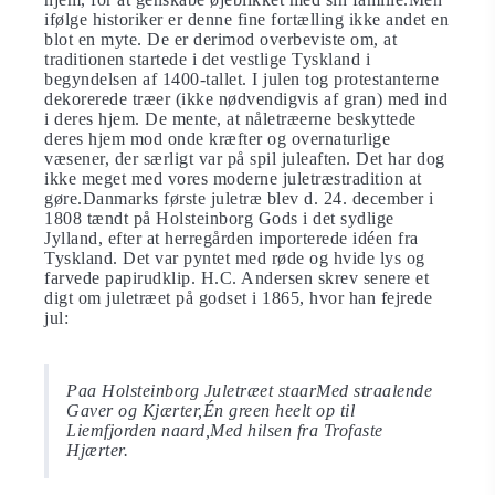
ifølge historiker er denne fine fortælling ikke andet en
blot en myte. De er derimod overbeviste om, at
traditionen startede i det vestlige Tyskland i
begyndelsen af 1400-tallet. I julen tog protestanterne
dekorerede træer (ikke nødvendigvis af gran) med ind
i deres hjem. De mente, at nåletræerne beskyttede
deres hjem mod onde kræfter og overnaturlige
væsener, der særligt var på spil juleaften. Det har dog
ikke meget med vores moderne juletræstradition at
gøre.Danmarks første juletræ blev d. 24. december i
1808 tændt på Holsteinborg Gods i det sydlige
Jylland, efter at herregården importerede idéen fra
Tyskland. Det var pyntet med røde og hvide lys og
farvede papirudklip. H.C. Andersen skrev senere et
digt om juletræet på godset i 1865, hvor han fejrede
jul:
Paa Holsteinborg Juletræet staar
Med straalende
Gaver og Kjærter,
Én green heelt op til
Liemfjorden naard,
Med hilsen fra Trofaste
Hjærter.