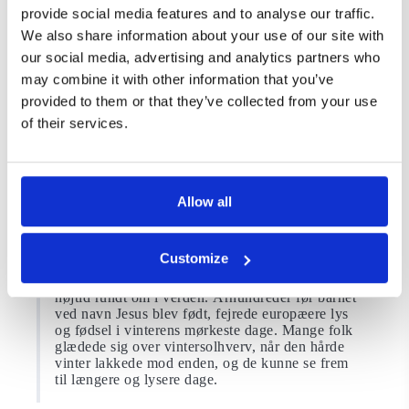
det tidlige 20. århundrede.Gerhard Lang, der menes at
provide social media features and to analyse our traffic.
have produceret den første trykte kalender, begyndte
We also share information about your use of our site with
at massetrykke dem. Inspireret af en kalender, som
hans mor havde lavet, fremstillede Lang en
our social media, advertising and analytics partners who
julekalender med illustrationer på et stykke pap og
may combine it with other information that you’ve
tilføjede låger, der kunne åbnes og vise billederne
provided to them or that they’ve collected from your use
nedenunder. De blev en kommerciel succes, men det
var først i slutningen af ​​1950’erne, at julekalendere
of their services.
blev fyldt med chokolade.I dag kan du i december
endda se kæmpe julekalendere på facaderne af
bygninger i mange europæiske byer. Nogle af de
smukkeste findes i Hattingen i delstaten Nordrhein-
Allow all
Westfalen, Tyskland; Bernkastel-Kues i Tysklands
Moseldal; og den gamle bydel i Innsbruck, Østrig.
Customize
Vidste du,
at vinteren længe har været en festlig
højtid rundt om i verden. Århundreder før barnet
ved navn Jesus blev født, fejrede europæere lys
og fødsel i vinterens mørkeste dage. Mange folk
glædede sig over vintersolhverv, når den hårde
vinter lakkede mod enden, og de kunne se frem
til længere og lysere dage.