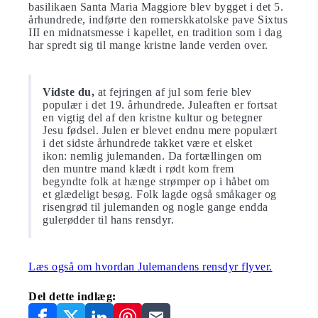
basilikaen Santa Maria Maggiore blev bygget i det 5.
århundrede, indførte den romerskkatolske pave Sixtus
III en midnatsmesse i kapellet, en tradition som i dag
har spredt sig til mange kristne lande verden over.
Vidste du,
at fejringen af jul som ferie blev
populær i det 19. århundrede. Juleaften er fortsat
en vigtig del af den kristne kultur og betegner
Jesu fødsel. Julen er blevet endnu mere populært
i det sidste århundrede takket være et elsket
ikon: nemlig julemanden. Da fortællingen om
den muntre mand klædt i rødt kom frem
begyndte folk at hænge strømper op i håbet om
et glædeligt besøg. Folk lagde også småkager og
risengrød til julemanden og nogle gange endda
gulerødder til hans rensdyr.
Læs også om hvordan Julemandens rensdyr flyver.
Del dette indlæg: