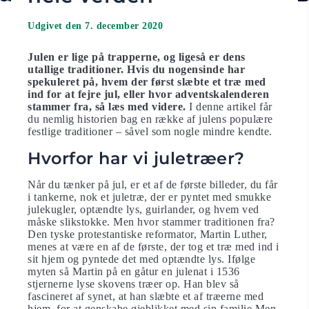
Udgivet den 7. december 2020
Julen er lige på trapperne, og ligeså er dens
utallige traditioner. Hvis du nogensinde har
spekuleret på, hvem der først slæbte et træ med
ind for at fejre jul, eller hvor adventskalenderen
stammer fra, så læs med videre.
I denne artikel får
du nemlig historien bag en række af julens populære
festlige traditioner – såvel som nogle mindre kendte.
Hvorfor har vi juletræer?
Når du tænker på jul, er et af de første billeder, du får
i tankerne, nok et juletræ, der er pyntet med smukke
julekugler, optændte lys, guirlander, og hvem ved
måske slikstokke. Men hvor stammer traditionen fra?
Den tyske protestantiske reformator, Martin Luther,
menes at være en af de første, der tog et træ med ind i
sit hjem og pyntede det med optændte lys. Ifølge
myten så Martin på en gåtur en julenat i 1536
stjernerne lyse skovens træer op. Han blev så
fascineret af synet, at han slæbte et af træerne med
hjem, for at genskabe øjeblikket med sin familie.Men