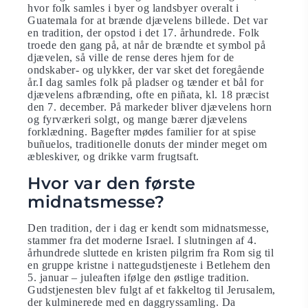
hvor folk samles i byer og landsbyer overalt i
Guatemala for at brænde djævelens billede. Det var
en tradition, der opstod i det 17. århundrede. Folk
troede den gang på, at når de brændte et symbol på
djævelen, så ville de rense deres hjem for de
ondskaber- og ulykker, der var sket det foregående
år.I dag samles folk på pladser og tænder et bål for
djævelens afbrænding, ofte en piñata, kl. 18 præcist
den 7. december. På markeder bliver djævelens horn
og fyrværkeri solgt, og mange bærer djævelens
forklædning. Bagefter mødes familier for at spise
buñuelos, traditionelle donuts der minder meget om
æbleskiver, og drikke varm frugtsaft.
Hvor var den første
midnatsmesse?
Den tradition, der i dag er kendt som midnatsmesse,
stammer fra det moderne Israel. I slutningen af ​​4.
århundrede sluttede en kristen pilgrim fra Rom sig til
en gruppe kristne i nattegudstjeneste i Betlehem den
5. januar – juleaften ifølge den østlige tradition.
Gudstjenesten blev fulgt af et fakkeltog til Jerusalem,
der kulminerede med en daggryssamling. Da