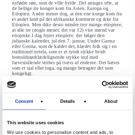
nyfødte søn, som de ville hylde. Det antages ofte, at
de hellige tre konger kom fra Asien, Europa og
Etiopien. Andre mener dog, at den ene konge kom fra
et andet land på det afrikanske kontinent og ikke fra
Etiopien. Men ikke desto mindre tror mange etiopiere,
​​at alle tre (nogle mener, det var 12) vise mænd var
etiopiske.I dag fejrer etiopiere, der følger den
julianske kalender, jul den 7. januar. Under Ganna
eller Genna, som de kalder det, klæder folk sig i en
traditionel netela, som er et tyndt stykke hvidt
bomuldstørklædelignende stykke stof med
farvestrålende striber på tværs af enderne. Det bæres
som et sjal eller toga, og mange betragter det som
kongeligt.
Hvor stammer
advents-/julekalenderen fra?
Consent
Details
About
Advent, som betyder “Herrens komme” eller ”Herrens
ankomst”, er den periode i kirkeåret, der begynder
fire søndage før jul. I det 19. århundrede talte tyske
protestanter dagene ned til jul ved at markere 24
This website uses cookies
kridtlinjer på en dør og gnide en linje af ​​hver dag i
december. Julekalendere blev populære i Tyskland i
We use cookies to personalise content and ads, to