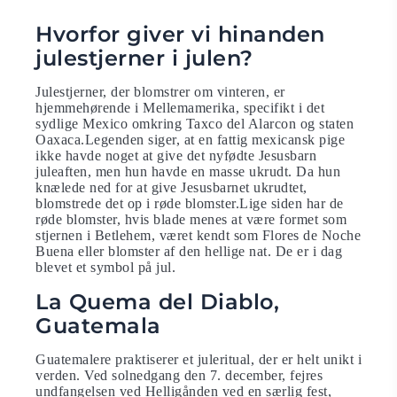
Hvorfor giver vi hinanden
julestjerner i julen?
Julestjerner, der blomstrer om vinteren, er
hjemmehørende i Mellemamerika, specifikt i det
sydlige Mexico omkring Taxco del Alarcon og staten
Oaxaca.Legenden siger, at en fattig mexicansk pige
ikke havde noget at give det nyfødte Jesusbarn
juleaften, men hun havde en masse ukrudt. Da hun
knælede ned for at give Jesusbarnet ukrudtet,
blomstrede det op i røde blomster.Lige siden har de
røde blomster, hvis blade menes at være formet som
stjernen i Betlehem, været kendt som Flores de Noche
Buena eller blomster af den hellige nat. De er i dag
blevet et symbol på jul.
La Quema del Diablo,
Guatemala
Guatemalere praktiserer et juleritual, der er helt unikt i
verden. Ved solnedgang den 7. december, fejres
undfangelsen ved Helligånden ved en særlig fest,