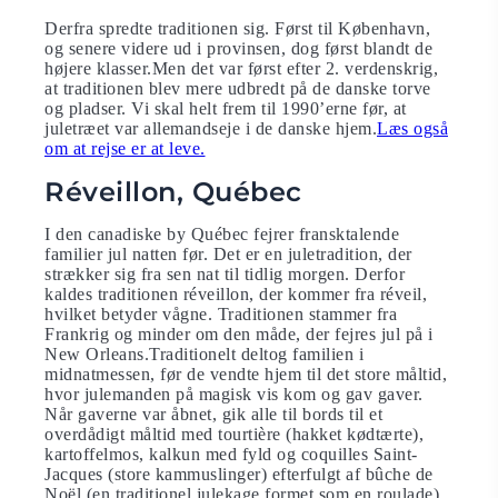
Derfra spredte traditionen sig. Først til København,
og senere videre ud i provinsen, dog først blandt de
højere klasser.Men det var først efter ​​2. verdenskrig,
at traditionen blev mere udbredt på de danske torve
og pladser. Vi skal helt frem til 1990’erne før, at
juletræet var allemandseje i de danske hjem.
Læs også
om at rejse er at leve.
Réveillon, Québec
I den canadiske by Québec fejrer fransktalende
familier jul natten før. Det er en juletradition, der
strækker sig fra sen nat til tidlig morgen. Derfor
kaldes traditionen réveillon, der kommer fra réveil,
hvilket betyder vågne. Traditionen stammer fra
Frankrig og minder om den måde, der fejres jul på i
New Orleans.Traditionelt deltog familien i
midnatmessen, før de vendte hjem til det store måltid,
hvor julemanden på magisk vis kom og gav gaver.
Når gaverne var åbnet, gik alle til bords til et
overdådigt måltid med tourtière (hakket kødtærte),
kartoffelmos, kalkun med fyld og coquilles Saint-
Jacques (store kammuslinger) efterfulgt af bûche de
Noël (en traditionel julekage formet som en roulade)