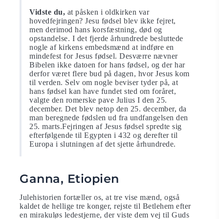
Vidste du,
at påsken i oldkirken var
hovedfejringen? Jesu fødsel blev ikke fejret,
men derimod hans korsfæstning, død og
opstandelse. I det fjerde århundrede besluttede
nogle af kirkens embedsmænd at indføre en
mindefest for Jesus fødsel. Desværre nævner
Bibelen ikke datoen for hans fødsel, og der har
derfor været flere bud på dagen, hvor Jesus kom
til verden. Selv om nogle beviser tyder på, at
hans fødsel kan have fundet sted om foråret,
valgte den romerske pave Julius I den 25.
december. Det blev netop den 25. december, da
man beregnede fødslen ud fra undfangelsen den
25. marts.Fejringen af Jesus fødsel spredte sig
efterfølgende til Egypten i 432 og derefter til
Europa i slutningen af ​​det sjette århundrede.
Ganna, Etiopien
Julehistorien fortæller os, at tre vise mænd, også
kaldet de hellige tre konger, rejste til Betlehem efter
en mirakuløs ledestjerne, der viste dem vej til Guds