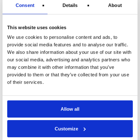
skal du glæde dig til shopping, vin, kunst og kultur og
Consent
Details
About
et vidunderligt klima. Italien byder også på Europas
længste og bedste badestrande langs kystlinjen der er
over 8.000 km. Landet har alt fra smukke landskaber
til verdens største samling af kunstskatte og
This website uses cookies
renæssancearkitektur. Her kan du se mere om
Top 10-
rejsemål i Italien.
Bestil din flyrejse og planlæg din
We use cookies to personalise content and ads, to
sommerferie allerede i dag.
kontakt os
før – under og
provide social media features and to analyse our traffic.
efter din rejse hvis du mangler råd og vejledning
We also share information about your use of our site with
omkring dine rettigheder som flypassager. Vi er altid
klar til at hjælpe.
our social media, advertising and analytics partners who
may combine it with other information that you’ve
Del dette indlæg:
provided to them or that they’ve collected from your use
of their services.
Allow all
FORRIGE
NÆSTE
Customize