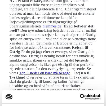
Hvis et land er kategoriseret som gul, vil der som
udgangspunkt ikke være et karantænekrav ved
indrejse, fra det pågældende land. Udenrigsministeriet
oplyser, at man kan holde sig opdateret på de enkelte
landes regler, da restriktionerne kan skifte.
Rejsevejledningerne er frit tilgængelige på
udenrigsministeriets
hjemmeside
.
Hvad betyder det
reelt?
Den nye udmelding betyder, at det nu er muligt
at man på sommerens rejser kan nyde alperne i Østrig,
spise en currywurst i Tyskland eller se Venedigs flotte
kanaler i Italien. det meste af Europa er nu åbnet op
for indrejse uden påkrævet karantæne.
Rejsen til
Østrig
Er du på jagt efter et eventyr, så er Østrig din
destination. Østrig er nemlig kendt for dets umådelig
smukke natur, ikoniske arkitektur og det bjergede
alpine omgivelser, hvilket gør Østrig til den perfekte
rejsedestination for den eventyrlystige rejsende. Se
vores
Top 5 steder du bare må besøge
.
Rejsen til
Tyskland
Overvejer du at tage turen til Tyskland, så
skal du glæde dig til kunst og kultur fra mange
tidsaldre og en bred vifte af naturlandskaber.
Kunsthistoriske og arkitektoniske beviser på en lang
historie finder man i storbymetropolerne Berlin,
München eller Köln. Se
Top 10 seværdigheder i
Tyskland
.
Rejsen til Italien
Går rejsen til Italien