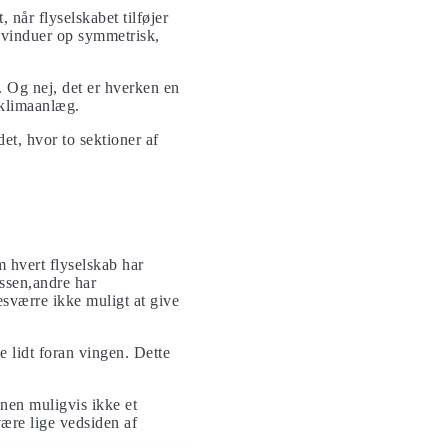
 når flyselskabet tilføjer
g vinduer op symmetrisk,
. Og nej, det er hverken en
rklimaanlæg.
et, hvor to sektioner af
 hvert flyselskab har
assen,andre har
sværre ikke muligt at give
 lidt foran vingen. Dette
nen muligvis ikke et
være lige vedsiden af