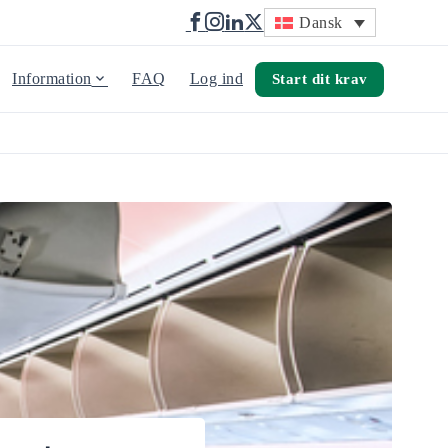
Dansk
Information
FAQ
Log ind
Start dit krav