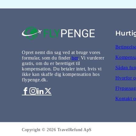
Hurti
Betingels
Opret nemt din sag ved at bruge vores
Kompensat
formular, som du finder
her
. Vi vurderer
gratis, om du er berettiget til
Sådan fun
kompensation. Du betaler intet, hvis vi
ikke kan skaffe dig kompensation hos
Hvorfor o
flypenge.dk.
Flypassage
Kontakt o
Copyright © 2026 TravelRefund ApS