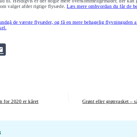
åd til. Heldigvis er der nogle mere overkommeligemåder, der kan g
 om valget afdet rigtige flysæde.
Læs mere omhvordan du får de be
undgå de værste flysæder, og få en mere behagelig flyvninguden at
kel.
n for 2020 er kåret
3