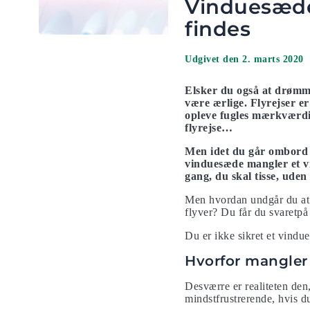
Vinduesæder
findes
Udgivet den 2. marts 2020
Elsker du også at drømme 
være ærlige. Flyrejser er
opleve fugles mærkværdig
flyrejse…
Men idet du går ombord p
vinduesæde mangler et vi
gang, du skal tisse, ude
Men hvordan undgår du at h
flyver? Du får du svaretpå
Du er ikke sikret et vindue
Hvorfor mangler
Desværre er realiteten den
mindstfrustrerende, hvis du