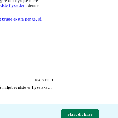
øre din flyrejse mere
dste flysæder
i denne
 bruge ekstra penge, så
NÆSTE
Grønt eller grønvasket – så miljøbevidste er flyselskaberne
Start dit krav