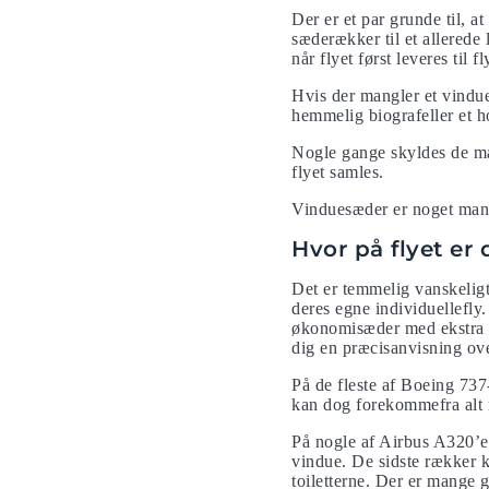
Der er et par grunde til, a
sæderækker til et allerede
når flyet først leveres til f
Hvis der mangler et vindue
hemmelig biografeller et h
Nogle gange skyldes de man
flyet samles.
Vinduesæder er noget mang
Hvor på flyet er
Det er temmelig vanskelig
deres egne individuellefly.
økonomisæder med ekstra b
dig en præcisanvisning ove
På de fleste af Boeing 737
kan dog forekommefra alt 
På nogle af Airbus A320’e
vindue. De sidste rækker k
toiletterne. Der er mange g