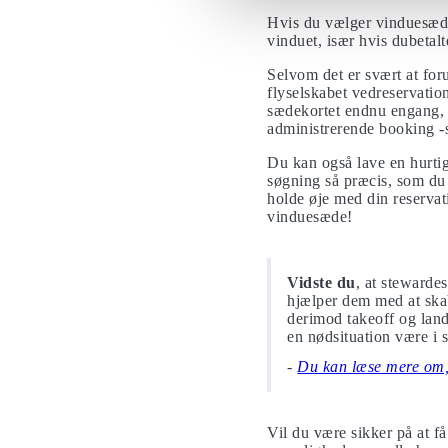
Hvis du vælger vinduesæder
vinduet, især hvis dubetalt
Selvom det er svært at for
flyselskabet vedreservatio
sædekortet endnu engang, 
administrerende booking -s
Du kan også lave en hurtig
søgning så præcis, som du
holde øje med din reservatio
vinduesæde!
Vidste du
, at stewarde
hjælper dem med at skab
derimod takeoff og landi
en nødsituation være i 
Du kan læse mere om, 
Vil du være sikker på at f