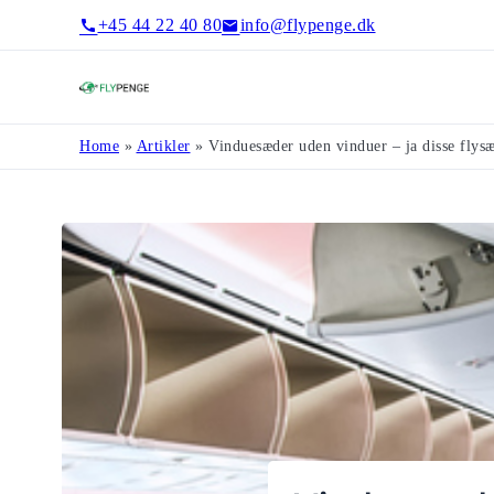
+45 44 22 40 80
info@flypenge.dk
Flypenge
Home
»
Artikler
»
Vinduesæder uden vinduer – ja disse flysæ