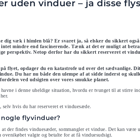
 uden vinduer – ja disse fl
dig væk i himlen blå? Er svaret ja, så elsker du sikkert også 
 intet mindre end fascinerende. Tænk at det er muligt at betra
e perspektiv. Netop derfor har du sikkert reserveret et vindu
å flyet, opdager du en katastrofe ud over det sædvanlige. Dit 
ndue. Du har nu både den ulempe af at sidde inderst og skull
n fordelen ved udsigten over vores smukke planet.
avne i denne uheldige situation, hvordu er tvunget til at stirre i
 her.
, selv hvis du har reserveret et vinduesæde.
 nogle flyvinduer?
, at der findes vinduesæder, sommangler et vindue. Det kan være ut
 ovenikøbet valgte og betalte for at få vinduesudsigt.