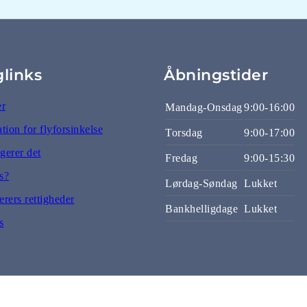
glinks
Åbningstider
er
Mandag-Onsdag
9:00-16:00
ion for flyforsinkelse
Torsdag
9:00-17:00
gerer det
Fredag
9:00-15:30
s?
Lørdag-Søndag
Lukket
rers rettigheder
Bankhelligdage
Lukket
s