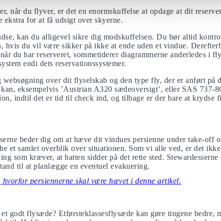
, når du flyver, er det en enormskuffelse at opdage at dit reserv
e ekstra for at få udsigt over skyerne.
udse, kan du alligevel sikre dig modskuffelsen. Du bør altid kontro
n, hvis du vil være sikker på ikke at ende uden et vindue. Derefter
når du har reserveret, sommetiderer diagrammerne anderledes i fly
ystem endi dets reservationssystemer.
 websøgning over dit flyselskab og den type fly, der er anført på d
 kan, eksempelvis ’Austrian A320 sædeoversigt’, eller SAS 737-8
n, indtil det er tid til check ind, og tilbage er der bare at krydse fi
sserne beder dig om at hæve dit vindues persienne under take-off o
e et samlet overblik over situationen. Som vi alle ved, er det ikk
ng som kræver, at hatten sidder på det rette sted. Stewardesserne s
stand til at planlægge en eventuel evakuering.
hvorfor persiennerne skal være hævet i denne artikel.
å et godt flysæde? Etførsteklassesflysæde kan gøre tingene bedre, m