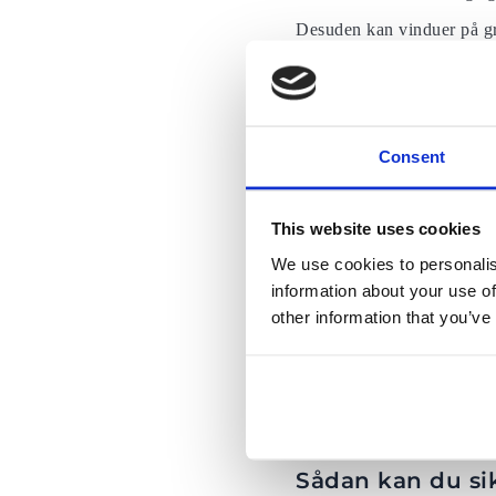
Desuden kan vinduer på grun
en række ud fornødudgange
Ganske ofte føler flyselsk
rækkerne med ekstrabenpla
Hvorvidt dit flysæde har e
Consent
Kan jeg undgå 
Desværre gør flyselskaber 
This website uses cookies
virkelig er en skam. Det vi
We use cookies to personalis
reservation ikke stemmer 
information about your use of
Der findes et antal websted
other information that you’ve
hvilke der er dårlig medf
sæder uden vinduer, og hvo
flyselskaberopererer med f
Det kan derfor være tvivls
tre hundrede Boeing737-fly,
forskellige konfigurationer
Sådan kan du si