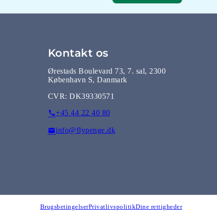
Kontakt os
Ørestads Boulevard 73, 7. sal, 2300
København S, Danmark
CVR:
DK39330571
+45 44 22 40 80
info@flypenge.dk
Brugsbetingelser
Privatlivspolitik
Dine rettigheder