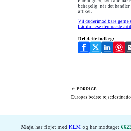
enmulighed, som alle har r
behagelig, når det handler
artikel.
Vil duderimod bare gerne 
bør du læse den næste arti
Del dette indlæg:
FORRIGE
Europas bedste rejsedestinatio
Maja
har fløjet med
KLM
og har modtaget
€62