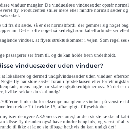
t disse vinduer mangler. De vinduesløse vinduesæder opstår normalt,
 leveret fly. Producenten stiller mere eller mindre normalt sæder o
lyselskabet.
 ud fra dit sæde, så er det normaltfordi, der gemmer sig noget bag
opperum. Det er ofte noget så kedeligt som kabelforbindelser elle
glende vinduer, at flyets strukturkommer i vejen. Som regel ses d
e passagerer ser frem til, og de kan holde børn underholdt.
 disse vinduesæder uden vinduer?
t at lokalisere og dermed undgåvinduesæder uden vinduer, eftersom
 Nogle fly har store sæder foran i førsteklassen eller forretningskl
enplads, mens nogle har skabe ogkøkkenhjørner osv. Så det er de
r, hvilke rækker du skal undgå.
-700’erne finder du for eksempelmanglende vinduer på venstre side
mellem række 7 til række 15, afhængigt af flyselskabet.
rne, især de nyere A320neo-versioner,har den sidste række af kabi
an idisse fly desuden også have mindre benplads, og værst af alt 
runde til ikke at læne sig tilbage her,hvis du kan undgå det!