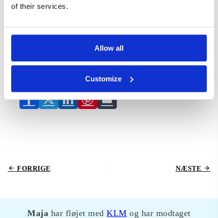
Derfor kan det ikke anbefales nok at booke en
of their services.
flybillet uden mellemlandinger. At rejse direkte til din
destination er den bedste måde at undgå problemer
på. Kan du ikke undgå en mellemlanding er det klogt
at begrænse dig til kun at rejse med håndbagage. Så
har du et problem mindre at forholde dig til.
Læs også
Allow all
om flystrejke – dine rettigheder, hvis flyet bliver aflyst
eller forsinket.
Customize
Del dette indlæg:
FORRIGE
NÆSTE
Maja
har fløjet med
KLM
og har modtaget