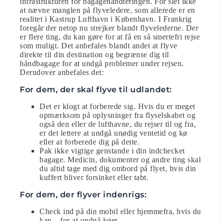
infrastrukturen for bagagehåndteringen. For slet ikke
at nævne manglen på flyveledere, som allerede er en
realitet i Kastrup Lufthavn i København. I Frankrig
foregår der netop nu strejker blandt flyvelederne. Der
er flere ting, du kan gøre for at få en så smertefri rejse
som muligt. Det anbefales blandt andet at flyve
direkte til din destination og begrænse dig til
håndbagage for at undgå problemer under rejsen.
Derudover anbefales det:
For dem, der skal flyve til udlandet:
Det er klogt at forberede sig. Hvis du er meget
opmærksom på oplysninger fra flyselskabet og
også den eller de lufthavne, du rejser til og fra,
er det lettere at undgå unødig ventetid og kø
eller at forberede dig på dette.
Pak ikke vigtige genstande i din indchecket
bagage. Medicin, dokumenter og andre ting skal
du altid tage med dig ombord på flyet, hvis din
kuffert bliver forsinket eller tabt.
For dem, der flyver indenrigs:
Check ind på din mobil eller hjemmefra, hvis du
kan – for at undgå køer.