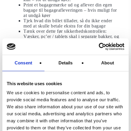
Print et bagagemærke ud og aflever din egen
bagage til bagageafleveringen – hvis muligt for
at undgå køer
Tjek hvad din billet tillader, så du ikke ender
med at skulle betale ekstra for din bagage
Tænk over dette før sikkerhedskontrollen:
Væsker, pc’er / tablets skal i separate bakker, og
små genstande skal lægges i separate
plastikposer.
Mød op i lufthavnen i henhold til den planlagte
tid for det flyselskab, du rejser med. Der er
Consent
Details
About
ingen specifik regel for mødetid, da selskaberne
arbejder med forskellige check-in tider.
Kaos i lufthavnen skal ikke skabe
This website uses cookies
panik
We use cookies to personalise content and ads, to
Nogle maler allerede fanden på væggen ved synet af
provide social media features and to analyse our traffic.
det mindste kø i lufthavnen. Hovedårsagen til sidste
We also share information about your use of our site with
års kaos var, at mange lufthavne var dårligt forberedt
efter pandemien med blandt andet meget nye og for få
our social media, advertising and analytics partners who
ansatte. Det er ikke tilfældet i år. Dog kan de mange
may combine it with other information that you’ve
strejker denne sommer skabe problemer. Strejker gør
provided to them or that they’ve collected from your use
rejsetiden længere og risikoen for forsinkelser større.