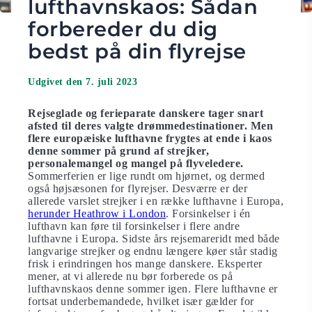
lufthavnskaos: Sådan
forbereder du dig
bedst på din flyrejse
Udgivet den 7. juli 2023
Rejseglade og ferieparate danskere tager snart
afsted til deres valgte drømmedestinationer. Men
flere europæiske lufthavne frygtes at ende i kaos
denne sommer på grund af strejker,
personalemangel og mangel på flyveledere.
Sommerferien er lige rundt om hjørnet, og dermed
også højsæsonen for flyrejser. Desværre er der
allerede varslet strejker i en række lufthavne i Europa,
herunder Heathrow i London
. Forsinkelser i én
lufthavn kan føre til forsinkelser i flere andre
lufthavne i Europa. Sidste års rejsemareridt med både
langvarige strejker og endnu længere køer står stadig
frisk i erindringen hos mange danskere. Eksperter
mener, at vi allerede nu bør forberede os på
lufthavnskaos denne sommer igen. Flere lufthavne er
fortsat underbemandede, hvilket især gælder for