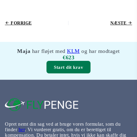
FORRIGE
NÆSTE
Maja
har fløjet med
KLM
og har modtaget
€623
Start dit krav
Opret nemt din sag ved at bruge vores formular, som du
finder
her
. Vi vurderer gratis, om du er berettiget til
kompensation. Du betaler intet, hvis vi ikke kan skaffe dig