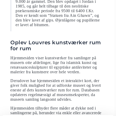
9.000 år gammel. Den blev opdaget i Jordan i
1985, og går helt tilbage til den neolitiske
prækeramiske periode fra 9500 til 6400 f.Kr.
Den er kendt som “Statuen fra Ain Ghawn”, og
den blev lavet af gips. Øjenlågene og pupillerne
er lavet af bitumen.
Oplev Louvres kunstværker rum
for rum
Hjemmesiden viser kunstværker fra samlinger på
museets otte afdelinger, lige fra islamisk kunst og
renæssanceskulpturer til egyptiske antikviteter og
malerier fra kunstnere over hele verden.
Derudover har hjemmesiden et interaktivt kort, der
giver folk mulighed for at udforske museet og hvert
eneste af dets kunstværker rum for rum. Databasen
opdateres regelmæssigt af museumseksperter, da
museets samling langsomt udvides.
Hjemmesiden tilbyder flere måder at dykke ned i
samlingerne på, herunder via enkle eller avancerede