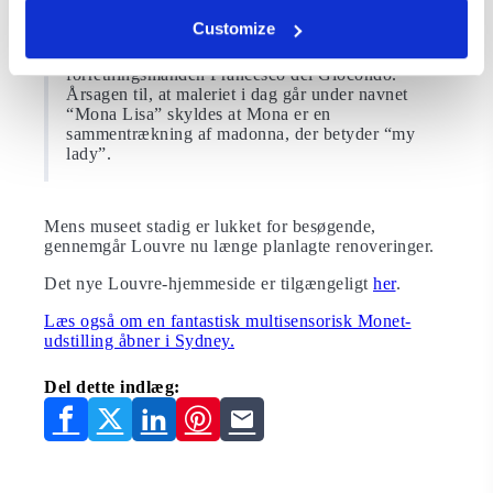
millioner USD i 1962. Det svarede til $ 650
Customize
millioner i 2018.Portrættet menes at være af den
italienske adelige Lisa Gherardini, hustruen til
forretningsmanden Francesco del Giocondo.
Årsagen til, at maleriet i dag går under navnet
“Mona Lisa” skyldes at Mona er en
sammentrækning af madonna, der betyder “my
lady”.
Mens museet stadig er lukket for besøgende,
gennemgår Louvre nu længe planlagte renoveringer.
Det nye Louvre-hjemmeside er tilgængeligt
her
.
Læs også om en fantastisk multisensorisk Monet-
udstilling åbner i Sydney.
Del dette indlæg: