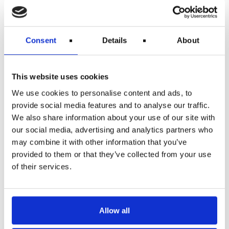
søgninger, eller efter temaalbum.
Webstedet kan tilgås på fransk, engelsk, spansk og
kinesisk på tablets og computere. Det er dog primært
beregnet til brug på smartphones.
Consent
Details
About
“Louvre støver sine skatte af, selv de mindst kendte,”
sagde Jean-Luc Martinez, direktør for Musée du
Louvre. “Louvres fantastiske kulturarv er nu kun et
This website uses cookies
klik væk. Jeg er sikker på, at dette digitale indhold
We use cookies to personalise content and ads, to
yderligere vil inspirere folk til at komme til Louvre
for at opdage samlingerne i virkeligheden.”
provide social media features and to analyse our traffic.
We also share information about your use of our site with
Restriktioner grundet coronaviruspandemien lukkede
Louvre i slutningen af ​​oktober og efterlod
our social media, advertising and analytics partners who
verdensberømte kunstværker såsom “Venus de Milo”,
may combine it with other information that you’ve
“Liberty Leading the People” og “Mona Lisa” uden
provided to them or that they’ve collected from your use
deres sædvanlige skarer af beundrere.
of their services.
Vidste du, at
det dyreste maleri på Louvre er
den italienske maler Leonardo da Vincis maleri
Mona Lisa? Ifølge Guinness Rekordbog anses
Allow all
Mona Lisa for at have den højest kendte
forsikringsværdiansættelse i historien til $ 100