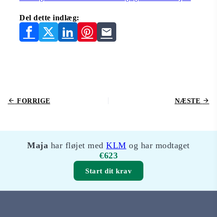
Del dette indlæg:
FORRIGE
NÆSTE
Maja
har fløjet med
KLM
og har modtaget
€623
Start dit krav