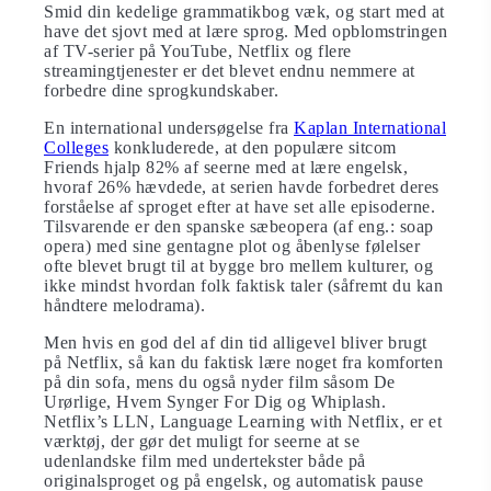
Smid din kedelige grammatikbog væk, og start med at
have det sjovt med at lære sprog. Med opblomstringen
af TV-serier på YouTube, Netflix og flere
streamingtjenester er det blevet endnu nemmere at
forbedre dine sprogkundskaber.
En international undersøgelse fra
Kaplan International
Colleges
konkluderede, at den populære sitcom
Friends hjalp 82% af seerne med at lære engelsk,
hvoraf 26% hævdede, at serien havde forbedret deres
forståelse af sproget efter at have set alle episoderne.
Tilsvarende er den spanske sæbeopera (af eng.: soap
opera) med sine gentagne plot og åbenlyse følelser
ofte blevet brugt til at bygge bro mellem kulturer, og
ikke mindst hvordan folk faktisk taler (såfremt du kan
håndtere melodrama).
Men hvis en god del af din tid alligevel bliver brugt
på Netflix, så kan du faktisk lære noget fra komforten
på din sofa, mens du også nyder film såsom De
Urørlige, Hvem Synger For Dig og Whiplash.
Netflix’s LLN, Language Learning with Netflix, er et
værktøj, der gør det muligt for seerne at se
udenlandske film med undertekster både på
originalsproget og på engelsk, og automatisk pause