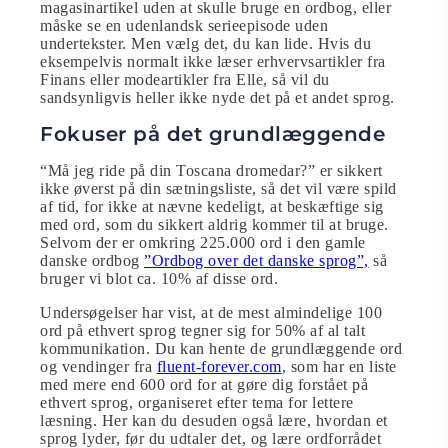
magasinartikel uden at skulle bruge en ordbog, eller
måske se en udenlandsk serieepisode uden
undertekster. Men vælg det, du kan lide. Hvis du
eksempelvis normalt ikke læser erhvervsartikler fra
Finans eller modeartikler fra Elle, så vil du
sandsynligvis heller ikke nyde det på et andet sprog.
Fokuser på det grundlæggende
“Må jeg ride på din Toscana dromedar?” er sikkert
ikke øverst på din sætningsliste, så det vil være spild
af tid, for ikke at nævne kedeligt, at beskæftige sig
med ord, som du sikkert aldrig kommer til at bruge.
Selvom der er omkring 225.000 ord i den gamle
danske ordbog
”Ordbog over det danske sprog”,
så
bruger vi blot ca. 10% af disse ord.
Undersøgelser har vist, at de mest almindelige 100
ord på ethvert sprog tegner sig for 50% af al talt
kommunikation. Du kan hente de grundlæggende ord
og vendinger fra
fluent-forever.com
, som har en liste
med mere end 600 ord for at gøre dig forstået på
ethvert sprog, organiseret efter tema for lettere
læsning. Her kan du desuden også lære, hvordan et
sprog lyder, før du udtaler det, og lære ordforrådet