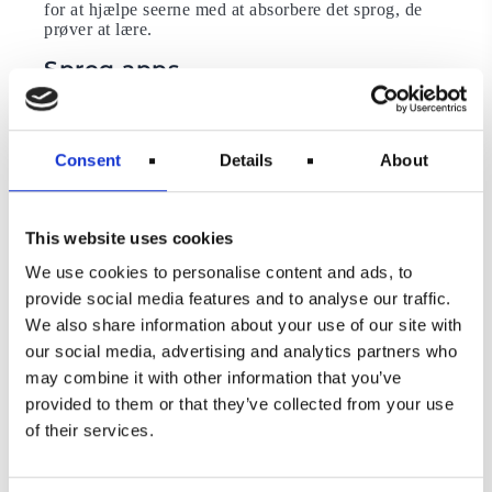
for at hjælpe seerne med at absorbere det sprog, de
prøver at lære.
Sprog apps
Et par minutter om dagen på sprogapps såsom
Duolingo ellerBabbel vil lære dig grundlæggende
samtalefraser. Siden lanceringen i 2012 harover 30
Consent
Details
About
millioner mennesker downloadet den gratis Duolingo-
app, der levererlektioner gennem gamification-
udfordringer.
This website uses cookies
”At lære et sprog er generelt et marathon og ikke
sprint,”bemærker Michaela Kron, førende PR-
We use cookies to personalise content and ads, to
manager på Duolingo. ”Alle er på forskelligeniveauer,
provide social media features and to analyse our traffic.
og der er en stor misforståelse i, at målet er, når man
We also share information about your use of our site with
er flydendepå sproget.” Duolingo bruger AI til at give
dig feedback på dine individuellesvar. Det gør det
our social media, advertising and analytics partners who
lettere for dig at forstå dine fejl. Kron anbefaler, at du
may combine it with other information that you’ve
øversproget på daglig basis, og forslår også
provided to them or that they’ve collected from your use
podcasterne til spanske og franskeelever som
parallelle læringsværktøjer.
of their services.
Daglige rutiner