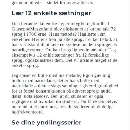
gennem billeder i stedet for oversættelser.
Lær 12 enkelte sætninger
Den berømte italienske hyperpolyglot og kardinal
GiuseppeMezzofanti blev påskønnet at kunne tale 72
sprog i 1700’erne. Hans metode? Hanlærte i sin
enkelthed Herrens bøn på alle sprog, hvilket betød, at
han var istand til at lave en syntese mellem sprogenes
naturlige rytmer. Du kan brugelignende metoder. Tag
eksempelvis 12 enkle sætninger fra 12 forskellige
sprog, ogdekonstruer dem. Det vil afsløre meget af de
enkelte sprog.
Jeg spiser en bolle med marmelade; Egon gav mig
bollen medmarmelade, det er hans bolle med
marmelade – denne slags sætninger giver digmulighed
for at forstå konstruktionen på ethvert sprog: nutid,
datid, udtalelseosv. Det, at du studerer, er også
vigtigere end hvordan du studerer. Du fåreksempelvis
mere ud at et par timer, hvis du studerer almindelige
højfrekventeord.
Se dine yndlingsserier