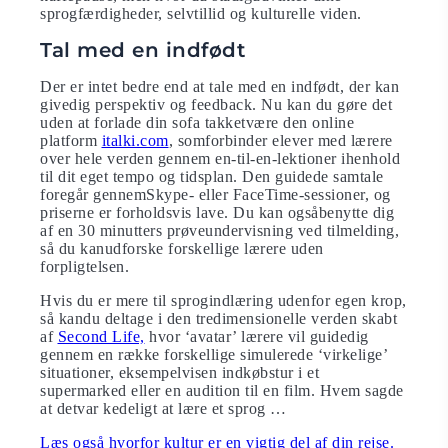
sprogfærdigheder, selvtillid og kulturelle viden.
Tal med en indfødt
Der er intet bedre end at tale med en indfødt, der kan
givedig perspektiv og feedback. Nu kan du gøre det
uden at forlade din sofa takketvære den online
platform
italki.com
, somforbinder elever med lærere
over hele verden gennem en-til-en-lektioner ihenhold
til dit eget tempo og tidsplan. Den guidede samtale
foregår gennemSkype- eller FaceTime-sessioner, og
priserne er forholdsvis lave. Du kan ogsåbenytte dig
af en 30 minutters prøveundervisning ved tilmelding,
så du kanudforske forskellige lærere uden
forpligtelsen.
Hvis du er mere til sprogindlæring udenfor egen krop,
så kandu deltage i den tredimensionelle verden skabt
af ​​
Second Life,
hvor ‘avatar’ lærere vil guidedig
gennem en række forskellige simulerede ‘virkelige’
situationer, eksempelvisen indkøbstur i et
supermarked eller en audition til en film. Hvem sagde
at detvar kedeligt at lære et sprog …
Læs også hvorfor kultur er en vigtig del af din rejse.