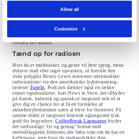
Brug enhver lejlighed til at blive udsat for det nye
sprog.Udtal ethvert objekt i dit hus på det sprog, du
Allow all
vælger, læs børnebøger ogavisartikler, se foredrag
med undertekster, prøv at nulstille sproget på
dintelefon og din browser og tale med dit kæledyr
Customize
eller svar familiemedlemmer pådit valgte sprog. Disse
enkle ting kan virkelig hjælpe dig med at lære nye
ordmed det samme.
Tænd op for radioen
Hvis du er multitasker, og gerne vil lære sprog, mens
dulaver mad eller tager opvasken, så foreslår den
irske polyglot Benny Lewis atstreame udenlandske
radiostationer via den amerikanske lydstreamning-
tjeneste
TuneIn
. Podcasts dækker også en række
emner ogtalestilarter. Især News in Slow, der tilbydes
på fransk, italiensk og spansk,er langsomt nok til at
give dig en chance for at få en forståelse af
aktuellenyhedsemner uden at blive for frustreret. På
samme måde er langsomt kinesisk oglangsomt tysk
godt for begyndere.
CoffeeBreak Languages
bryder
det sædvanlige ‘lyt og gentag’ format med
mereafslappede lektioner, der føles som om du har en
kaffepause, men hvor du stadigudvikler dine