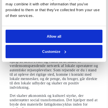
may combine it with other information that you’ve
Hvis du vælger at bo på et lokalt ejet hotel, spiser på
provided to them or that they’ve collected from your use
små uafhængige restauranter, køber lokalt fremstillede
produkter og vælger lokale oplevelser, så har din rejse
of their services.
en positiv indflydelse.
Flere initiativer fra lokale rejsearrangører og
samfundsorganisationer dukker også op. To store
initiativer til social turisme er
Better Places
og
I Like
Allow all
Local
.
De forbinder rejsende direkte med den lokale
Customize
leverandør. Fordi hvem ved bedre end en lokal? Disse
platforme er gennemsigtige. De giver dig tip ved
hjælp af deres evner og viden til at skabe et
verdensomspændende netværk af lokale operatører og
autentiske rejseoplevelser. Som rejsende er du i stand
til at opleve det rigtige sted, komme i kontakt med
lokale mennesker, og de penge, du bruger, går direkte
til den lokale udbyder og skaber en positiv
indvirkning.
Det skaber økonomisk og kulturel styrke, der
understøtter social transformation. Det hjælper med at
bryde den materielle fattigdomscyklus inden for