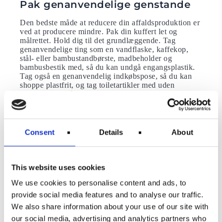
Pak genanvendelige genstande
Den bedste måde at reducere din affaldsproduktion er
ved at producere mindre. Pak din kuffert let og
målrettet. Hold dig til det grundlæggende. Tag
genanvendelige ting som en vandflaske, kaffekop,
stål- eller bambustandbørste, madbeholder og
bambusbestik med, så du kan undgå engangsplastik.
Tag også en genanvendelig indkøbspose, så du kan
shoppe plastfrit, og tag toiletartikler med uden
spildprodukt, såsom shampoobarer. Du skaber meget
mindre affald, og du behøver ikke at bekymre dig om
væsker og aerosoler.
Læs også om sådan reducerer du dit affald på din
Consent
Details
About
flyrejse.
Brug dine penge lokalt
This website uses cookies
Støt de lokale på din rejse.
We use cookies to personalise content and ads, to
Som en ansvarlig og bæredygtig rejsende skal du
provide social media features and to analyse our traffic.
sikre dig, at de penge, du bruger et sted, ender hos
We also share information about your use of our site with
lokalbefolkningen og samfundet. Du ønsker, at dine
penge skal have en positiv indvirkning.
our social media, advertising and analytics partners who