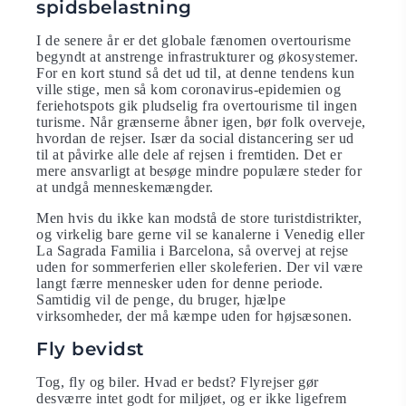
spidsbelastning
I de senere år er det globale fænomen overtourisme
begyndt at anstrenge infrastrukturer og økosystemer.
For en kort stund så det ud til, at denne tendens kun
ville stige, men så kom coronavirus-epidemien og
feriehotspots gik pludselig fra overtourisme til ingen
turisme. Når grænserne åbner igen, bør folk overveje,
hvordan de rejser. Især da social distancering ser ud
til at påvirke alle dele af rejsen i fremtiden. Det er
mere ansvarligt at besøge mindre populære steder for
at undgå menneskemængder.
Men hvis du ikke kan modstå de store turistdistrikter,
og virkelig bare gerne vil se kanalerne i Venedig eller
La Sagrada Familia i Barcelona, så overvej at rejse
uden for sommerferien eller skoleferien. Der vil være
langt færre mennesker uden for denne periode.
Samtidig vil de penge, du bruger, hjælpe
virksomheder, der må kæmpe uden for højsæsonen.
Fly bevidst
Tog, fly og biler. Hvad er bedst? Flyrejser gør
desværre intet godt for miljøet, og er ikke ligefrem