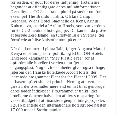
for jorden, er godt for deres indtjening. Hotellerne
begynder at offentliggøre deres miljøinformationer.
Der tilbydes CO2-neutrale ophold på steder om for
eksempel The Brando i Tahiti, Olakira Camp i
Seronera, Wiens Hotel Stadthalle og Kong Arthur i
København, en del af Arthur Hotels, som var verdens
første CO2-neutrale hotelgruppe. Du kan endda prøve
at besøge Zero Island, en turistvenlig ø i Sverige, der
formåede at blive kulstofneutral på et år.
Når det kommer til plastaffald, følger Angama Mara i
Kenya en stram plastfri politik, og EDITION Hotels
lancerede kampagnen “Stay Plastic Free” for at
opfordre alle hoteller i verden til at fjerne
engangsplast. Nogle virksomheder giver også tilbage,
ligesom den franske hotelkæde AccorHotels, der
lancerede programmet Plant for the Planet i 2009. Det
er baseret på et simpelt princip. Nemlig at overtale
gæster, der overnatter mere end en nat til at genbruge
deres badehåndklæder. Programmet er unikt, idet
hotellerne donerer halvdelen af deres opsparing fra
vaskeribudget til at finansiere genplantningsprojekter.
I 2016 plantede den internationale hotelgruppe næsten
17.000 træer i Storbritannien.