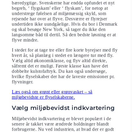
bæredygtige. Svenskerne har endda opfundet et nyt
begreb, ‘ flygskam’ eller ‘ flyskam’, for netop at
understrege følelsen af ​​miljømæssig skyld, som
rejsende har over at flyve. Desværre er flyrejser
undertiden ikke uundgåelige. Hvis du bor i Denmark
og skal besøge New York, så tager du ikke den
langsomme båd til dertil. Så den bedste løsning er at
flyve mindre.
I stedet for at tage tre eller fire korte byrejser med fly
hvert år, så planlæg i stedet en længere tur med fly.
Vælg altid økonomiklasse, og flyv altid direkte,
såfremt det er muligt. Første klasse kan have det
dobbelte kulstofaftryk. Du kan også undersøge,
hvilke flyselskaber der har de laveste emissioner pr.
flyvninger.
Læs også om grønt eller grønvasket – så
miljøbevidste er flyselskaberne.
Vælg miljøbevidst indkvartering
Miljøbevidst indkvartering er blevet populært i de
senere år takket være ændrede holdninger blandt
forbrugerne. Nu ved industrien, at hvad der er godt