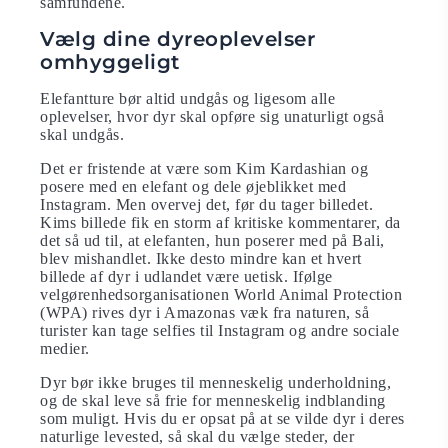
samfundene.
Vælg dine dyreoplevelser
omhyggeligt
Elefantture bør altid undgås og ligesom alle
oplevelser, hvor dyr skal opføre sig unaturligt også
skal undgås.
Det er fristende at være som Kim Kardashian og
posere med en elefant og dele øjeblikket med
Instagram. Men overvej det, før du tager billedet.
Kims billede fik en storm af kritiske kommentarer, da
det så ud til, at elefanten, hun poserer med på Bali,
blev mishandlet. Ikke desto mindre kan et hvert
billede af dyr i udlandet være uetisk. Ifølge
velgørenhedsorganisationen World Animal Protection
(WPA) rives dyr i Amazonas væk fra naturen, så
turister kan tage selfies til Instagram og andre sociale
medier.
Dyr bør ikke bruges til menneskelig underholdning,
og de skal leve så frie for menneskelig indblanding
som muligt. Hvis du er opsat på at se vilde dyr i deres
naturlige levested, så skal du vælge steder, der