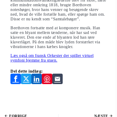
kommunikationsvanskelighederne blev for store, mere
eller mindre omkring 1818, brugte Beethoven
notesbøger, hvor hans venner og besøgende skrev
ned, hvad de ville fortælle ham, eller spørge ham om.
Disse er nu kendt som “Samtalebøger”.
Beethoven fortsatte med at komponere musik. Han
satte en blyant mellem tænderne, når har sad ved
klaveret. Den ene ende af blyanten lod han røre
klaverlåget. På den måde blev lyden forstærket via
vibrationerne i hans kæbes knogler.
Læs også om fransk Orkester der spiller virtuel
symfoni hjemme fra stuen.
Del dette indlæg:
FORRIGE
NÆSTE