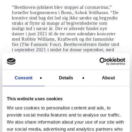
“Beethoven-jubilæet blev stoppet af coronavirus,”
fortæller borgmesteren i Bonn, Ashok Sridharan. “De
kreative sind bag det lod sig ikke sænke og begyndte
straks at flytte så mange af begivenhederne som
muligt ind i næste år. Der er allerede fundet nye
datoer i juni 2021 til de tre store udendørs koncerter
med Robbie Williams, Kraftwerk og det fantastiske
fire (The Fantastic Four). Beethovenfesten finder sted
i september 2021 i stedet for denne september, med
næsten det samme program, og vi har netop modtaget
flere priser fra Art Director’s Club for vores
Beethoven Tour. “
Det fulde program med arrangementer kan ses på
Consent
Details
About
BTHVN2020 webstedet
her
, og Beethoven Haus
museums websted kan ses
her
.
Læs også om hvordan du kan nyde verdens smukke
This website uses cookies
vilde blomster online.
We use cookies to personalise content and ads, to
Er du lidt mere nysgerrig på, hvem
provide social media features and to analyse our traffic.
Beethoven egentlig var, så læs disse 5
We also share information about your use of our site with
facts om den berømte komponist
our social media, advertising and analytics partners who