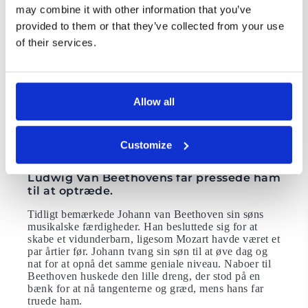
Offentlig statue af Ludwig van Beethoven i Bonn.
may combine it with other information that you’ve
Monumentet blev afsløret i 1845, og i ceremonien
provided to them or that they’ve collected from your use
deltog den preussiske konge Friedrich Wilhelm IV. ,
of their services.
Dronning Victoria af England samt den tyske
opdagelsesrejsende og naturvidenskabsmand
Alexander von Humboldt.
Ludwig Van Beethoven var den tredje
Allow all
Ludwig i Beethoven-familien.
Den første var hans bedstefar, og den anden var
Beethovens ældre bror, som døde seks dage efter sin
Customize
fødsel.
Ludwig Van Beethovens far pressede ham
til at optræde.
Tidligt bemærkede Johann van Beethoven sin søns
musikalske færdigheder. Han besluttede sig for at
skabe et vidunderbarn, ligesom Mozart havde været et
par årtier før. Johann tvang sin søn til at øve dag og
nat for at opnå det samme geniale niveau. Naboer til
Beethoven huskede den lille dreng, der stod på en
bænk for at nå tangenterne og græd, mens hans far
truede ham.