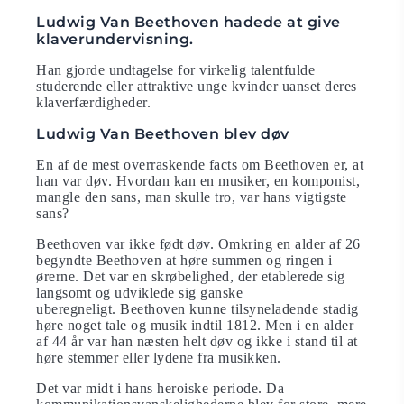
Ludwig Van Beethoven hadede at give
klaverundervisning.
Han gjorde undtagelse for virkelig talentfulde
studerende eller attraktive unge kvinder uanset deres
klaverfærdigheder.
Ludwig Van Beethoven blev døv
En af de mest overraskende facts om Beethoven er, at
han var døv. Hvordan kan en musiker, en komponist,
mangle den sans, man skulle tro, var hans vigtigste
sans?
Beethoven var ikke født døv. Omkring en alder af 26
begyndte Beethoven at høre summen og ringen i
ørerne. Det var en skrøbelighed, der etablerede sig
langsomt og udviklede sig ganske
uberegneligt. Beethoven kunne tilsyneladende stadig
høre noget tale og musik indtil 1812. Men i en alder
af 44 år var han næsten helt døv og ikke i stand til at
høre stemmer eller lydene fra musikken.
Det var midt i hans heroiske periode. Da