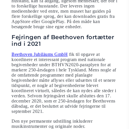
husstand, kan få adgang, ligesom mennesker, der bor i
to forskellige husstande. Der leveres ingen
medieenheder ved entre, men museet har guides på
flere forskellige sprog, der kan downloades gratis fra
AppStore eller GooglePlay. På den måde kan
besøgende bruge sine egne enheder.
Fejringen af Beethoven fortætter
ind i 2021
Beethoven Jubiläums GmbH
fik til opgave at
koordinere et interessant program med nationale
begivenheder under BTHVN2020-paraplyen for at
markere 250-årsdagen i hele Tyskland. Mens nogle af
de omfattende programmer med planlagte
begivenheder måtte aflyses eller udsættes til et senere
tidspunkt, er nogle af begivenhederne blevet
koordineret virtuelt, således de kan nydes alle steder i
verden. Selvom fejringsåret skulle afsluttes den 17.
december 2020, som er 250-årsdagen for Beethovens
dåbsdag, er det besluttet at udvide fejringerne til
september 2021.
Den nye permanente udstilling inkluderer
musikinstrumenter og originale noder.