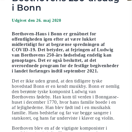
i Bonn
Udgivet den 26. maj 2020
Beethoven-Haus i Bonn er genåbnet for
offentligheden igen efter at være lukket
midlertidigt for at begrænse spredningen af
COVID-19. Det betyder, at fejringen af Ludwig
van Beethovens 250-års fødselsdag endelig kan
genoptages. Det er også besluttet, at det
overordnede program for de festlige begivenheder
i landet forlænges indtil september 2021.
Det er ikke uden grund, at den tidligere tyske
hovedstad Bonn er en kendt musikby. Bonn er nemlig
​​den berømte tyske komponist Ludwig van
Beethovens fødeby. Han kom til verden i Bonngasse-
huset i december 1770, hvor hans familie boede i en
af ​​lejlighederne. Han blev født ind i en musikalsk
familie. Hans bedstefar og far var begge sangere i
statskoret, og hans far underviste i klaver og violin.
Beethoven blev en af ​​de vigtigste komponister i