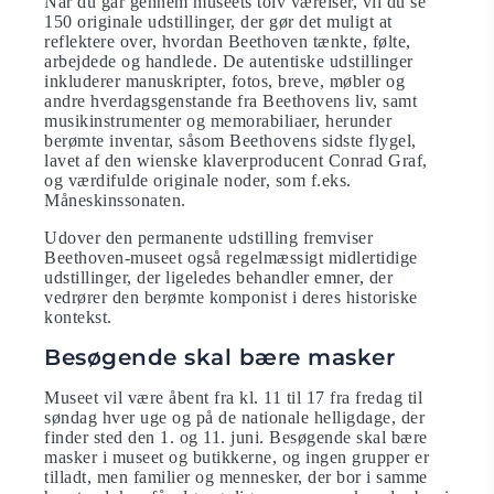
Når du går gennem museets tolv værelser, vil du se
150 originale udstillinger, der gør det muligt at
reflektere over, hvordan Beethoven tænkte, følte,
arbejdede og handlede. De autentiske udstillinger
inkluderer manuskripter, fotos, breve, møbler og
andre hverdagsgenstande fra Beethovens liv, samt
musikinstrumenter og memorabiliaer, herunder
berømte inventar, såsom Beethovens sidste flygel,
lavet af den wienske klaverproducent Conrad Graf,
og værdifulde originale noder, som f.eks.
Måneskinssonaten.
Udover den permanente udstilling fremviser
Beethoven-museet også regelmæssigt midlertidige
udstillinger, der ligeledes behandler emner, der
vedrører den berømte komponist i deres historiske
kontekst.
Besøgende skal bære masker
Museet vil være åbent fra kl. 11 til 17 fra fredag ​​til
søndag hver uge og på de nationale helligdage, der
finder sted den 1. og 11. juni. Besøgende skal bære
masker i museet og butikkerne, og ingen grupper er
tilladt, men familier og mennesker, der bor i samme