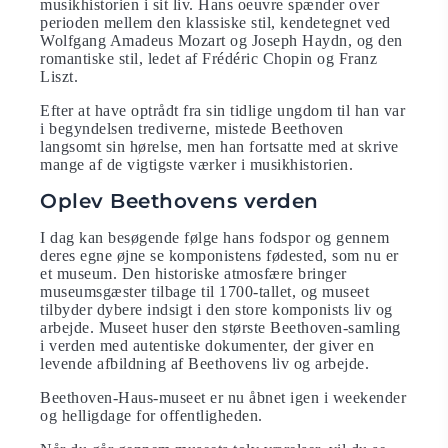
musikhistorien i sit liv. Hans oeuvre spænder over
perioden mellem den klassiske stil, kendetegnet ved
Wolfgang Amadeus Mozart og Joseph Haydn, og den
romantiske stil, ledet af Frédéric Chopin og Franz
Liszt.
Efter at have optrådt fra sin tidlige ungdom til han var
i begyndelsen trediverne, mistede Beethoven
langsomt sin hørelse, men han fortsatte med at skrive
mange af de vigtigste værker i musikhistorien.
Oplev Beethovens verden
I dag kan besøgende følge hans fodspor og gennem
deres egne øjne se komponistens fødested, som nu er
et museum. Den historiske atmosfære bringer
museumsgæster tilbage til 1700-tallet, og museet
tilbyder dybere indsigt i den store komponists liv og
arbejde. Museet huser den største Beethoven-samling
i verden med autentiske dokumenter, der giver en
levende afbildning af Beethovens liv og arbejde.
Beethoven-Haus-museet er nu åbnet igen i weekender
og helligdage for offentligheden.