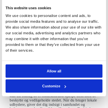
genstande, du allerede ejer. Hvis du har brug for nyt,
så køb da produkter fra virksomheder med plus på
This website uses cookies
klimakontoen. Fra rygsække til solcreme kan du finde
virksomheder, der efterlader et minimalt miljømæssigt
We use cookies to personalise content and ads, to
aftryk, så du kan gøre din egen lille indsats for at
provide social media features and to analyse our traffic.
skade jorden mindst muligt.Du kan med fordel også
We also share information about your use of our site with
opbygge dit eget lille lager af genanvendelige
genstande. Vandflasker til engangsbrug kan være
our social media, advertising and analytics partners who
svært at undgå, især i områder, hvor vandet ikke er
may combine it with other information that you’ve
sikkert at drikke. Du kan købe genanvendelige flasker
provided to them or that they’ve collected from your use
med indbyggede filtre, men kontroller, at den, du
køber, er testet og passer til din destination.
of their services.
Fordelene ved mindful
rejser
Allow all
Mindful rejse er en anden sindstilstand. Først kan det
virke som langt mere arbejde, men det fører til meget
rigere rejseoplevelser. At kende en destination –
Customize
inklusive dens gode og dårlige sider – hjælper med at
sætte dine oplevelser i større perspektiv. Derudover
kan dit bidrag til et lokalsamfund hjælpe dem med at
beskytte og vedligeholde stedet. Når du bruger lokale
udbydere, giver det dig indsigt i samfundet og