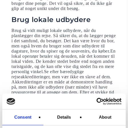
bruger dine penge. Det vil også sikre, at du ikke går
glip af noget unikt under dit besøg.
Brug lokale udbydere
Brug så vidt muligt lokale udbydere, når du
planlægger din rejse. Så sikrer du, at du lægger penge
i det samfund, du besøger. Det kan være hvor du bor,
men også hvem du bruger som dine udbydere til
dagsture, hvor du spiser og de souvenirs, du køber.En
lokal operatør betaler sig desuden, når det kommer til
lokal viden. De kender stedet bedre end nogen anden
turistguide, og de kan ofte vise dig stedet fra en mere
personlig vinkel.Se efter bæredygtige
rejseakkrediteringer, men vær ikke en slave af dem.
Akkrediteringer er en måde at demonstrere handling
på, men ikke alle udbydere (især mindre) vil have
ressourcerne til at ansøge om dem. Efter et stykke tid
får du en fornemmelse for, hvad du kan forvente af en
udbyder.
Gennemgå dit grej
Consent
Details
About
Reducer dit forbrug når du rejser og brug i stedet