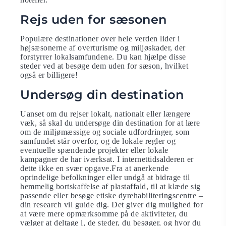
Rejs uden for sæsonen
Populære destinationer over hele verden lider i
højsæsonerne af overturisme og miljøskader, der
forstyrrer lokalsamfundene. Du kan hjælpe disse
steder ved at besøge dem uden for sæson, hvilket
også er billigere!
Undersøg din destination
Uanset om du rejser lokalt, nationalt eller længere
væk, så skal du undersøge din destination for at lære
om de miljømæssige og sociale udfordringer, som
samfundet står overfor, og de lokale regler og
eventuelle spændende projekter eller lokale
kampagner de har iværksat. I internettidsalderen er
dette ikke en svær opgave.Fra at anerkende
oprindelige befolkninger eller undgå at bidrage til
hemmelig bortskaffelse af plastaffald, til at klæde sig
passende eller besøge etiske dyrehabiliteringscentre –
din research vil guide dig. Det giver dig mulighed for
at være mere opmærksomme på de aktiviteter, du
vælger at deltage i, de steder, du besøger, og hvor du