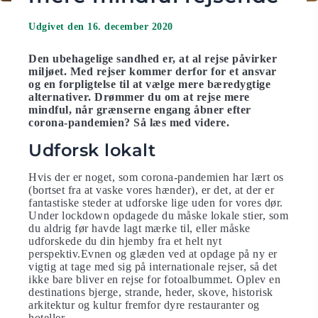
Udgivet den 16. december 2020
Den ubehagelige sandhed er, at al rejse påvirker
miljøet. Med rejser kommer derfor for et ansvar
og en forpligtelse til at vælge mere bæredygtige
alternativer. Drømmer du om at rejse mere
mindful, når grænserne engang åbner efter
corona-pandemien? Så læs med videre.
Udforsk lokalt
Hvis der er noget, som corona-pandemien har lært os
(bortset fra at vaske vores hænder), er det, at der er
fantastiske steder at udforske lige uden for vores dør.
Under lockdown opdagede du måske lokale stier, som
du aldrig før havde lagt mærke til, eller måske
udforskede du din hjemby fra et helt nyt
perspektiv.Evnen og glæden ved at opdage på ny er
vigtig at tage med sig på internationale rejser, så det
ikke bare bliver en rejse for fotoalbummet. Oplev en
destinations bjerge, strande, heder, skove, historisk
arkitektur og kultur fremfor dyre restauranter og
hoteller.