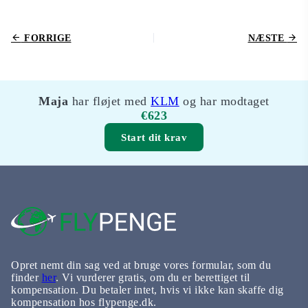
FORRIGE
NÆSTE
Maja
har fløjet med
KLM
og har modtaget
€623
Start dit krav
Opret nemt din sag ved at bruge vores formular, som du
finder
her
. Vi vurderer gratis, om du er berettiget til
kompensation. Du betaler intet, hvis vi ikke kan skaffe dig
kompensation hos flypenge.dk.