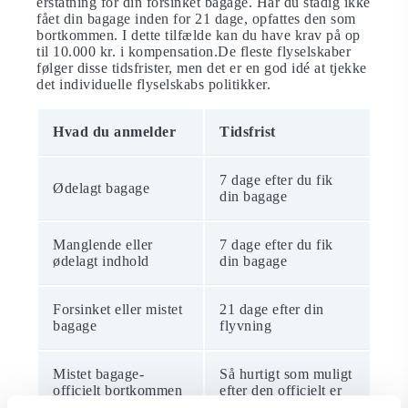
erstatning for din forsinket bagage. Har du stadig ikke
fået din bagage inden for 21 dage, opfattes den som
bortkommen. I dette tilfælde kan du have krav på op
til 10.000 kr. i kompensation.De fleste flyselskaber
følger disse tidsfrister, men det er en god idé at tjekke
det individuelle flyselskabs politikker.
Hvad du anmelder
Tidsfrist
7 dage efter du fik
Ødelagt bagage
din bagage
Manglende eller
7 dage efter du fik
ødelagt indhold
din bagage
Forsinket eller mistet
21 dage efter din
bagage
flyvning
Mistet bagage-
Så hurtigt som muligt
officielt bortkommen
efter den officielt er
efter 21 dage
bortkommen