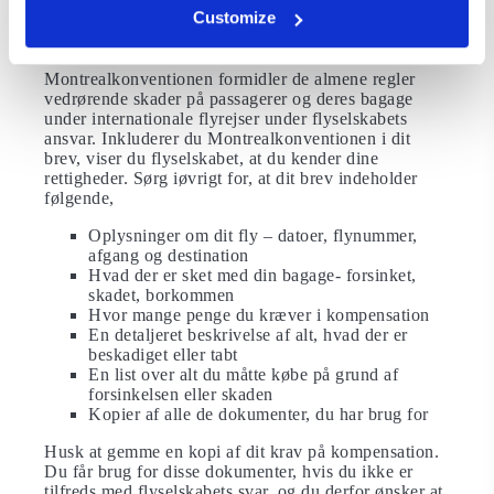
brev til flyselskabets kundeserviceafdeling.
Customize
I brevet skal du skrive, at du kræver kompensation i
henhold til
Montrealkonventionen
.
Montrealkonventionen formidler de almene regler
vedrørende skader på passagerer og deres bagage
under internationale flyrejser under flyselskabets
ansvar. Inkluderer du Montrealkonventionen i dit
brev, viser du flyselskabet, at du kender dine
rettigheder. Sørg iøvrigt for, at dit brev indeholder
følgende,
Oplysninger om dit fly – datoer, flynummer,
afgang og destination
Hvad der er sket med din bagage- forsinket,
skadet, borkommen
Hvor mange penge du kræver i kompensation
En detaljeret beskrivelse af alt, hvad der er
beskadiget eller tabt
En list over alt du måtte købe på grund af
forsinkelsen eller skaden
Kopier af alle de dokumenter, du har brug for
Husk at gemme en kopi af dit krav på kompensation.
Du får brug for disse dokumenter, hvis du ikke er
tilfreds med flyselskabets svar, og du derfor ønsker at