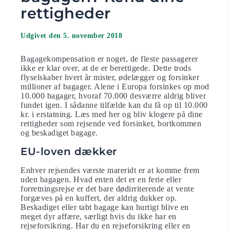
rettigheder
Udgivet den 5. november 2018
Bagagekompensation er noget, de fleste passagerer
ikke er klar over, at de er berettigede. Dette trods
flyselskaber hvert år mister, ødelægger og forsinker
millioner af bagager. Alene i Europa forsinkes op mod
10.000 bagager, hvoraf 70.000 desværre aldrig bliver
fundet igen. I sådanne tilfælde kan du få op til 10.000
kr. i erstatning. Læs med her og bliv klogere på dine
rettigheder som rejsende ved forsinket, bortkommen
og beskadiget bagage.
EU-loven dækker
Enhver rejsendes værste mareridt er at komme frem
uden bagagen. Hvad enten det er en ferie eller
forretningsrejse er det bare dødirriterende at vente
forgæves på en kuffert, der aldrig dukker op.
Beskadiget eller tabt bagage kan hurtigt blive en
meget dyr affære, særligt hvis du ikke har en
rejseforsikring. Har du en rejseforsikring eller en