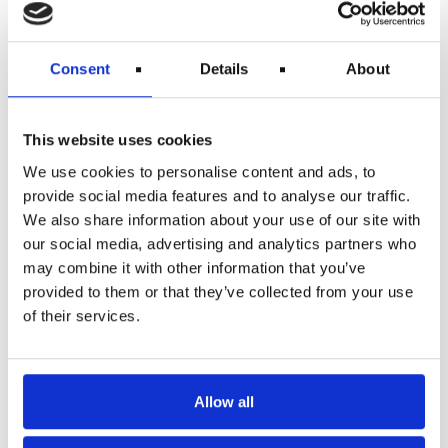
Vigtige dokumenter
Consent
Details
About
Spørg flyselskabet, hvilke dokumenter du skal bruge.
De vil normalt forvente, at du har;
This website uses cookies
Dit boardingkort
Dine bagageetiketter(herunder stregkode og
We use cookies to personalise content and ads, to
bagagenummer)
provide social media features and to analyse our traffic.
Bevis på at du rapporterede problemet, herunder
din PIR-formular eller brev og email til
We also share information about your use of our site with
flyselskabet
our social media, advertising and analytics partners who
Kvitteringer for dine udgifter grundet
may combine it with other information that you’ve
forsinkelsen eller skaden
Fotos af eventuelle skader på din bagage eller
provided to them or that they’ve collected from your use
eventuelle udgifter fra reparationer af ødelagt
of their services.
indhold
Lav en ordentlig klage
Spørg flyselskabet, hvordan de ønsker, at du sender
Allow all
dit krav på kompensation. Har de ikke et
ansøgningsskema, skal du sandsynligvis skrive et