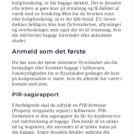
boligforsikring, er din bagage dækket. Det er desuden
ofte lettere at gøre krav på erstatning og få dækket al
værdi med en forsikring.Men har du hverken rejse-
eller boligforsikring, så er der håb forud. EU-loven
dækker heldigvis ikke kun flyforsinkelser, aflysninger
og overbookinger, men også din ret til erstatning, hvis
din indchecket bagage forsvinder eller ankommer
skadet.
Anmeld som det første
Du bør som det første informere flyselskabet om din
beskadiget eller forsinket bagage i lufthavnen.
Sandsynligheden for at flyselskabet godtager dit krav
på kompensation er større, hvis du allerede har været i
kontakt med dem.
PIR-sagsrapport
Efterfølgende skal du udfyldt en
PIR-formular
(Property irregularity report) i lufthavnen. PIR-
formularen er den sagsrapport du får fra kundeservice
ved indcheckning af bagage. Den består af en række
tal og bogstaver, der anvendes til at tjekke status på
din bagage. Angiv desuden detaljer omkring din