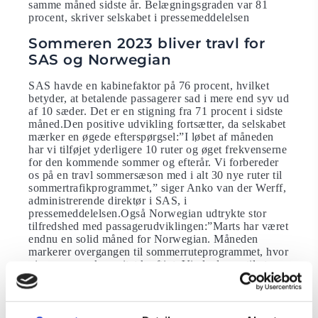
samme måned sidste år. Belægningsgraden var 81
procent, skriver selskabet i pressemeddelelsen
Sommeren 2023 bliver travl for
SAS og Norwegian
SAS havde en kabinefaktor på 76 procent, hvilket
betyder, at betalende passagerer sad i mere end syv ud
af 10 sæder. Det er en stigning fra 71 procent i sidste
måned.Den positive udvikling fortsætter, da selskabet
mærker en øgede efterspørgsel:”I løbet af måneden
har vi tilføjet yderligere 10 ruter og øget frekvenserne
for den kommende sommer og efterår. Vi forbereder
os på en travl sommersæson med i alt 30 nye ruter til
sommertrafikprogrammet,” siger Anko van der Werff,
administrerende direktør i SAS, i
pressemeddelelsen.Også Norwegian udtrykte stor
tilfredshed med passagerudviklingen:”Marts har været
endnu en solid måned for Norwegian. Måneden
markerer overgangen til sommerruteprogrammet, hvor
vi øger vores kapacitet kraftigt. Vi glæder os til at
byde et stort antal passagerer velkommen ombord i
løbet af de kommende måneder,” siger Geir Karlsen,
administrerende direktør i Norwegian, i
pressemeddelelsen.Karlsen fremhæver også