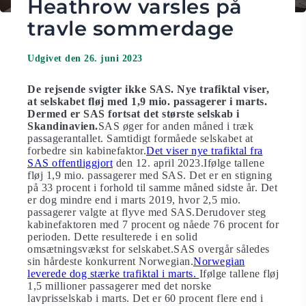
Heathrow varsles på
travle sommerdage
Udgivet den 26. juni 2023
De rejsende svigter ikke SAS. Nye trafiktal viser,
at selskabet fløj med 1,9 mio. passagerer i marts.
Dermed er SAS fortsat det største selskab i
Skandinavien.
SAS øger for anden måned i træk
passagerantallet. Samtidigt formåede selskabet at
forbedre sin kabinefaktor.
Det viser nye trafiktal fra
SAS offentliggjort
den 12. april 2023.Ifølge tallene
fløj 1,9 mio. passagerer med SAS. Det er en stigning
på 33 procent i forhold til samme måned sidste år. Det
er dog mindre end i marts 2019, hvor 2,5 mio.
passagerer valgte at flyve med SAS.Derudover steg
kabinefaktoren med 7 procent og nåede 76 procent for
perioden. Dette resulterede i en solid
omsætningsvækst for selskabet.SAS overgår således
sin hårdeste konkurrent Norwegian.
Norwegian
leverede dog stærke trafiktal i marts.
Ifølge tallene fløj
1,5 millioner passagerer med det norske
lavprisselskab i marts. Det er 60 procent flere end i