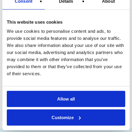
Consent
Details
About
Norwegians betydeligt højere bookingtal, som, ifølge
ham, indikerer, at vi går ind i en travl sommer med
høj e efterspørgsel på flyrejser.I marts havde
Norwegian i gennemsnit 67 fly i drift, og 99,2 procent
This website uses cookies
af ruteflyvningerne blev gennemført.Med årets
sommerprogram tilbyder Norwegian mere end 300
We use cookies to personalise content and ads, to
ruter til 114 destinationer, heriblandt en stribe helt nye
provide social media features and to analyse our traffic.
rejsemål.
Læs også om sommerens rejsekaos fortsætter
We also share information about your use of our site with
i de europæiske lufthavne i 2023.
our social media, advertising and analytics partners who
Del dette indlæg:
may combine it with other information that you’ve
provided to them or that they’ve collected from your use
of their services.
Allow all
FORRIGE
NÆSTE
Customize