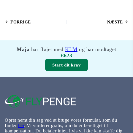
FORRIGE
NÆSTE
Maja
har fløjet med
KLM
og har modtaget
€623
Start dit krav
Opret nemt din sag ved at bruge vores formular, som du
finder
her
. Vi vurderer gratis, om du er berettiget til
kompensation. Du betaler intet, hvis vi ikke kan skaffe dig