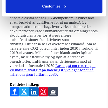
stigende pres fra forbrugere og forskere for at finde
måder, hvorpå flyrejser kan dekarboniseres. Dette
Customize
med begrænset succes.Lufthansa er blot et af mange
andre luftfartsselskaber, der allerede tilbyder kunderne
at betale ekstra for at CO2-kompensere, hvilket blot
er en brøkdel af udgifterne for at nå målet.CO2-
kompensation er et tiltag, hvor virksomheder eller
enkeltpersoner køber klimakreditter fra ordninger som
skovbrugsplantager for at neutralisere
kulstofemissioner fra aktiviteter som
flyvning.Lufthansa har et overordnet klimamål om at
halvere sine CO2-udledninger inden 2030 i forhold til
2019-niveauet. Målet omfatter blandt andet køb af
nyere, mere effektive fly og køb af alternative
brændstoffer. Lufthansa sigter derigennem mod at
være kulstofneutrale i 2050.
Læs også om regeringen
vil indføre flyafgift på indenrigsflyvninger for at nå
målet om grøn luftfart i 2030.
Del dette indlæg: