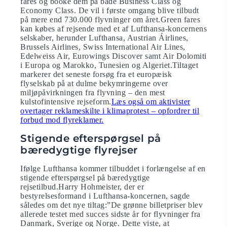
fares og booke dem på både Business Class og
Economy Class. De vil i første omgang blive tilbudt
på mere end 730.000 flyvninger om året.Green fares
kan købes af rejsende med et af Lufthansa-koncernens
selskaber, herunder Lufthansa, Austrian Áirlines,
Brussels Airlines, Swiss International Air Lines,
Edelweiss Air, Eurowings Discover samt Air Dolomiti
i Europa og Marokko, Tunesien og Algeriet.Tiltaget
markerer det seneste forsøg fra et europæisk
flyselskab på at dulme bekymringerne over
miljøpåvirkningen fra flyvning – den mest
kulstofintensive rejseform.
Læs også om aktivister
overtager reklameskilte i klimaprotest – opfordrer til
forbud mod flyreklamer.
Stigende efterspørgsel på
bæredygtige flyrejser
Ifølge Lufthansa kommer tilbuddet i forlængelse af en
stigende efterspørgsel på bæredygtige
rejsetilbud.Harry Hohmeister, der er
bestyrelsesformand i Lufthansa-koncernen, sagde
således om det nye tiltag:”De grønne billetpriser blev
allerede testet med succes sidste år for flyvninger fra
Danmark, Sverige og Norge. Dette viste, at