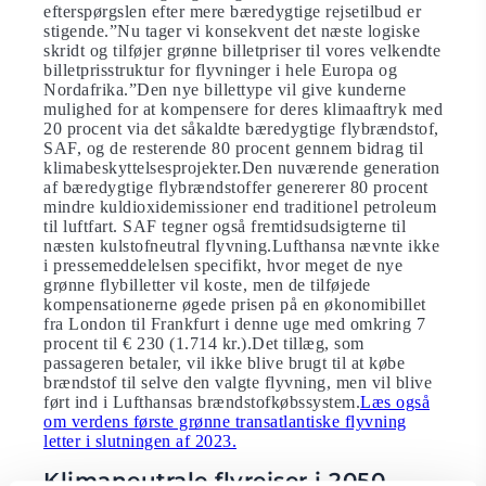
efterspørgslen efter mere bæredygtige rejsetilbud er
stigende.”Nu tager vi konsekvent det næste logiske
skridt og tilføjer grønne billetpriser til vores velkendte
billetprisstruktur for flyvninger i hele Europa og
Nordafrika.”Den nye billettype vil give kunderne
mulighed for at kompensere for deres klimaaftryk med
20 procent via det såkaldte bæredygtige flybrændstof,
SAF, og de resterende 80 procent gennem bidrag til
klimabeskyttelsesprojekter.Den nuværende generation
af bæredygtige flybrændstoffer genererer 80 procent
mindre kuldioxidemissioner end traditionel petroleum
til luftfart. SAF tegner også fremtidsudsigterne til
næsten kulstofneutral flyvning.Lufthansa nævnte ikke
i pressemeddelelsen specifikt, hvor meget de nye
grønne flybilletter vil koste, men de tilføjede
kompensationerne øgede prisen på en økonomibillet
fra London til Frankfurt i denne uge med omkring 7
procent til € 230 (1.714 kr.).Det tillæg, som
passageren betaler, vil ikke blive brugt til at købe
brændstof til selve den valgte flyvning, men vil blive
ført ind i Lufthansas brændstofkøbssystem.
Læs også
om verdens første grønne transatlantiske flyvning
letter i slutningen af 2023.
Klimaneutrale flyrejser i 2050