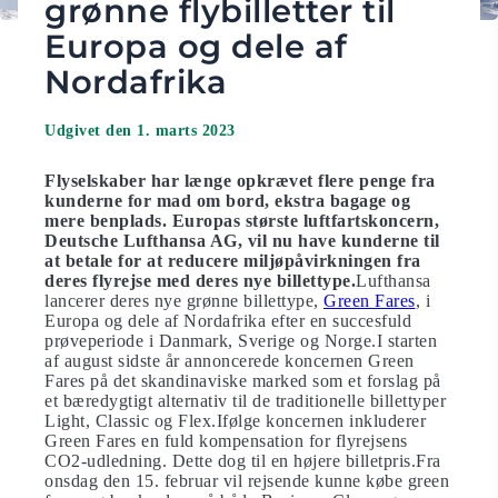
grønne flybilletter til
Europa og dele af
Nordafrika
Udgivet den 1. marts 2023
Flyselskaber har længe opkrævet flere penge fra
kunderne for mad om bord, ekstra bagage og
mere benplads. Europas største luftfartskoncern,
Deutsche Lufthansa AG, vil nu have kunderne til
at betale for at reducere miljøpåvirkningen fra
deres flyrejse med deres nye billettype.
Lufthansa
lancerer deres nye grønne billettype,
Green Fares
, i
Europa og dele af Nordafrika efter en succesfuld
prøveperiode i Danmark, Sverige og Norge.I starten
af august sidste år annoncerede koncernen Green
Fares på det skandinaviske marked som et forslag på
et bæredygtigt alternativ til de traditionelle billettyper
Light, Classic og Flex.Ifølge koncernen inkluderer
Green Fares en fuld kompensation for flyrejsens
CO2-udledning. Dette dog til en højere billetpris.Fra
onsdag den 15. februar vil rejsende kunne købe green