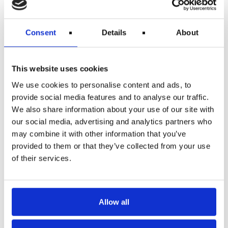
Sagt på en anden måde så kunne flyselskabet ikke
have forudset ellerforhindret forsinkelsen eller
aflysningen, selv når alle rimeligeforanstaltninger blev
Consent
Details
About
truffet. Når flyselskabet bruger udtrykket
ekstraordinæreomstændigheder, betyder det dermed,
at flyselskabet ikke skal betalekompensation til
passagererne for flyforsinkelser og aflysninger.
This website uses cookies
Disse omstændigheder inkluderer blandt
We use cookies to personalise content and ads, to
andet:
provide social media features and to analyse our traffic.
Dårlige vejrforhold
We also share information about your use of our site with
Politisk ustabilitet
our social media, advertising and analytics partners who
Bane-lukninger
may combine it with other information that you’ve
Bird Strike
Medicinske nødsituationer
provided to them or that they’ve collected from your use
Ulovlig arbejdsnedlægning
of their services.
ATC-restriktioner
Strejke
Vær opmærksom på at det er en ufuldstændig liste, og
der kan være andre situationer, der kategoriserer sig
Allow all
som ekstraordinære. En ting at bemærke er, at
uforudsete tekniske problemer ikke længere betragtes
som ekstraordinære omstændigheder, hvis