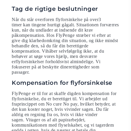
Tag de rigtige beslutninger
Når du står overforen flyforsinkelse på over3
timer kan tingene hurtigt gågalt. Situationen forværres
kun, når du undlader at indsende dit krav
påkompensation. Hos FlyPenge stræber vi efter at
give dig klarhedomkring din situation, og ikke mindst
behandle den, så du får din berettigede
kompensation. Vihåber selvfølgelig ikke, at du
behøver at søge vores hjælp, men desværre
erflyforsinkelser forholdsvist almindelige. Vi
fokuserer på at beskytte dinerettigheder som
passager.
Kompensation for flyforsinkelse
FlyPenge er til for at skaffe digden kompensation for
flyforsinkelse, du er berettiget til. Vi arbejder ud
fraprincippet om No cure No pay, hvilket betyder, at
det kun koster noget, hvis vivinder sagen. Du får
aldrig en regning fra os, hvis vi ikke vinder
sagen. Vitager os af alt papirarbejdet,
kommunikationen med flyselskabet, og vi tagerdem
endda i retten, hvis de nægter at betale din