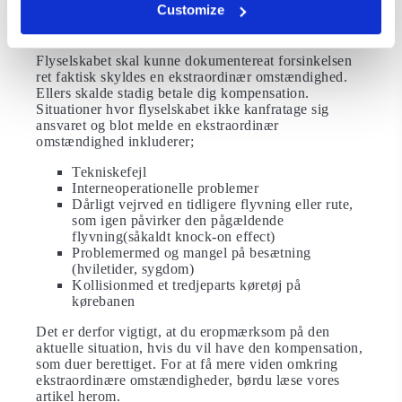
Customize
din flyvning er forsinket i over 3 timer. Du kan i disse
situationer derfor kræve kompensation.
Flyselskabet skal kunne dokumentereat forsinkelsen
ret faktisk skyldes en ekstraordinær omstændighed.
Ellers skalde stadig betale dig kompensation.
Situationer hvor flyselskabet ikke kanfratage sig
ansvaret og blot melde en ekstraordinær
omstændighed inkluderer;
Tekniskefejl
Interneoperationelle problemer
Dårligt vejrved en tidligere flyvning eller rute,
som igen påvirker den pågældende
flyvning(såkaldt knock-on effect)
Problemermed og mangel på besætning
(hviletider, sygdom)
Kollisionmed et tredjeparts køretøj på
kørebanen
Det er derfor vigtigt, at du eropmærksom på den
aktuelle situation, hvis du vil have den kompensation,
som duer berettiget. For at få mere viden omkring
ekstraordinære omstændigheder, børdu læse vores
artikel herom.