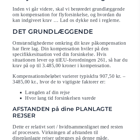
Inden vi går videre, skal vi berøredet grundlæggende
om kompensation for flyforsinkelse, og hvordan du
kan indgiveet krav … Lad os dykke ned i reglerne.
DET GRUNDLÆGGENDE
Omstændighederne omkring dit krav påkompensation
har flere lag. Din kompensation hviler på den
specifikkesituation ved din forsinkelse. Hvis
situationen lever op tilEU-forordningen 261, så har du
krav på op til 3.485,00 kroner i kompensation.
Kompensationsbeløbet varierer typiskfra 907,50 kr. –
3485,00 kr., hvor de to vigtigste faktorer er:
Længden af ​​din rejse
Hvor lang tid forsinkelsen varede
AFSTANDEN på dine PLANLAGTE
REJSER
Dette er relativt sort / hvidtsammenlignet med resten
af ​​processen. Virkningen af ​​afstanden til
dineplanlagte rejser udregnes på denne måde.