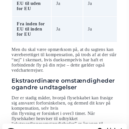
EU til uden
Ja
Ja
for EU
Fra inden for
EU til inden
Ja
Ja
for EU
Men du skal være opmærksom på, at du sagtens kan
væreberettiget til kompensation, på trods af at der står
“nej” i skemaet, hvis dueksempelvis har haft et
forbindende fly på din rejse – dette gælder også
vedcharterrejser.
Ekstraordinære omstændigheder
ogandre undtagelser
Der er stadig måder, hvorpå flyselskabet kan frasige
sig ansvaret forforsinkelsen, og dermed dit krav på
kompensation, selv hvis
din flyvning er forsinket i over3 timer. Når
flyselskaber henviser til udtrykket
“ekstraordinæreomstændigheder” er årsagen til
afbrydelsen uden for flyselskabets magt ogkontrol.