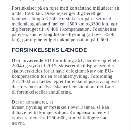
Forsinkelser på en rejse med kortafstand inkluderer alt
under 1500 km. Disse rejser gør dig berettiget
kompensationpå € 250. Forsinkelser på rejser med
mellemlang afstand mellem 1500 km og3500 km, gør
dig berettiget til i € 400 i kompensation. Forsinkelser
pårejser, som er langdistanceflyvning (alt over 3500
km), gør dig berettiget enkompensation på € 600.
FORSINKELSENS LÆNGDE
Den nuværende EU-forordning 261, derblev oprettet i
2004 og styrket i 2015, skitserer de tidsgrænser, der
skaloverskrides for at have et legitimt krav om EU-
kompensation for en forsinketflyvning. Forordning
261/2004 om fælles regler for erstatningskrav, oghvad
der forventes af flyselskaber i en situation, der fører
til forsinkelseeller annullering.
Det er konstateret, at
hvisen flyvning er forsinket i over 3 timer, så kan
duhave ret til kompensation. Kompensationen vil
typisk variere fra €250-600, som vi tidligere har
nævnt.