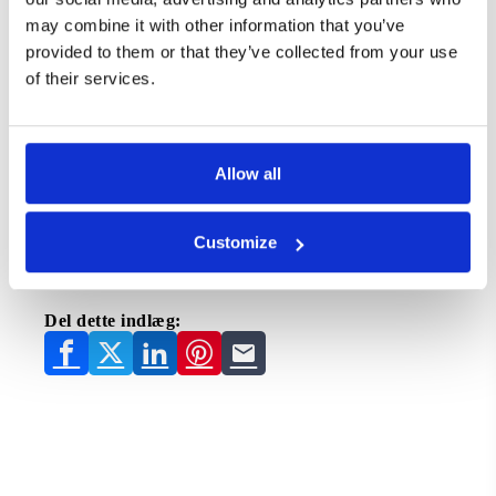
grænser, hvilket efterlader størstedelen af
may combine it with other information that you’ve
emissionerne fra europæiske lufthavne helt overset.
provided to them or that they’ve collected from your use
Ifølge Dardenne bør alle flyvninger indgå i den
Europæiske Unions emissionshandelssystem, ikke
of their services.
kun dem inden for Europa.”Vi kan nu se det
alarmerende omfang af lufthavnsemissioner, og det er
klart, at luftfartssektoren ikke gør nok for at bremse
dens forurening. Vi kan ikke retfærdiggøre
Allow all
lufthavnsudvidelse i denne tid med klimakrise,
”tilføjede hun.Af de 348 lufthavne i Europa tegner
kun 10 sig for 42 % af regionens CO2 -emissioner til
passagerer. 4 af disse 10 lufthavne ligger i
Customize
Storbritannien og Tyskland.
Læs også om nyt kraftigt
batteri kan give os fly, der ikke forurener.
Del dette indlæg: