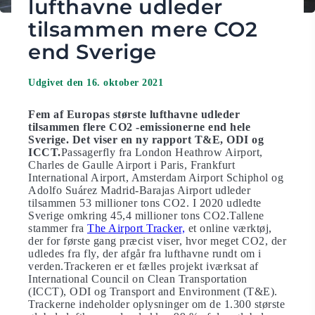
lufthavne udleder
tilsammen mere CO2
end Sverige
Udgivet den 16. oktober 2021
Fem af Europas største lufthavne udleder
tilsammen flere CO2 -emissionerne end hele
Sverige. Det viser en ny rapport T&E, ODI og
ICCT.
Passagerfly fra London Heathrow Airport,
Charles de Gaulle Airport i Paris, Frankfurt
International Airport, Amsterdam Airport Schiphol og
Adolfo Suárez Madrid-Barajas Airport udleder
tilsammen 53 millioner tons CO2. I 2020 udledte
Sverige omkring 45,4 millioner tons CO2.Tallene
stammer fra
The Airport Tracker,
et online værktøj,
der for første gang præcist viser, hvor meget CO2, der
udledes fra fly, der afgår fra lufthavne rundt om i
verden.Trackeren er et fælles projekt iværksat af
International Council on Clean Transportation
(ICCT), ODI og Transport and Environment (T&E).
Trackerne indeholder oplysninger om de 1.300 største