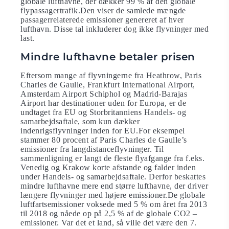
globale lufthavne, der dækker 99 % af den globale
flypassagertrafik.Den viser de samlede mængde
passagerrelaterede emissioner genereret af hver
lufthavn. Disse tal inkluderer dog ikke flyvninger med
last.
Mindre lufthavne betaler prisen
Eftersom mange af flyvningerne fra Heathrow, Paris
Charles de Gaulle, Frankfurt International Airport,
Amsterdam Airport Schiphol og Madrid-Barajas
Airport har destinationer uden for Europa, er de
undtaget fra EU og Storbritanniens Handels- og
samarbejdsaftale, som kun dækker
indenrigsflyvninger inden for EU.For eksempel
stammer 80 procent af Paris Charles de Gaulle’s
emissioner fra langdistanceflyvninger. Til
sammenligning er langt de fleste flyafgange fra f.eks.
Venedig og Krakow korte afstande og falder inden
under Handels- og samarbejdsaftale. Derfor beskattes
mindre lufthavne mere end større lufthavne, der driver
længere flyvninger med højere emissioner.De globale
luftfartsemissioner voksede med 5 % om året fra 2013
til 2018 og nåede op på 2,5 % af de globale CO2 –
emissioner. Var det et land, så ville det være den 7.