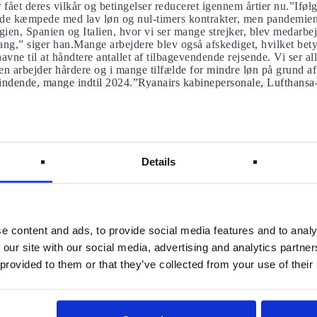
 fået deres vilkår og betingelser reduceret igennem årtier nu.”Iføl
rede kæmpede med lav løn og nul-timers kontrakter, men pandemien 
lgien, Spanien og Italien, hvor vi ser mange strejker, blev medarb
ang,” siger han.Mange arbejdere blev også afskediget, hvilket betyd
avne til at håndtere antallet af tilbagevendende rejsende. Vi ser al
chen arbejder hårdere og i mange tilfælde for mindre løn på grund a
indende, mange indtil 2024.”Ryanairs kabinepersonale, Lufthansa-
easyJet har alle nævnt lav løn som deres grund til at strejke.
yanair vil have kontraktændringer
te før COVID bredte sig over verden. Problemer som endnu ikke e
ningsmand ved Unión Sindical Obrera (USO), har Ryanairs kabine
Details
overholde kontraktaftaler siden 2019.”Vi plejede at have irske kont
le om at placere alle arbejdere under spansk lov,” forklarer hun.
ønsker.”Fagforeningen beder flyselskabet om at tilpasse arbejder
te 30 dages årlig ferie, 14 helligdage om året og to ekstra betaling
e content and ads, to provide social media features and to analy
ersonale afskediget på grund af strejker
 our site with our social media, advertising and analytics partn
 provided to them or that they’ve collected from your use of their
å til, at ansatte, der er fyret på grund af tidligere strejke, genop
 at strejke. De beder derfor Ryanair om at genansætte dem tilbage i
tte afskediget, og omkring 100 står over for en disciplinærsag.