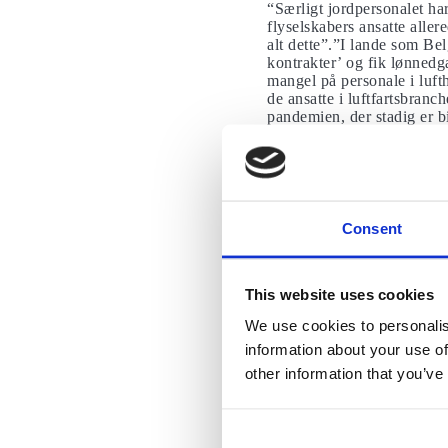
“Særligt jordpersonalet har
flyselskabers ansatte alle
alt dette”.”I lande som Be
kontrakter’ og fik lønnedg
mangel på personale i lufth
de ansatte i luftfartsbran
pandemien, der stadig er b
hos SAS og de ansatte hos 
Personalet hos R
Ryanairs problemer begynd
Lidia Arasanz, en fagfore
Consent
opfordret selskabet til at 
underskrev Ryanair en afta
implementeret de dele, de 
This website uses cookies
lov, herunder at give ansat
arbejdere modtager årligt.
We use cookies to personalis
Ryanairs kabinep
information about your use of
other information that you’ve
Fagforeningen opfordrer ogs
da de udøvede deres ret til
fagforeningen blev 11 ansa