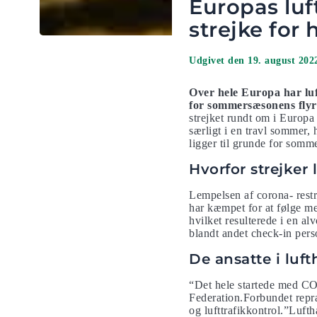
Europas luf
strejke for
Udgivet den 19. august 202
Over hele Europa har luft
for sommersæsonens flyr
strejket rundt om i Europa
særligt i en travl sommer,
ligger til grunde for somme
Hvorfor strejker
Lempelsen af ​​corona- restr
har kæmpet for at følge m
hvilket resulterede i en 
blandt andet check-in perso
De ansatte i luf
“Det hele startede med CO
Federation.Forbundet repræ
og lufttrafikkontrol.”Lufth