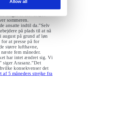
Allow all
ke meget er blevet løst
 over sommeren.
de ansatte indtil da.”Selv
rbejdere på plads til at nå
 i august på grund af løn
 for at presse på for
de større lufthavne,
e næste fem måneder.
ket har intet ændret sig. Vi
r,” siger Arasanz.”Det
, hvilke konsekvenser det
t af 5 måneders strejke fra