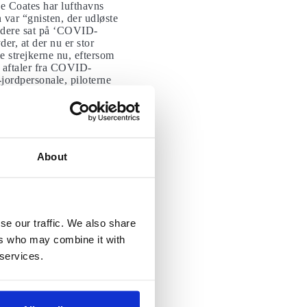
ge Coates har lufthavns
var “gnisten, der udløste
ejdere sat på ‘COVID-
er, at der nu er stor
le strejkerne nu, eftersom
f aftaler fra COVID-
jordpersonale, piloterne
r blevet håndteret. Ifølge
personale i Spanien
About
rakter, men i 2019
 “Men de har kun
nes kontrakter med spansk
er, som de fleste spanske
se our traffic. We also share
ers who may combine it with
 services.
tages. De blev afskediget,
 selskabet.Ifølge