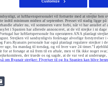
Customize
e strejker i lufthavnene denne sommer?
ntrakter skubbet selskaberne til at indlede forhandlinger, men ik
dsynligt, at lufthavnspersonalet vil fortsætte med at strejke hen
e indtil minimum midten af ​​september. Presset vil stadig ligge på 
rhandle aftaler nu, vil sommeren være forbi, når vi har antallet af a
asyJet i Spanien har allerede annonceret, at de vil strejke i ni dage
 Portugal har luftfartspersonale fra operatøren ANA planlagt strejke
ugust. Strejken vil sandsynligvis forårsage alvorlige forstyrrelser i 
g Faro.Ryanairs personale har også planlagt regulære strejker i d
ver uge, fra mandag til torsdag, og vil hver vare 24 timer.”I øjeblik
ir for at forsøge at nå frem til en aftale, men vi fik ikke noget sva
strejkekomiteen, der truede os og sagde, at de var ved at undersøge
å om Ryanair strejker: Flyrejser til og fra Spanien kan blive berør