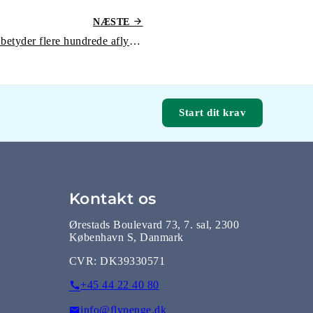
NÆSTE
Pilotstrejke hos Lufthansa betyder flere hundrede aflysninger og forsinkelser
Start dit krav
Kontakt os
Ørestads Boulevard 73, 7. sal, 2300
København S, Danmark
CVR:
DK39330571
+45 44 22 40 80
info@flypenge.dk