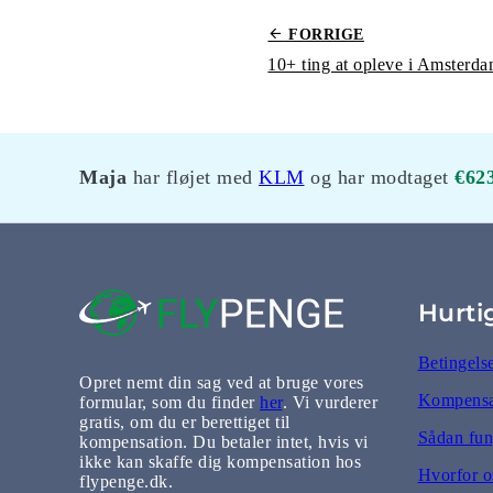
FORRIGE
10+ ting at opleve i Amsterd
Maja
har fløjet med
KLM
og har modtaget
€62
Hurti
Betingels
Opret nemt din sag ved at bruge vores
Kompensat
formular, som du finder
her
. Vi vurderer
gratis, om du er berettiget til
Sådan fun
kompensation. Du betaler intet, hvis vi
ikke kan skaffe dig kompensation hos
Hvorfor o
flypenge.dk.