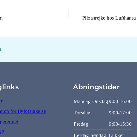
am
3
glinks
Åbningstider
er
Mandag-Onsdag
9:00-16:00
ion for flyforsinkelse
Torsdag
9:00-17:00
gerer det
Fredag
9:00-15:30
s?
Lørdag-Søndag
Lukket