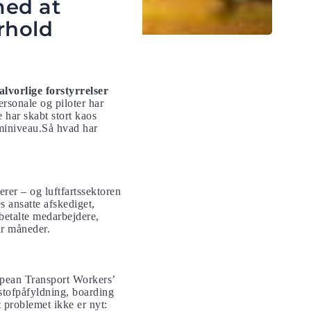
med at
rhold
lvorlige forstyrrelser
rsonale og piloter har
 har skabt stort kaos
deminiveau.Så hvad har
gerer – og luftfartssektoren
 ansatte afskediget,
betalte medarbejdere,
ar måneder.
opean Transport Workers’
dstofpåfyldning, boarding
t problemet ikke er nyt: