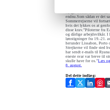
Kommer der fler
Ifølge Coates har COVID-ko
endnu.Som sådan er det san
Sommerrejserne vil fortsætt
hvis det lykkes os at genfo
disse krav.”Piloterne fra E
og dårlige arbejdsvilkår. I
lønstigninger fra 19.-21. a
herunder Lissabon, Porto o
Strejkerne vil finde sted h
har sendt e-mails til Ryana
eneste svar var breve til 
skulle have for os.”
Læs ogs
8. august.
Del dette indlæg: