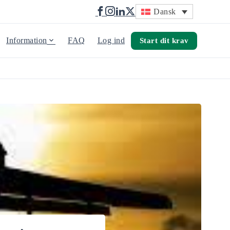
Dansk
Information
FAQ
Log ind
Start dit krav