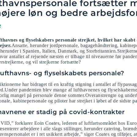
thavnspersonale fortsætter 
 højere løn og bedre arbejdsfo
2
havnes og flyselskabers personale strejket, hvilket har skabt a
ejser.
Ansatte, herunder jordpersonale, bagagehåndtering, kabinepe
 herunder i Spanien, Italien, Danmark, og Storbritannien.Strejkerne
 hvor antallet af rejsende næsten er tilbage til niveauerne før pan
rstrejkerne, og vil strejkerne fortsætte?
 lufthavns- og flyselskabets personale?
iktionerne har bidraget til en kraftig stigning i antallet af flypassa
ed.Under pandemien blev mange af lufthavnenes og flyselskabernes
alvorlig mangel på personale denne sommer.Overanstrengte og under
nale, kabinepersonale og piloter har strejket i løbet af de sidste p
thavnene er stadig på covid-kontrakter
VID,” forklarer Eoin Coates, lederen af luftfartsområdet hos Eur
senterer arbejdere i alle slags stillinger, herunder catering, bræn
avnspersonalet er i ret usikkert arbejde,” siger Coates og tilføjer, a