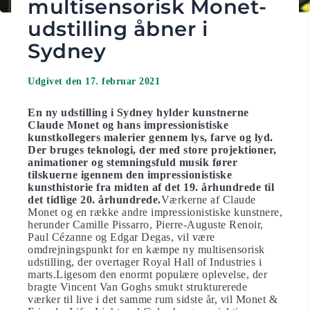
multisensorisk Monet-
udstilling åbner i
Sydney
Udgivet den 17. februar 2021
En ny udstilling i Sydney hylder kunstnerne
Claude Monet og hans impressionistiske
kunstkollegers malerier gennem lys, farve og lyd.
Der bruges teknologi, der med store projektioner,
animationer og stemningsfuld musik fører
tilskuerne igennem den impressionistiske
kunsthistorie fra midten af
det 19.
å
rhundrede til
det tidlige 20.
å
rhundrede.
Værkerne af Claude
Monet og en række andre impressionistiske kunstnere,
herunder Camille Pissarro, Pierre-Auguste Renoir,
Paul Cézanne og Edgar Degas, vil være
omdrejningspunkt for en kæmpe ny multisensorisk
udstilling, der overtager Royal Hall of Industries i
marts.Ligesom den enormt populære oplevelse, der
bragte Vincent Van Goghs smukt strukturerede
værker til live i det samme rum sidste år, vil Monet &