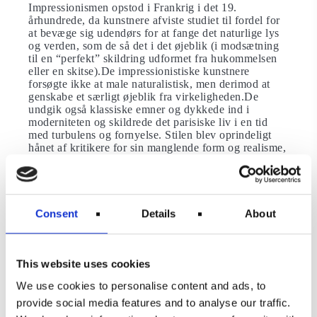
Impressionismen opstod i Frankrig i det 19.
århundrede, da kunstnere afviste studiet til fordel for
at bevæge sig udendørs for at fange det naturlige lys
og verden, som de så det i det øjeblik (i modsætning
til en “perfekt” skildring udformet fra hukommelsen
eller en skitse).De impressionistiske kunstnere
forsøgte ikke at male naturalistisk, men derimod at
genskabe et særligt øjeblik fra virkeligheden.De
undgik også klassiske emner og dykkede ind i
moderniteten og skildrede det parisiske liv i en tid
med turbulens og fornyelse. Stilen blev oprindeligt
hånet af kritikere for sin manglende form og realisme,
så kunstnerne begyndte at være vært for deres egne
udstillinger.
Consent
Details
About
”
Vidste du, at
ordet
impression
stammer fra fransk og betyder
indtryk?
This website uses cookies
We use cookies to personalise content and ads, to
Impressionisme betragtes nu som en af ​​de mest
provide social media features and to analyse our traffic.
indflydelsesrige stilarter i kunsthistorien og baner