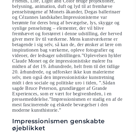
Friends, Life, Light and Color bruge projektioner,
belysning, animation, duft og lyd til at fremhæve
penselstrøgene af Monets åkander, Degas ballerinaer
og Cézannes landskaber.Impressionisterne var
berømte for deres brug af bevægelse, lys, skygge og
synlige penselstrøg – elementer, der vil blive
fremhævet og forstørret i denne udstilling, der herved
giver mere liv til værkerne. Mens kunstværkerne er
betagende i sig selv, så kan de, der ønsker at lære om
inspirationen bag værkerne, opleve fotografier og
videoer, der ledsager udstillingen.”Oplevelsen hylder
Claude Monet og de impressionistiske malere fra
midten af ​​det 19. århundrede, helt frem til det tidlige
20. århundrede, og udforsker ikke kun malerierne
selv, men også den impressionistiske kunstretning
midt i den sociale og politiske uro i tiden, ”.Sådan
sagde Bruce Peterson, grundlægger af Grande
Experiences, som er vært for begivenheden, i en
pressemeddelelse.”Impressionismen er stadig en af ​​de
mest fascinerende og elskede bevægelser i den
moderne kunsthistorie.”
Impressionismen genskabte
øjeblikket