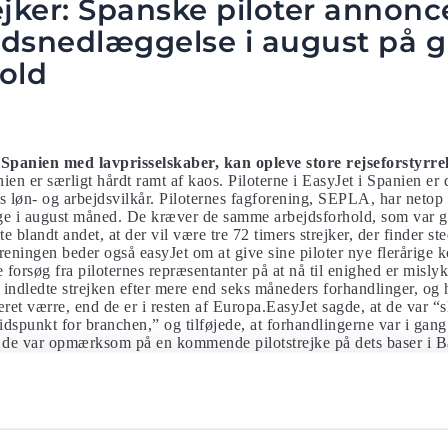
ejker: Spanske piloter annonc
jdsnedlæggelse i august på g
old
l Spanien med lavprisselskaber, kan opleve store rejseforstyrrel
en er særligt hårdt ramt af kaos. Piloterne i EasyJet i Spanien er 
es løn- og arbejdsvilkår. Piloternes fagforening, SEPLA, har netop 
age i august måned. De kræver de samme arbejdsforhold, som var 
landt andet, at der vil være tre 72 timers strejker, der finder sted 
reningen beder også easyJet om at give sine piloter nye flerårige k
le forsøg fra piloternes repræsentanter på at nå til enighed er mi
er indledte strejken efter mere end seks måneders forhandlinger, og
æret værre, end de er i resten af ​​Europa.EasyJet sagde, at de var 
tidspunkt for branchen,” og tilføjede, at forhandlingerne var i gan
 at de var opmærksom på en kommende pilotstrejke på dets baser i B
 så mange i luftfartsbranchen lige nu?
bølger af arbejdskonflikter i den travle sommersæson, hvor passager