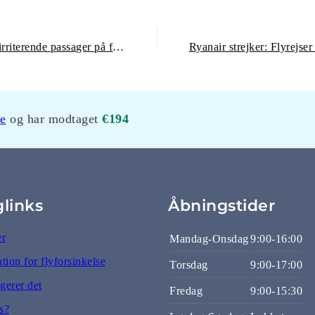
Sådan undgår du at blive den irriterende passager på flyet
le
r modtaget
og har modtaget
€582
€194
glinks
Åbningstider
er
Mandag-Onsdag
9:00-16:00
ion for flyforsinkelse
Torsdag
9:00-17:00
gerer det
Fredag
9:00-15:30
s?