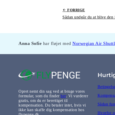
FORRIGE
Anna Sofie
Eva
har fløjet med
har fløjet med
Norwegian Air Shuttle
Norwegian Air Shutt
og ha
Hurti
Betingels
Opret nemt din sag ved at bruge vores
Kompensat
formular, som du finder
her
. Vi vurderer
gratis, om du er berettiget til
Sådan fun
kompensation. Du betaler intet, hvis vi
ikke kan skaffe dig kompensation hos
Hvorfor o
flypenge.dk.