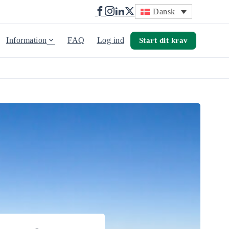
Dansk
Information
FAQ
Log ind
Start dit krav