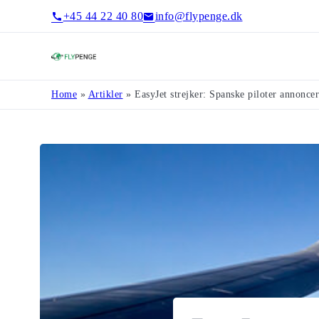
+45 44 22 40 80
info@flypenge.dk
Flypenge
Home
»
Artikler
»
EasyJet strejker: Spanske piloter annonce