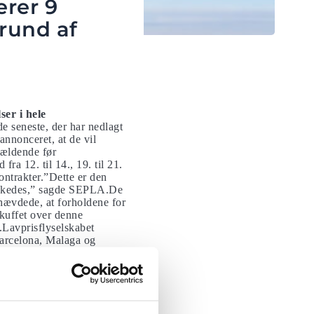
erer 9
rund af
ser i hele
de seneste, der har nedlagt
annonceret, at de vil
gældende før
fra 12. til 14., 19. til 21.
ontrakter.”Dette er den
slykkedes,” sagde SEPLA.De
 hævdede, at forholdene for
“skuffet over denne
g.Lavprisflyselskabet
arcelona, ​​Malaga og
tallet vender tilbage til