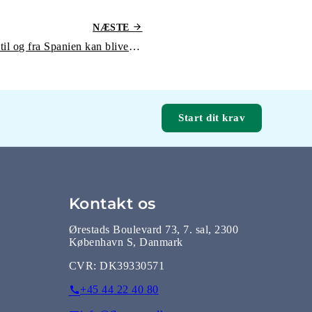
NÆSTE
Ryanair strejker: Flyrejser til og fra Spanien kan blive berørt af 5 måneders strejke fra 8. august
Start dit krav
Kontakt os
Ørestads Boulevard 73, 7. sal, 2300
København S, Danmark
CVR:
DK39330571
+45 44 22 40 80