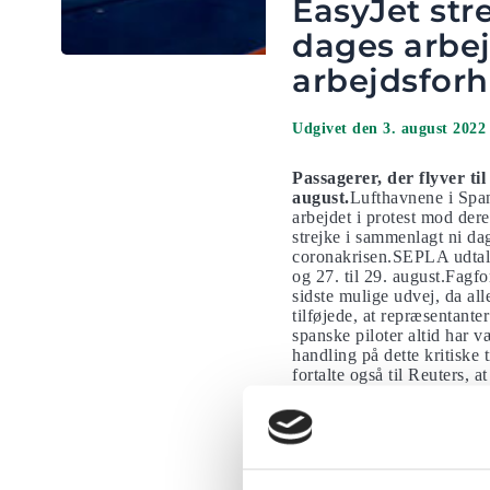
EasyJet str
dages arbe
arbejdsforh
Udgivet den 3. august 2022
Passagerer, der flyver ti
august.
Lufthavnene i Spani
arbejdet i protest mod der
strejke i sammenlagt ni d
coronakrisen.SEPLA udtalte b
og 27. til 29. august.Fagfo
sidste mulige udvej, da al
tilføjede, at repræsentant
spanske piloter altid har v
handling på dette kritiske 
fortalte også til Reuters,
Palma.
Hvorfor strejker
Flyselskaber står over for 