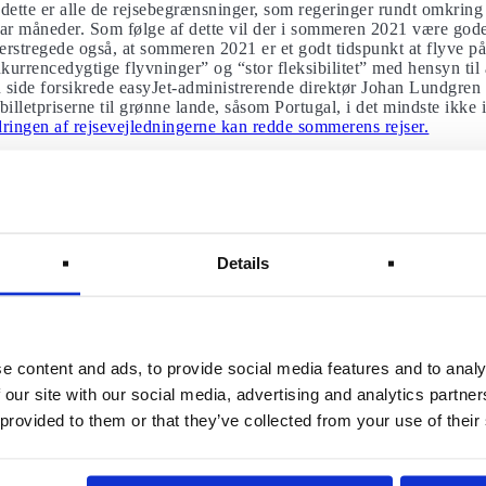
 dette er alle de rejsebegrænsninger, som regeringer rundt omkring
par måneder. Som følge af dette vil der i sommeren 2021 være god
rstregede også, at sommeren 2021 er et godt tidspunkt at flyve på
kurrencedygtige flyvninger” og “stor fleksibilitet” med hensyn til
 side forsikrede easyJet-administrerende direktør Johan Lundgren s
 billetpriserne til grønne lande, såsom Portugal, i det mindste ikk
ingen af rejsevejledningerne kan redde sommerens rejser.
re forhåbninger til næste sommersæson
yanair oplevet en markant stigning i bookinger: fra et gennemsnit 
 nu. I forbindelse med den skarpe stigning i salget udtalte O’Leary, 
suden forventer O’Leary, hvor de fleste europæiske borgere formod
Details
ng mellem oktober og marts, nemlig anden halvdel af Ryanairs reg
deres rejseforbud til fritidsrejser. Derfor kan briter nu flyve til 1
 at isolere, når de vender tilbage i Storbritannien. Blandt disse lan
nder Portugal, Spanien og Grækenland. Og med EU’s nye aftale o
r blive lukket op denne sommer 2021.
e content and ads, to provide social media features and to analy
 our site with our social media, advertising and analytics partn
or at rejse denne sommer, bør du være opmærksom på, at man i and
 provided to them or that they’ve collected from your use of their
rhindre og begrænse udbredelse af smitte med coronavirus/COVID-1
eks. være lukning af grænseovergange, tvungen karantæne og aflys
ale myndigheders anvisninger.Du bør desuden downloade
Udenrigsmi