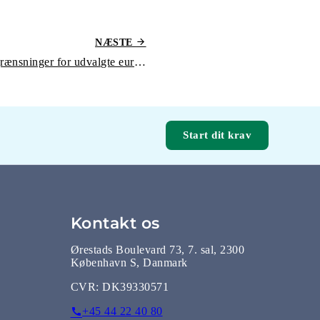
NÆSTE
Norge letter karantænebegrænsninger for udvalgte europæiske lande
Start dit krav
Kontakt os
Ørestads Boulevard 73, 7. sal, 2300
København S, Danmark
CVR:
DK39330571
+45 44 22 40 80