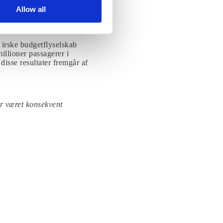
 dig eller sende dig
Allow all
 irske budgetflyselskab
millioner passagerer i
disse resultater fremgår af
ar været konsekvent