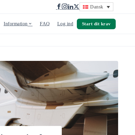
Dansk
Information
FAQ
Log ind
Start dit krav