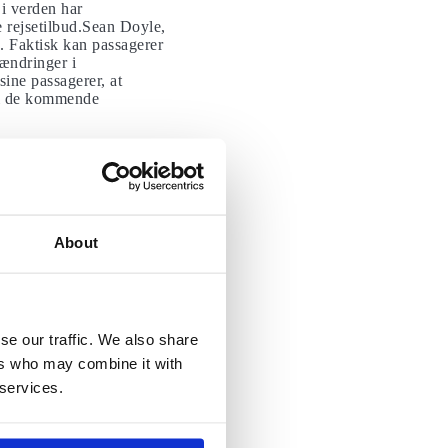
 i verden har
e rejsetilbud.Sean Doyle,
. Faktisk kan passagerer
 ændringer i
ine passagerer, at
e i de kommende
på 500.000 om ugen i april
at han er meget optimistisk
entlig er vaccineret inden
About
nskabsår.Den britiske
2 grønne lande, hvilket
de er der typiske
m Covid-pas vil turismen
se our traffic. We also share
ers who may combine it with
re lande kan indføre
 services.
9 med kort varsel.
ning af flyafgange. Du
nisteriets
app,