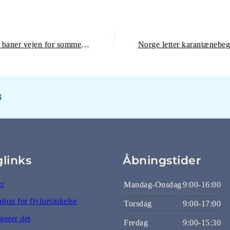
EU’s nye aftale om Covid-pas baner vejen for sommerrejser
3
glinks
Åbningstider
er
Mandag-Onsdag
9:00-16:00
ion for flyforsinkelse
Torsdag
9:00-17:00
gerer det
Fredag
9:00-15:30