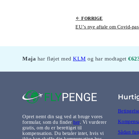
FORRIGE
Maja
har fløjet med
KLM
og har modtaget
€62
Hurti
Betingels
Opret nemt din sag ved at bruge vores
Kompensat
formular, som du finder
her
. Vi vurderer
gratis, om du er berettiget til
Sådan fun
kompensation. Du betaler intet, hvis vi
ikke kan skaffe dig kompensation hos