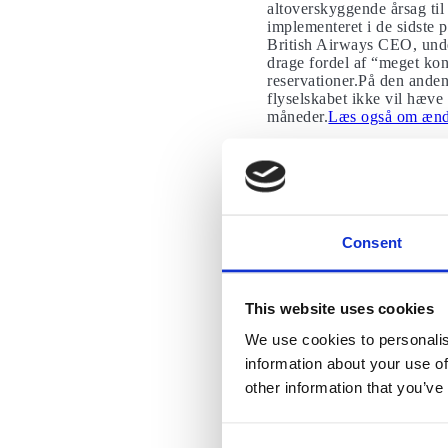
altoverskyggende årsag til
implementeret i de sidste 
British Airways CEO, unde
drage fordel af “meget kon
reservationer.På den anden
flyselskabet ikke vil hæve
måneder.
Læs også om ændr
Ryanair har sto
I de sidste par uger har R
sidste år til 1,5 millioner
i de næste par måneder.De
Consent
september, et stærkt opsvi
regering har netop ophævet 
betyder, at de ikke behøver
sommerdestinationer, heru
This website uses cookies
over hele Europa for alvo
We use cookies to personalis
information about your use of
Hvis du beslutter dig f
other information that you’ve
restriktioner for at fo
Restriktionerne kan f.
bør altid følge de lok