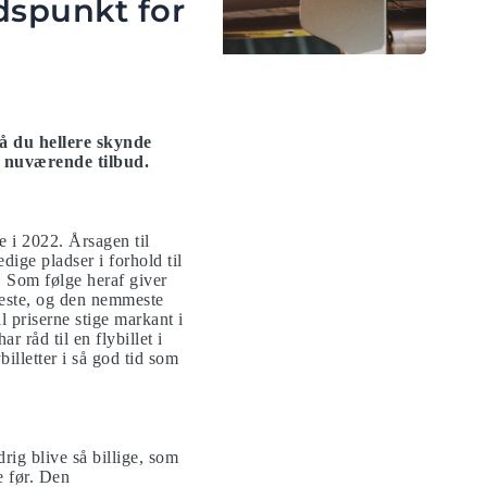
dspunkt for
må du hellere skynde
e nuværende tilbud.
e i 2022. Årsagen til
dige pladser i forhold til
r. Som følge heraf giver
eneste, og den nemmeste
l priserne stige markant i
 råd til en flybillet i
billetter i så god tid som
drig blive så billige, som
e før. Den