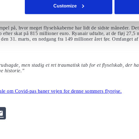
dig Danskerlisten. Danskerlisten giver dem mulighed for at kontakte
Customize
 der sker en større udvikling i dit opholdsland.
mpel på, hvor meget flyselskaberne har lidt de sidste måneder. Det
b efter skat på 815 millioner euro. Ryanair udtalte, at de fløj 27,5 
 den 31. marts, en nedgang fra 149 millioner året før. Omfanget af 
rudsagde, men stadig et ret traumatisk tab for et flyselskab, der h
ge historie.”
le om Covid-pas baner vejen for denne sommers flyrejse.