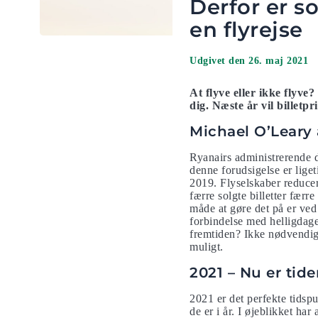
Derfor er s
en flyrejse
Udgivet den 26. maj 2021
At flyve eller ikke flyv
dig. Næste år vil billet
Michael O’Leary 
Ryanairs administrerende d
denne forudsigelse er liget
2019. Flyselskaber reducere
færre solgte billetter fær
måde at gøre det på er ved 
forbindelse med helligdage,
fremtiden? Ikke nødvendigvi
muligt.
2021 – Nu er tiden
2021 er det perfekte tidspu
de er i år. I øjeblikket ha