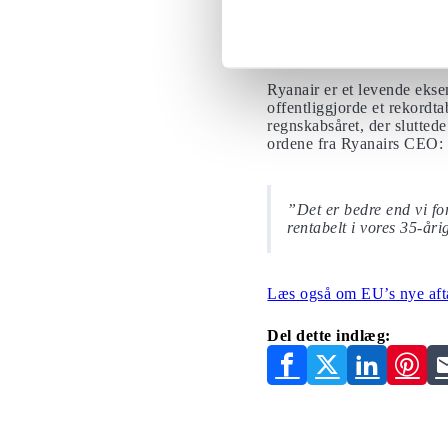
Rejseklar, og tilmelde 
vigtig information, hvis
Ryanair er et levende ekse
offentliggjorde et rekordta
regnskabsåret, der sluttede
ordene fra Ryanairs CEO:
”Det er bedre end vi fo
rentabelt i vores 35-åri
Læs også om EU’s nye afta
Del dette indlæg: