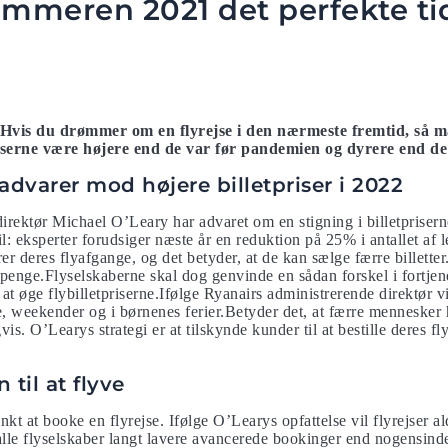
ommeren 2021 det perfekte ti
e? Hvis du drømmer om en flyrejse i den nærmeste fremtid, så 
priserne være højere end de var før pandemien og dyrere end d
advarer mod højere billetpriser i 2022
irektør Michael O’Leary har advaret om en stigning i billetprisern
il: eksperter forudsiger næste år en reduktion på 25% i antallet af le
r deres flyafgange, og det betyder, at de kan sælge færre billette
re penge.Flyselskaberne skal dog genvinde en sådan forskel i fortj
at øge flybilletpriserne.Ifølge Ryanairs administrerende direktør vi
 weekender og i børnenes ferier.Betyder det, at færre mennesker har
s. O’Learys strategi er at tilskynde kunder til at bestille deres fly
 til at flyve
nkt at booke en flyrejse. Ifølge O’Learys opfattelse vil flyrejser al
r alle flyselskaber langt lavere avancerede bookinger end nogensind