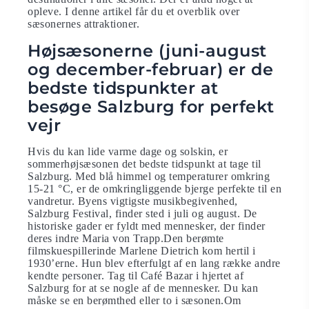
opleve. I denne artikel får du et overblik over
sæsonernes attraktioner.
Højsæsonerne (juni-august
og december-februar) er de
bedste tidspunkter at
besøge Salzburg for perfekt
vejr
Hvis du kan lide varme dage og solskin, er
sommerhøjsæsonen det bedste tidspunkt at tage til
Salzburg. Med blå himmel og temperaturer omkring
15-21 °C, er de omkringliggende bjerge perfekte til en
vandretur. Byens vigtigste musikbegivenhed,
Salzburg Festival, finder sted i juli og august. De
historiske gader er fyldt med mennesker, der finder
deres indre Maria von Trapp.Den berømte
filmskuespillerinde Marlene Dietrich kom hertil i
1930’erne. Hun blev efterfulgt af en lang række andre
kendte personer. Tag til Café Bazar i hjertet af
Salzburg for at se nogle af de mennesker. Du kan
måske se en berømthed eller to i sæsonen.Om