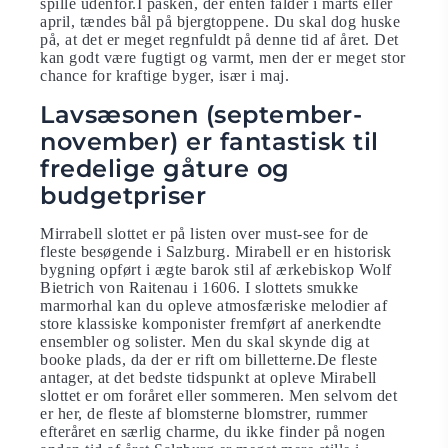
spille udenfor.I påsken, der enten falder i marts eller
april, tændes bål på bjergtoppene. Du skal dog huske
på, at det er meget regnfuldt på denne tid af året. Det
kan godt være fugtigt og varmt, men der er meget stor
chance for kraftige byger, især i maj.
Lavsæsonen (september-
november) er fantastisk til
fredelige gåture og
budgetpriser
Mirrabell slottet er på listen over must-see for de
fleste besøgende i Salzburg. Mirabell er en historisk
bygning opført i ægte barok stil af ærkebiskop Wolf
Bietrich von Raitenau i 1606. I slottets smukke
marmorhal kan du opleve atmosfæriske melodier af
store klassiske komponister fremført af anerkendte
ensembler og solister. Men du skal skynde dig at
booke plads, da der er rift om billetterne.De fleste
antager, at det bedste tidspunkt at opleve Mirabell
slottet er om foråret eller sommeren. Men selvom det
er her, de fleste af blomsterne blomstrer, rummer
efteråret en særlig charme, du ikke finder på nogen