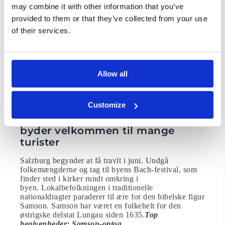
gadebilledet, efterhånden som skisæsonen går på
may combine it with other information that you’ve
hæld.
Top begivenheder: Salzburg Pinsefestival
provided to them or that they’ve collected from your use
Maj er majstangsæson
of their services.
Der er lidt af en pause i turismen i maj. Skisæsonen er
forbi, men sommersæsonen er ikke startet endnu. Det
gør maj til et godt tidspunkt at besøge Salzburg, da
Allow all
vejret er godt, mens der samtidig er mere ro til at
opleve byen.
Top begivenheder: Majstangfester.
Majstangen hejses for at markere sommerens
kommen.
Customize
Årets første sommermåned Juni
byder velkommen til mange
turister
Salzburg begynder at få travlt i juni. Undgå
folkemængderne og tag til byens Bach-festival, som
finder sted i kirker rundt omkring i
byen. Lokalbefolkningen i traditionelle
nationaldragter paraderer til ære for den bibelske figur
Samson. Samson har været en folkehelt for den
østrigske delstat Lungau siden 1635.
Top
begivenheder: Samson-optog