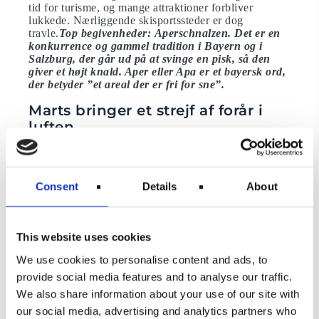
tid for turisme, og mange attraktioner forbliver
lukkede. Nærliggende skisportssteder er dog
travle.
Top begivenheder: Aperschnalzen. Det er en
konkurrence og gammel tradition i Bayern og i
Salzburg, der går ud på at svinge en pisk, så den
giver et højt knald. Aper eller Apa er et bayersk ord,
der betyder ”et areal der er fri for sne”.
Marts bringer et strejf af forår i
luften
Vejret i Salzburg er uforudsigeligt i marts, men hvis
du er heldig, begynder foråret at blomstre op. Hvis
påsken falder i marts, er byens traditionelle
Consent
Details
About
festligheder noget helt særligt at
se.
Nøglebegivenheder: Salzburg påskefestival (kan
falde i april)
This website uses cookies
April er starten på musiksæsonen
We use cookies to personalise content and ads, to
Selvom det traditionelle østrigske ordsprog “April,
provide social media features and to analyse our traffic.
april, gør hvad den vil” bestemt er sandt for vejret,
We also share information about your use of our site with
begynder mange musikalske begivenheder denne
måned. Gademusikanterne begynder at dukke op i
our social media, advertising and analytics partners who