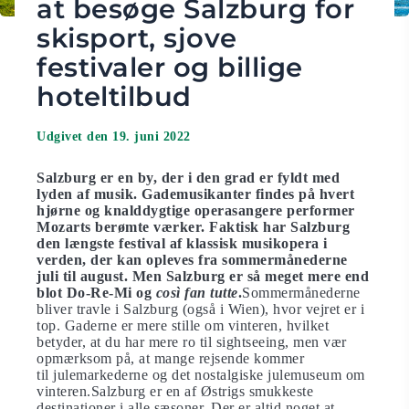
at besøge Salzburg for
skisport, sjove
festivaler og billige
hoteltilbud
Udgivet den 19. juni 2022
Salzburg er en by, der i den grad er fyldt med
lyden af ​​musik. Gademusikanter findes på hvert
hjørne og knalddygtige operasangere performer
Mozarts berømte værker. Faktisk har Salzburg
den længste festival af klassisk musikopera i
verden, der kan opleves fra sommermånederne
juli til august. Men Salzburg er så meget mere end
blot Do-Re-Mi og
così fan tutte
.
Sommermånederne
bliver travle i Salzburg (også i Wien), hvor vejret er i
top. Gaderne er mere stille om vinteren, hvilket
betyder, at du har mere ro til sightseeing, men vær
opmærksom på, at mange rejsende kommer
til julemarkederne og det nostalgiske julemuseum om
vinteren.Salzburg er en af ​​Østrigs smukkeste
destinationer i alle sæsoner. Der er altid noget at