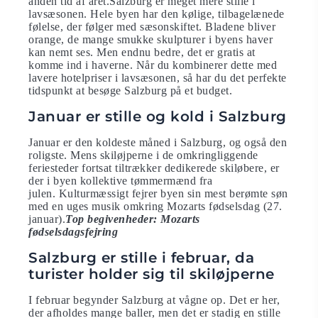
anden tid af året.Salzburg er meget mere stille i
lavsæsonen. Hele byen har den kølige, tilbagelænede
følelse, der følger med sæsonskiftet. Bladene bliver
orange, de mange smukke skulpturer i byens haver
kan nemt ses. Men endnu bedre, det er gratis at
komme ind i haverne. Når du kombinerer dette med
lavere hotelpriser i lavsæsonen, så har du det perfekte
tidspunkt at besøge Salzburg på et budget.
Januar er stille og kold i Salzburg
Januar er den koldeste måned i Salzburg, og også den
roligste. Mens skiløjperne i de omkringliggende
feriesteder fortsat tiltrækker dedikerede skiløbere, er
der i byen kollektive tømmermænd fra
julen. Kulturmæssigt fejrer byen sin mest berømte søn
med en uges musik omkring Mozarts fødselsdag (27.
januar).
Top begivenheder: Mozarts
fødselsdagsfejring
Salzburg er stille i februar, da
turister holder sig til skiløjperne
I februar begynder Salzburg at vågne op. Det er her,
der afholdes mange baller, men det er stadig en stille