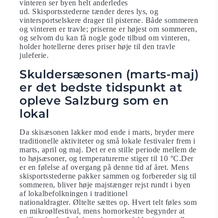
vinteren ser byen helt anderledes
ud. Skisportsstederne tænder deres lys, og
vintersportselskere drager til pisterne. Både sommeren
og vinteren er travle; priserne er højest om sommeren,
og selvom du kan få nogle gode tilbud om vinteren,
holder hotellerne deres priser høje til den travle
juleferie.
Skuldersæsonen (marts-maj)
er det bedste tidspunkt at
opleve Salzburg som en
lokal
Da skisæsonen lakker mod ende i marts, bryder mere
traditionelle aktiviteter og små lokale festivaler frem i
marts, april og maj. Det er en stille periode mellem de
to højsæsoner, og temperaturerne stiger til 10 °C.Der
er en følelse af overgang på denne tid af året. Mens
skisportsstederne pakker sammen og forbereder sig til
sommeren, bliver høje majstænger rejst rundt i byen
af ​​lokalbefolkningen i traditionel
nationaldragter. Øltelte sættes op. Hvert telt føles som
en mikroølfestival, mens hornorkestre begynder at