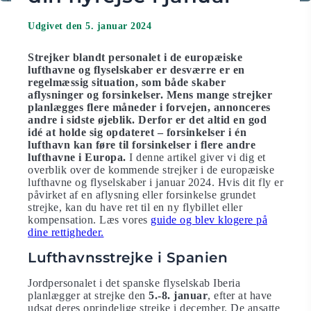
Udgivet den 5. januar 2024
Strejker blandt personalet i de europæiske
lufthavne og flyselskaber er desværre er en
regelmæssig situation, som både skaber
aflysninger og forsinkelser. Mens mange strejker
planlægges flere måneder i forvejen, annonceres
andre i sidste øjeblik. Derfor er det altid en god
idé at holde sig opdateret – forsinkelser i én
lufthavn kan føre til forsinkelser i flere andre
lufthavne i Europa.
I denne artikel giver vi dig et
overblik over de kommende strejker i de europæiske
lufthavne og flyselskaber i januar 2024. Hvis dit fly er
påvirket af en aflysning eller forsinkelse grundet
strejke, kan du have ret til en ny flybillet eller
kompensation. Læs vores
guide og blev klogere på
dine rettigheder.
Lufthavnsstrejke i Spanien
Jordpersonalet i det spanske flyselskab Iberia
planlægger at strejke den
5.-8. januar
, efter at have
udsat deres oprindelige strejke i december. De ansatte