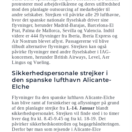
protesterer mod arbejdsvilkårene og deres utilfredshed
mod den planlagte outsourcing af medarbejder til
andre selskaber. Strejken vil påvirke alle 29 lufthavne,
hvor det spanske nationale flyselskab driver sine
flyvninger, herunder Madrid-Barajas, Barcelona-El
Prat, Palma de Mallorca, Sevilla og Valencia. Indtil
videre er 444 flyvninger fra Iberia, Iberia Express og
Air Nostrum blevet aflyst. Passagererne vil blive
tilbudt alternative flyvninger. Strejken kan også
påvirke flyvninger med andre flyselskaber i IAG-
koncernen, herunder British Airways, Level, Aer
Lingus og Vueling.
Sikkerhedspersonale strejker i
den spanske lufthavn Alicante-
Elche
Flyvninger fra den spanske lufthavn Alicante-Elche
kan blive ramt af forsinkelser og aflysninger på grund
af den planlagte strejke fra
1.-14. Januar
blandt
s
ikkerhedspersonalet. Strejken vil finde sted i to timer
hver dag fra kl. 8.45-9.45 og fra kl. 18-19. Det
påvirker sikkerhedskontrollen og bagagehåndteringen.
Derfor bør man som rejsende i Alicante-Elce