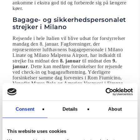
ankomme i ekstra god tid og forberede sig på længere
køer.
Bagage- og sikkerhedspersonalet
strejker i Milano
Rejsende i hele Italien vil blive udsat for forstyrrelser
mandag den 8. januar. Fagforeninger, der
repræsenterer lufthavnens bagagepersonale i Milano
Linate og Milano Malpensa Airport, har indkaldt til
strejke fra midnat den
8. januar
til midnat den
9.
januar
. Dette kan medføre forsinkelser for rejsende
ved check-in og bagageafhentning. Yderligere
forsinkelser samme dag forventes i Rom Fiumicino,
Venedig Marco Polo og Amerigo Vespucci i Firenze,
da sikkerhedspersonalet også planlægger en 24-timers
strejke den.
8. januar
.
Landsdækkende strejke i den
Consent
Details
About
offentlige transport i Italien
En landsdækkende heldagsstrejke er planlagt at
ramme den italienske offentlige transport den
24.
This website uses cookies
januar
. Det kan skabe betydelige forsinkelser for