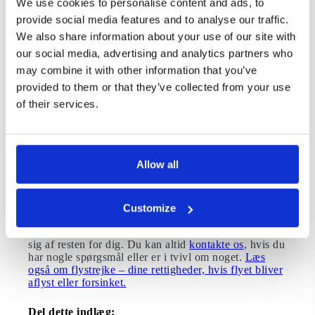
We use cookies to personalise content and ads, to
rejsende, der skal med bus, letbane og metro. Dog
forventes strejken ikke at påvirke regional- og
provide social media features and to analyse our traffic.
langdistancetog. Samme dag strejker flyvelederne fra
We also share information about your use of our site with
kl. 13-17. Det kan skabe forsinkelser og aflysninger
our social media, advertising and analytics partners who
for rejsende, der flyver til og fra Italien.
may combine it with other information that you’ve
Få din berettigede kompensation
provided to them or that they’ve collected from your use
of their services.
Hos Flypenge gør vi alt, hvad vi kan for at hjælpe
passagerer med at få deres rettigheder anerkendt af
flyselskabet. Vores dygtige juridiske afdeling
gennemgår din sag helt gratis. Der er ingen
hævninger, forudbetalinger eller gebyrer. Vi behandler
Allow all
altid din sag om kompensation for flyforsinkelse som
“no cure, no pay”. Det betyder, at du kun betaler et
mindre beløb, hvis det lykkes os at vinde din sag. Alt
du skal gøre er at indgive dine flyoplysninger i vores
Customize
ansøgningsformular. Du kan finde formularen
her
.
Hvis du er berettiget kompensation, tager vores team
sig af resten for dig. Du kan altid
kontakte os
, hvis du
har nogle spørgsmål eller er i tvivl om noget.
Læs
også om flystrejke – dine rettigheder, hvis flyet bliver
aflyst eller forsinket.
Del dette indlæg: