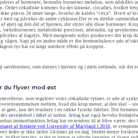
uleres af hormoner, herunder hormonet melation, som udskilles om
 Ordet cirkadiske kommer fra det latinske, circadies, hvilket be
 ikke præcis 24 timer lange, hvorfor de kaldes “circa”. Hvert af k
rer med og påvirker de andre cyklusser.Der er en direkte sammen
af øjet) og den del af hjernen, der styrer alle disse hormoner. Kro
n, væksthormoner, metaboliske processer, adrenalin, og søvnhormo
påvirkes af dagslys. Med manglende sollys producerer din krop ikk
 og vågen. Sagt på en anden måde er din hormonbalance ude af takt
dagens lys har en langt stærkere effekt på kroppen.
igt søvnhormon, som dannes i hjernen og i øjets nethinde, når det e
år du flyver mod øst
rnecellerne, som regulerer vores cirkadiske rytmer, er ude af syn
 uoverensstemmelsen mellem, hvad din krop mener, at den skal – s
 at gøre, kan det resultere i en række fysiske lidelser. Det fremme
er søvnløshed i løbet af natten. Jetlag kan også bevirke fordøjel
edsat immunfunktion.Jetlag har en tendens til at blive værre, des f
retaget af forskere ved University of Maryland i 2016
, er symptome
res indre ur ikke tæller 24-timer på en dag. Istedet mener forskern
, hvilket betyder, at det er lettere at udvide længden af ​​dagen ved