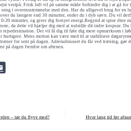
rejst vestpå. Frisk luft vil på samme måde forhindre dig i at gå for t
i seng i overensstemmelse med den. Har du alligevel brug for en lu
Sover du længere end 30 minutter, ender du i dyb søvn. Du vil der
10-20 minutter, og giver dig fornyet energi.Begynd at spise dine m
zone, da dette vil hjælpe dig med at nulstille dit indre kropsur. Du
n rejsedestination. Det vil få dig til føle dig mere opmærksom i lø
ur hurtigere. Mens motion kan være med til at stabilisere døgnrytm
træner for sent på dagen. Adrenalinsuset du får ved træning, gør de
ørst på dagen fremfor om aftenen.
erden – tør du flyve med?
Hvor lang tid før afga