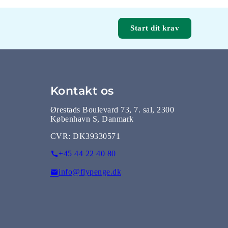
Start dit krav
Kontakt os
Ørestads Boulevard 73, 7. sal, 2300
København S, Danmark
CVR:
DK39330571
+45 44 22 40 80
info@flypenge.dk