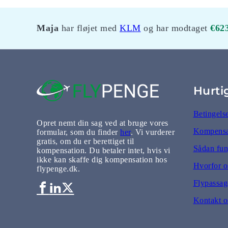
Maja
har fløjet med
KLM
og har modtaget
€62
Hurti
Betingels
Opret nemt din sag ved at bruge vores
Kompensat
formular, som du finder
her
. Vi vurderer
gratis, om du er berettiget til
Sådan fun
kompensation. Du betaler intet, hvis vi
ikke kan skaffe dig kompensation hos
Hvorfor o
flypenge.dk.
Flypassage
Kontakt o