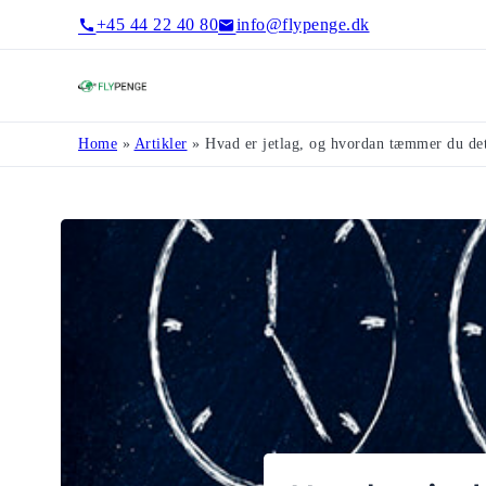
+45 44 22 40 80
info@flypenge.dk
Flypenge
Home
»
Artikler
»
Hvad er jetlag, og hvordan tæmmer du det