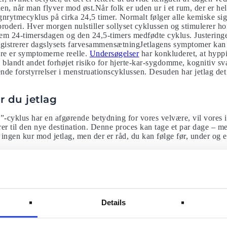
den, når man flyver mod øst.Når folk er uden ur i et rum, der er helt 
øgnrytmecyklus på cirka 24,5 timer. Normalt følger alle kemiske sig
broderi. Hver morgen nulstiller sollyset cyklussen og stimulerer
lem 24-timersdagen og den 24,5-timers medfødte cyklus. Justering
 registrerer dagslysets farvesammensætningJetlagens symptomer kan 
re er symptomerne reelle.
Undersøgelser
har konkluderet, at hyppi
, blandt andet forhøjet risiko for hjerte-kar-sygdomme, kognitiv sv
de forstyrrelser i menstruationscyklussen. Desuden har jetlag de
 du jetlag
-cyklus har en afgørende betydning for vores velvære, vil vores i
varer til den nye destination. Denne proces kan tage et par dage – me
 ingen kur mod jetlag, men der er råd, du kan følge før, under og e
se bør du ændre din søvnrytme, så den passer bedre med din rejsedes
 og sætte din alarm en time tidligere hver dag. Det modsatte gælder
erutine en time senere hver dag. Tilpas også måltider og fysiske ak
Details
et er en god idé at mellemlande, hvis du skal krydse over fem t
sig den nye tidszone. Sørg desuden for at være godt forberedt på d
. Stress og søvnmangel forværre nemlig jetlag. Du kan om nødvend