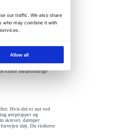
rytme justerer sig efter
uterskærm dæmper
se our traffic. We also share
e elektroniske skærme, at
ers who may combine it with
 services.
bærsaft af
hormon som regulerer
else
fra Louisiana State
Allow all
teten af søvnen. 240 ml
ælpe din krop med at
oneAndre melatoninrige
efter. Hvis det er nat ved
bring ørepropper og
 som skrevet, dæmper
forvejen sløj. Du risikerer