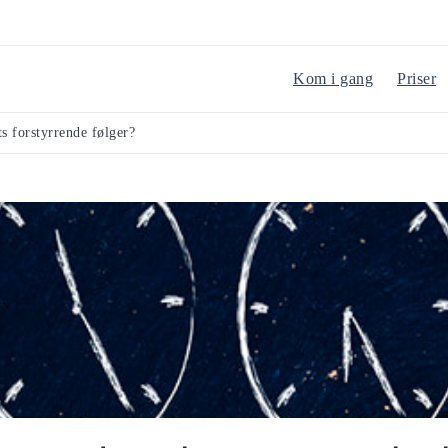
Kom i gang
Priser
s forstyrrende følger?