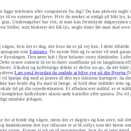
t ligge telefonen eller computeren fra dig? Du kan aktivere night 
s til en varmere gul farve. Hvis du ønsker at undgå alt blåt lys, k
lt glas. Undersøgelser har vist, at man kan fremskyde døgnrytmen og
r briller, som blokerer det blå lys, nogle timer før man skal sove 
vågen, hvis det er dag, der hvor du er på vej hen. I dette tilfælde
ngsprogram som
Emirates
. De nyeste film og tv-serier vil med gara
 flyvningen. Den tørre luft i flyet belaster vores slimhinder. Luft
Dette svarer omtrent til en to-liters vandflaske på en langdistancefl
dreret. Alkohol og koffeinrige drikke er derfor no-go, da det både 
ydreret.
Læs også hvordan du undgår at blive syg på din flyrejse.
D
t vil hjælpe dig med at justere til den nye tidszone hurtigere, da d
 ikke kan holde dig fra mad så længe, så hold dine måltider lette og
ale tid på din rejsedestination. Et afbalanceret måltid, er et målt
d komplekse kulhydrater såsom søde kartofler eller quinoa. Du vil
digt mindske jetlagen.
ge for at holde dig vågen, mens der er dagslys og kun sove, når de
g imødekomme den nye tidszone er at få sollys som det første om
iske rytme. Forsøg at stå op til morgensolen, hvis du er rejst østpå