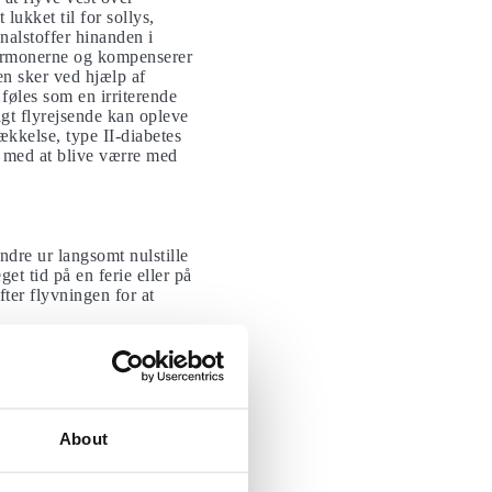
lukket til for sollys,
nalstoffer hinanden i
 hormonerne og kompenserer
en sker ved hjælp af
føles som en irriterende
gt flyrejsende kan opleve
ækkelse, type II-diabetes
t med at blive værre med
ndre ur langsomt nulstille
get tid på en ferie eller på
fter flyvningen for at
tination. Når du rejser
, når du rejser mod vest,
tiviteter i
About
idszoner. På den måde kan
in rejse og have styr på
igt checke ind