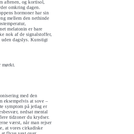
 aftenen, og kortisol,
tyder omkring dagen.
roppens hormoner har sin
hæng mellem den nethinde
pstemperatur,
net melatonin er bare
e nok af de signalstoffer,
 uden dagslys. Kunstigt
r mørkt.
kronisering med den
om eksempelvis at sove –
ste symptom på jetlag er
sesbesvær, nedsat mental
lere tidzoner du krydser.
rne værst, når man rejser
e, at vores cirkadiske
 at flyve vest over