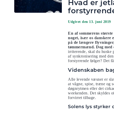
Hvad er je
forstyrrend
Udgivet den 13. juni 2019
En af sommerens største 
noget, især os danskere 
på de længere flyvninger
tømmermænd. Dog med den 
irriterende, skal du huske 
af synkronisering med den 
forstyrrende følger? Det få
Videnskaben bag
Alle levende væsner er sla
at vågne, spise, træne og 
døgnrytmen eller det cirka
weekenden. Det skyldes oft
forvirret tilbage.
Solens lys styrker