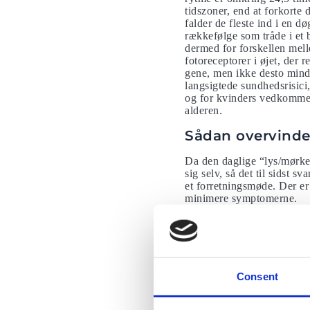
tidszoner, end at forkorte 
falder de fleste ind i en d
rækkefølge som tråde i et 
dermed for forskellen mel
fotoreceptorer i øjet, der
gene, men ikke desto mind
langsigtede sundhedsrisici
og for kvinders vedkommen
alderen.
Sådan overvinder
Da den daglige “lys/mørke”
sig selv, så det til sidst s
et forretningsmøde. Der er
minimere symptomerne.
Før flyrejsen
Et par dage før din flyrej
mod øst, skal du gå i seng
hvor du skal rykke dine sov
Consent
overensstemmelse hermed.D
din krop gradvist tilpasse 
alle dine rejsedokumenter