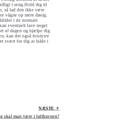
idligt i seng.Hold dig til
r, så lad den ikke være
for vågne op mere døsig.
åltider i de normale
 kan eventuelt lave noget
bet af dagen og hjælpe dig
en, kan det også forstyrre
t svært for dig at falde i
NÆSTE
ng skal man være i lufthavnen?