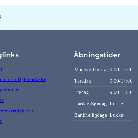
3
glinks
Åbningstider
er
Mandag-Onsdag
9:00-16:00
ion for flyforsinkelse
Torsdag
9:00-17:00
gerer det
Fredag
9:00-15:30
s?
Lørdag-Søndag
Lukket
rers rettigheder
Bankhelligdage
Lukket
s