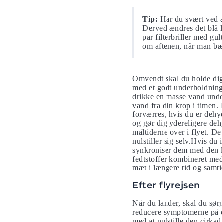
Tip:
Har du svært ved a
Derved ændres det blå ly
par filterbriller med gu
om aftenen, når man bære
Omvendt skal du holde dig 
med et godt underholdni
drikke en masse vand under
vand fra din krop i timen. 
forværres, hvis du er dehy
og gør dig ydereligere deh
måltiderne over i flyet. De
nulstiller sig selv.Hvis du
synkroniser dem med den lok
fedtstoffer kombineret me
mæt i længere tid og samti
Efter flyrejsen
Når du lander, skal du sør
reducere symptomerne på o
med at nulstille den cirkad