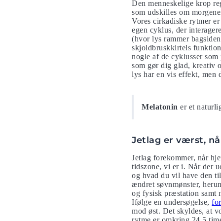
Den menneskelige krop reg
som udskilles om morgenen.
Vores cirkadiske rytmer er
egen cyklus, der interage
(hvor lys rammer bagsiden 
skjoldbruskkirtels funktio
nogle af de cyklusser som 
som gør dig glad, kreativ
lys har en vis effekt, men 
Melatonin
er et naturl
Jetlag er værst, n
Jetlag forekommer, når hje
tidszone, vi er i. Når der
og hvad du vil have den til
ændret søvnmønster, herund
og fysisk præstation samt n
Ifølge en undersøgelse,
fo
mod øst. Det skyldes, at vo
rytme er omkring 24,5 timer