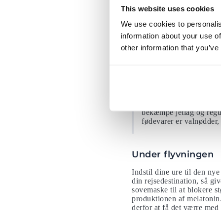
This website uses cookies
hjemmefra.
Læs også hvord
lyset, så sørg for at kont
We use cookies to personalis
melatoninproduktionen, og g
kroppen producerer op til
information about your use of
other information that you’ve
Tip:
Har du svært ved at
sorten Montmorency har
døgncyklussen og kvalit
University
give op til 
Montmorency kirsebærsa
bekæmpe jetlag og regu
fødevarer er valnødder,
Under flyvningen
Indstil dine ure til den nye
din rejsedestination, så g
sovemaske til at blokere st
produktionen af melatonin.
derfor at få det værre med 