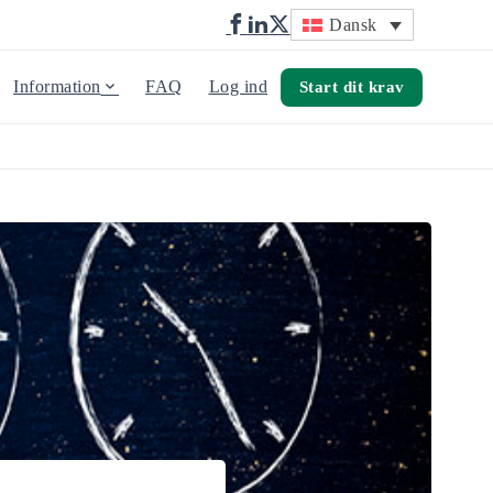
Dansk
Information
FAQ
Log ind
Start dit krav