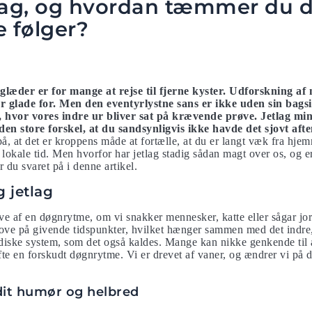
tlag, og hvordan tæmmer du d
e følger?
glæder er for mange at rejse til fjerne kyster. Udforskning af
er glade for. Men den eventyrlystne sans er ikke uden sin bagsi
, hvor vores indre ur bliver sat på krævende prøve. Jetlag mi
store forskel, at du sandsynligvis ikke havde det sjovt afte
på, at det er kroppens måde at fortælle, at du er langt væk fra hje
lokale tid. Men hvorfor har jetlag stadig sådan magt over os, og e
r du svaret på i denne artikel.
 jetlag
ve af en døgnrytme, om vi snakker mennesker, katte eller sågar jord
sove på givende tidspunkter, hvilket hænger sammen med det indre, 
diske system, som det også kaldes. Mange kan nikke genkende til at
e en forskudt døgnrytme. Vi er drevet af vaner, og ændrer vi på d
 dit humør og helbred