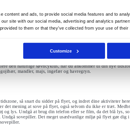
an du kommer hurtigt og nemt gennem lufthavnen.
Din cirkadiske 
rollere din eksponering af lys. Det blå lys fra din mobil- og comp
e content and ads, to provide social media features and to analy
ør det svært for dig at falde i søvn. Faktisk gør det blå lys fra d
 55 procent mindre melatonin.
 our site with our social media, advertising and analytics partn
 provided to them or that they’ve collected from your use of their
 falde i søvn? Undersøgelser har vist, at kirsebær og særligt kirse
 en virksom effekt på kroppens naturlige hormon melatonin – et 
eten af søvnen.Et glas morgen og aften skulle ifølge en undersøg
Customize
halvanden times længere søvn. Samtidigt fremmer de sure bær kvali
ft morgen og aften skulle være nok. Det ekstra melatonin kan hj
lere den naturlige søvncyklus, når du ankommer til din nye tidsz
 gojibær, mandler, majs, ingefær og havregryn.
 tidszone, så snart du sidder på flyet, og indret dine aktiviteter her
iver det mening at sove på flyet, også selvom du ikke er træt. Med
øj og lys. Undgå at brug din telefon eller se film, da det blå lys,
 Undgå sovepiller. Det meget usædvanlige miljø på flyet gør dig i 
sovepiller.