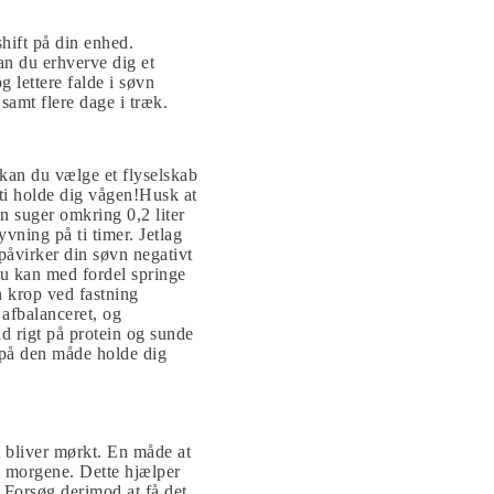
shift på din enhed.
an du erhverve dig et
 lettere falde i søvn
samt flere dage i træk.
 kan du vælge et flyselskab
nti holde dig vågen!Husk at
en suger omkring 0,2 liter
yvning på ti timer. Jetlag
påvirker din søvn negativt
u kan med fordel springe
in krop ved fastning
 afbalanceret, og
id rigt på protein og sunde
 på den måde holde dig
t bliver mørkt. En måde at
 morgene. Dette hjælper
. Forsøg derimod at få det