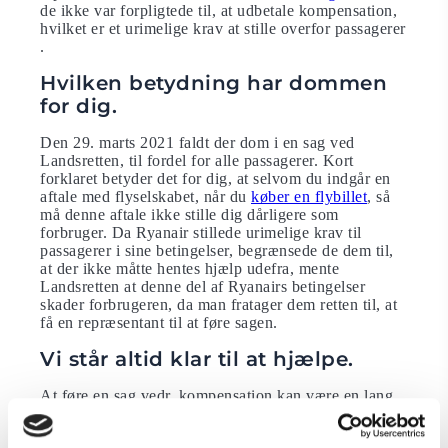
de ikke var forpligtede til, at udbetale kompensation,
hvilket er et urimelige krav at stille overfor passagerer
.
Hvilken betydning har dommen
for dig.
Den 29. marts 2021 faldt der dom i en sag ved
Landsretten, til fordel for alle passagerer. Kort
forklaret betyder det for dig, at selvom du indgår en
aftale med flyselskabet, når du
køber en flybillet
, så
må denne aftale ikke stille dig dårligere som
forbruger. Da Ryanair stillede urimelige krav til
passagerer i sine betingelser, begrænsede de dem til,
at der ikke måtte hentes hjælp udefra, mente
Landsretten at denne del af Ryanairs betingelser
skader forbrugeren, da man fratager dem retten til, at
få en repræsentant til at føre sagen.
Vi står altid klar til at hjælpe.
At føre en sag vedr. kompensation kan være en lang
og sej kamp. Kender man ikke sine rettigheder, kan
man uvilligt acceptere, når flyselskabet ikke mener du