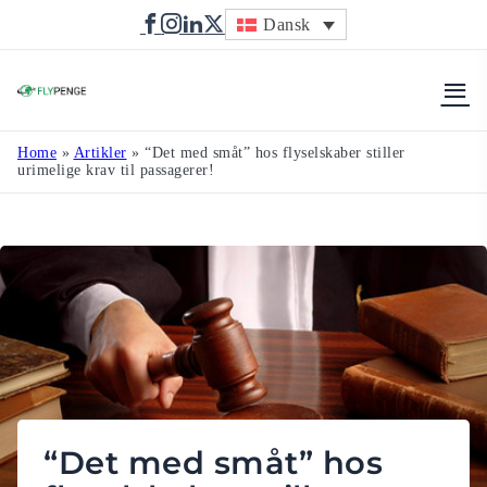
Dansk
Flypenge
Home
»
Artikler
»
“Det med småt” hos flyselskaber stiller
urimelige krav til passagerer!
“Det med småt” hos