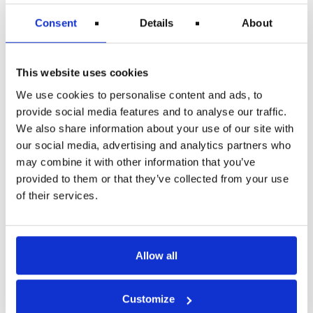
er
berettiget til kompensation
. Vi hos Flypenge.dk har
stor viden og erfaring med opkrævning af
Consent
Details
About
kompensation og Ryanair har forsøgt, at begrænse
deres kunder ved at stille urimelige krav til passagerer
i form af en paragraf i sine betingelser der gør, at
passagerer ikke må gøre brug af vores og vores
This website uses cookies
kollegaers ekspertise. Det er heldigvis et overstået
kapitel og der foreligger nu en dom, der giver
We use cookies to personalise content and ads, to
forbrugere ret til at vælge en repræsentant til, at
provide social media features and to analyse our traffic.
varetage sit krav. Er du i tvivl om dine rettigheder
eller har du oplevet en forsinkelse, aflysning eller er
We also share information about your use of our site with
blevet nægtet boarding?
Så sidder vi altid klar til at
our social media, advertising and analytics partners who
rådgive dig.
may combine it with other information that you’ve
provided to them or that they’ve collected from your use
Del dette indlæg:
of their services.
Allow all
Customize
FORRIGE
NÆSTE